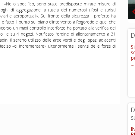
li: «Nello specifico, sono state predisposte mirate misure di
uoghi di aggregazione, a tutela dei numerosi tifosi e turisti
viari e aeroportuali». Sul fronte della sicurezza il prefetto ha
 e fatto il punto sul piano d’intervento a Rogoredo e quel che
corso un maxi controllo interforze ha portato alla verifica dei
li e su 4 negozi. Notificato l’ordine di allontanamento a 31
D
dini il sereno utilizzo delle aree verdi e degli spazi adiacenti
 deciso «di incrementare» ulteriormente i servizi delle forze di
S
s
p
...
D
s
I
R