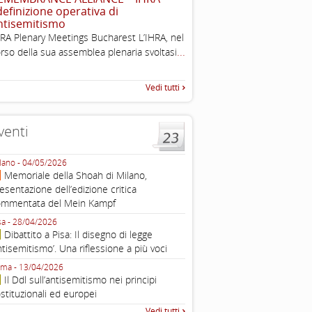
 definizione operativa di
Esimi delegati, permettetemi
ntisemitismo
una sintesi dei lavori di ques
RA Plenary Meetings Bucharest L’IHRA, nel
quella che vorrei chiamare “D
...
rso della sua assemblea plenaria svoltasi
Vedi tutti
venti
lano - 04/05/2026
Roma - 16/03/2026
Memoriale della Shoah di Milano,
Roma, webinar “Il DDL ant
esentazione dell’edizione critica
e ombre
ommentata del Mein Kampf
Fondazione Castagneto Banca 1910
Livorno - 04/03/2026
sa - 28/04/2026
Livorno, conferenza sull’a
Dibattito a Pisa: Il disegno di legge
con Gadi Luzzatto Voghera, di
ntisemitismo’. Una riflessione a più voci
Fondazione CDEC
ma - 13/04/2026
Roma, Via della Dogana Vecchia 2
Il Ddl sull’antisemitismo nei principi
Giustiniani, Sala Zuccari - 03/03/
stituzionali ed europei
Roma, Senato, presentazi
Vedi tutti