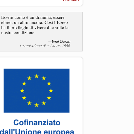
“Rapporto annuale sull’antisem
2025”
Essere uomo è un dramma; essere
ebreo, un altro ancora. Così l’Ebreo
L’antisemitismo non è un
ha il privilegio di vivere due volte la
degli ebrei bensì degli ant
nostra condizione.
—
Emil Cioran
—
Jea
La tentazione di esistere, 1956