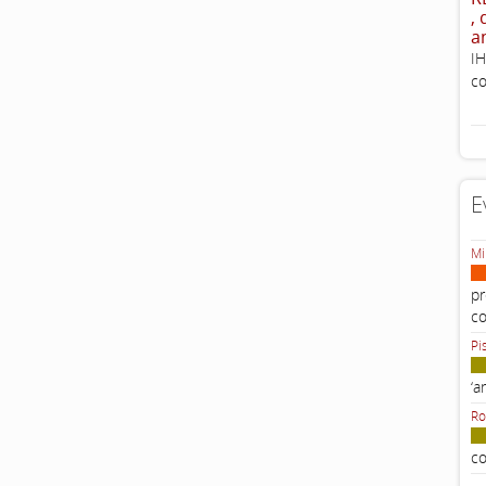
,
a
IH
co
E
Mi
pr
c
Pi
‘a
Ro
co