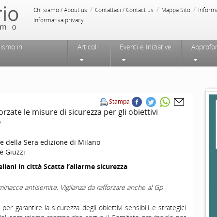
/
/
/
Chi siamo / About us
Contattaci / Contact us
Mappa Sito
Inform
Informativa privacy
tismo in
Articoli
Eventi e Iniziative
Approfo
Stampa
orzate le misure di sicurezza per gli obiettivi
o
e della Sera edizione di Milano
e Giuzzi
eliani in città Scatta l’allarme sicurezza
minacce antisemite. Vigilanza da rafforzare anche al Gp
per garantire la sicurezza degli obiettivi sensibili e strategici