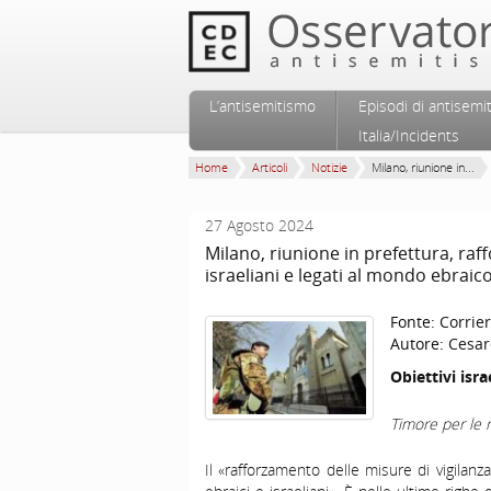
Vai al contenuto principale
Vai al contenuto secondario
L’antisemitismo
Episodi di antisemi
Menu principale
Italia/Incidents
Home
Articoli
Notizie
Milano, riunione in...
27 Agosto 2024
Milano, riunione in prefettura, raff
israeliani e legati al mondo ebraic
Fonte:
Corrier
Autore:
Cesar
Obiettivi isra
Timore per le 
Il «rafforzamento delle misure di vigilanza 