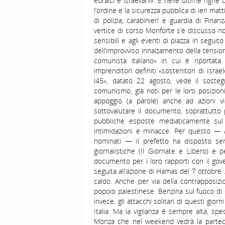
ebraici e israeliani». È nelle ultime rig
l’ordine e la sicurezza pubblica di ieri mat
di polizia, carabinieri e guardia di Finan
vertice di corso Monforte s’è discusso non
sensibili e agli eventi di piazza in seguit
dell’improvviso innalzamento della tensi
comunista italiano» in cui è riportata u
imprenditori definiti «sostenitori di Israel
l45», datato 22 agosto, vede il sosteg
comunismo, già noti per le loro posizion
appoggio (a parole) anche ad azioni vio
sottovalutare il documento, soprattutto
pubbliche esposte mediaticamente sul
intimidazioni e minacce. Per questo — 
nominati — il prefetto ha disposto serv
giornalistiche (Il Giornate e Libero) e p
documento per i loro rapporti con il gover
seguita all’azione di Hamas del 7 ottobre 
caldo. Anche per via della contrapposizi
popolo palestinese. Benzina sul fuoco di c
invece, gli attacchi solitari di questi gi
Italia. Ma la vigilanza è sempre alta, spe
Monza che nel weekend vedrà la parteci