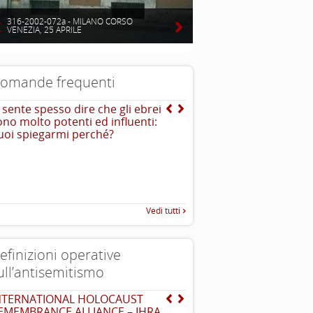
316-2002-072a - MILANO CORSO
VENEZIA, 25 APRILE
omande frequenti
i sente spesso dire che gli ebrei
Cos’ è l’antisemitismo?
ono molto potenti ed influenti:
E’ un sentimento, una teoriz
uoi spiegarmi perché?
comportamento di avversione
discriminazione o persecuzio
ebrei. In alcuni casi è violen
Vedi tutti
efinizioni operative
ull’antisemitismo
NTERNATIONAL HOLOCAUST
Dichiarazione di Berlino
EMEMBRANCE ALLIANCE – IHRA
l’antisemitismo