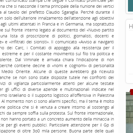
he del comunicato stampa che segue il Comitato provinciale per
tina che si nasconde il tema principale della riunione dei vertici
za al tavolo del prefetto Claudio Sgaraglia. Perché durante il
 solo dell’ulteriore innalzamento dell’attenzione agli obiettivi
o agli ultimi attentati in Francia e in Germania, ma soprattutto
H
one sul fronte interno legato al documento del «Nuovo partito
na lista di proscrizione di politici, giornalisti, docenti e
e» e «infiltrati dei sionisti». II comunicato «Avviso ai naviganti
no dei Carc, i Comitati di appoggio alla resistenza per il
i estreme e per il costante movimento sul filo tra politica e
lente. Dal Viminale è arrivata chiara l’indicazione di non
 perché contiene decine di «nomi e cognomi» di personalità
 Medio Oriente. Alcune di queste avrebbero già ricevuto
anche se non sono state disposte tutele nei confronti dei
izi di vigilanza particolarmente attenti per alcune testate
er gli uffici di diverse aziende e multinazionali indicate nel
no israeliano o il supporto logistico all’offensiva in Palestina
. Al momento non ci sono allarmi specifici, ma il tema è molto
one politica che si è venuta a creare intorno al sostengo al
hi da sempre soffia sulla protesta. Sul fronte internazionale,
orni non hanno portato a un concreto aumento della minaccia in
cie per gli eventi pubblici. Particolare attenzione per il Gp di
pazione di oltre 3o0 mila persone. Buona parte delle quali