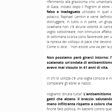
riferimento alla gravissima crisi umanitaria
di Gaza, iniziato dopo il Pogrom di ebre
falso e inadeguato
utilizzato in quel
polacco, Raphael Lemkin e viene definito 
distruggere, in tutto o in parte, un grupp
israeliana non c’è alcuna volontà di cance
voglio sottolineare, non sminuisce affatt
di settimana scorsa sono favorevole per un
la ripresa dei colloqui di pace che devono 
Come si dice… “non esiste una via per la pa
Non possiamo però girarci intorno: l
scatenato un’ondata di antisemitism
avevo mai vissuto in 41 anni di vita.
In chi lo utilizza c’è una voglia conscia e in
comparare gli ebrei ai nazisti.
Vogliamo dircela tutta?
L’antisemitismo 
gatti che alzano il braccio salutan
meno infiltrante rispetto a coloro ch
finché farò politica, mi batterò contro qu