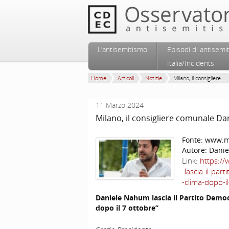
Vai al contenuto principale
Vai al contenuto secondario
L’antisemitismo
Episodi di antisemi
Menu principale
Italia/Incidents
Home
Articoli
Notizie
Milano, il consigliere...
11 Marzo 2024
Milano, il consigliere comunale Da
Fonte:
www.mo
Autore:
Dani
Link:
https://
-lascia-il-par
-clima-dopo-i
Daniele Nahum lascia il Partito Democr
dopo il 7 ottobre”