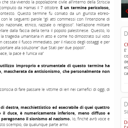
 che sta vivendo la popolazione civile all’interno della Striscia
i compiuto da Hamas il 7 ottobre.
È un termine pericoloso,
 contesto. Questo termine fu coniato da un giurista ebreo-
con le seguenti parole “gli atti commessi con l’intenzione di
o nazionale, etnico, razziale o religioso”. Nell’azione militare
llare dalla faccia della terra il popolo palestinese. Questo, lo
D
o la tragedia umanitaria in atto e come ho dimostrato sul voto
 cessate il fuoco immediato, per il rilascio degli ostaggi e per
C
portare alla soluzione” due Stati per due popoli”.
E’
ce, la pace è l’unica via”
co
de
’utilizzo improprio e strumentale di questo termine ha
eb
o, mascherata da antisionismo, che personalmente non
ca
conscia di fare passare le vittime di ieri nei carnefici di oggi, di
D
di destra, macchiettistico ed esecrabile di quei quattro
s
do il duce, è numericamente inferiore, meno diffuso e
e paragonano il sionismo al nazismo.
Io, finché avrò voce e
D
esto scempio, da qualunque parte arrivi.
l