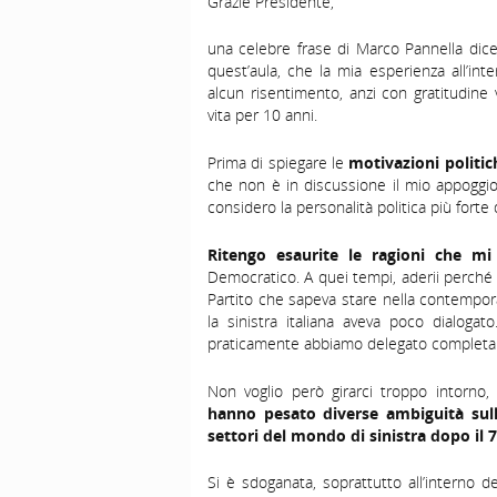
Grazie Presidente,
una celebre frase di Marco Pannella dicev
quest’aula, che la mia esperienza all’in
alcun risentimento, anzi con gratitudin
vita per 10 anni.
Prima di spiegare le
motivazioni politic
che non è in discussione il mio appoggi
considero la personalità politica più forte
Ritengo esaurite le ragioni che mi
Democratico. A quei tempi, aderii perché i
Partito che sapeva stare nella contempor
la sinistra italiana aveva poco dialoga
praticamente abbiamo delegato completa
Non voglio però girarci troppo intorno,
hanno pesato diverse ambiguità sulla
settori del mondo di sinistra dopo il 
Si è sdoganata, soprattutto all’interno d