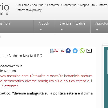
/
/
/
Chi siamo / About us
Contattaci / Contact us
Mappa Sito
Inform
Informativa privacy
tismo in
Articoli
Eventi e Iniziative
Approfo
Stampa
niele Nahum lascia il PD
saico-cem.it
ele Nahum
www.mosaico-cem.it/attualita-e-news/italia/daniele-nahum
tito-democratico-diverse-ambiguita-sulla-politica-estera-e-il
l-7-ottobre/
atico: “diverse ambiguità sulla politica estera e il clima