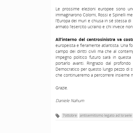
Le prossime elezioni europee sono uno
immaginarono Colorni, Rossi e Spinelli men
l’Europa dei muri e chiusa in sé stessa di
armato l’esercito ucraino e chi invece no
All’interno del centrosinistra va cost
europeista e fieramente atlantista. Una f
campo dei diritti civili ma che al contem
impegno politico futuro sarà in questa
portarlo avanti. Ringrazio dal profondo
Democratico per questo lungo pezzo di st
che continueremo a percorrere insieme ne
Grazie.
Daniele Nahum
7ottobre
antisemitismo legato ad Israele