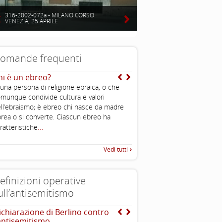
316-2002-072a - MILANO CORSO
VENEZIA, 25 APRILE
omande frequenti
hi è un ebreo?
Si sente spesso dire che 
sono molto potenti ed in
 una persona di religione ebraica, o che
puoi spiegarmi perché?
munque condivide cultura e valori
...
ll’ebraismo; è ebreo chi nasce da madre
rea o si converte. Ciascun ebreo ha
...
ratteristiche
Vedi tutti
efinizioni operative
ull’antisemitismo
ichiarazione di Berlino contro
INTERNATIONAL HOLOC
’antisemitismo
REMEMBRANCE ALLIANCE