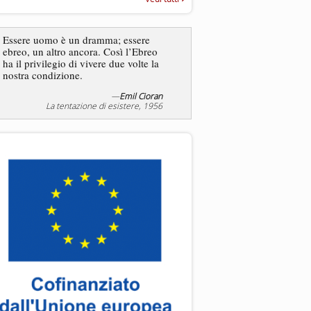
“Rapporto annuale sull’antisem
2025”
Essere uomo è un dramma; essere
ebreo, un altro ancora. Così l’Ebreo
L’antisemitismo non è un
ha il privilegio di vivere due volte la
degli ebrei bensì degli ant
nostra condizione.
—
Emil Cioran
—
Jea
La tentazione di esistere, 1956