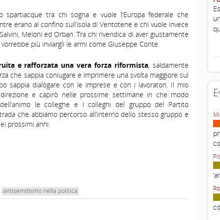
Es
 spartiacque tra chi sogna e vuole l’Europa federale che
un
tre erano al confino sull’isola di Ventotene e chi vuole invece
qu
 Salvini, Meloni ed Orban. Tra chi rivendica di aver giustamente
n vorrebbe più inviargli le armi come Giuseppe Conte.
ruita e rafforzata una vera forza riformista
, saldamente
orza che sappia coniugare e imprimere una svolta maggiore sul
po sappia dialogare con le imprese e con i lavoratori. Il mio
E
 direzione e capirò nelle prossime settimane in che modo
 dell’animo le colleghe e i colleghi del gruppo del Partito
rada che abbiamo percorso all’interno dello stesso gruppo e
Mi
i prossimi anni.
pr
c
Pi
‘a
Ro
antisemitismo nella politica
co