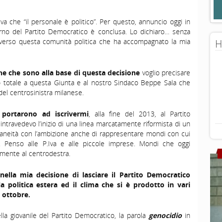
a che “il personale è politico”. Per questo, annuncio oggi in
terno del Partito Democratico è conclusa. Lo dichiaro… senza
e verso questa comunità politica che ha accompagnato la mia
H
he che sono alla base di questa decisione
voglio precisare
o totale a questa Giunta e al nostro Sindaco Beppe Sala che
 del centrosinistra milanese.
 portarono ad iscrivermi
, alla fine del 2013, al Partito
ntravedevo l’inizio di una linea marcatamente riformista di un
aneità con l’ambizione anche di rappresentare mondi con cui
to. Penso alle P.Iva e alle piccole imprese. Mondi che oggi
mente al centrodestra.
nella mia decisione di lasciare il Partito Democratico
 politica estera ed il clima che si è prodotto in vari
7 ottobre.
ella giovanile del Partito Democratico, la parola
genocidio
in