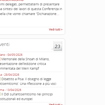
, definizione operativa d
imi delegati, permettetemi di presentare
antisemitismo
a sintesi dei lavori di questa Conferenza in
IHRA Plenary Meetings Buchar
...
ella che vorrei chiamare “Dichiarazione
corso della sua assemblea ple
Vedi tutti
venti
lano - 04/05/2026
Roma - 16/03/2026
Memoriale della Shoah di Milano,
Roma, webinar “Il DDL ant
esentazione dell’edizione critica
e ombre
ommentata del Mein Kampf
Fondazione Castagneto Banca 1910
Livorno - 04/03/2026
sa - 28/04/2026
Livorno, conferenza sull’a
Dibattito a Pisa: Il disegno di legge
con Gadi Luzzatto Voghera, di
ntisemitismo’. Una riflessione a più voci
Fondazione CDEC
ma - 13/04/2026
Roma, Via della Dogana Vecchia 2
Il Ddl sull’antisemitismo nei principi
Giustiniani, Sala Zuccari - 03/03/
stituzionali ed europei
Roma, Senato, presentazi
Vedi tutti