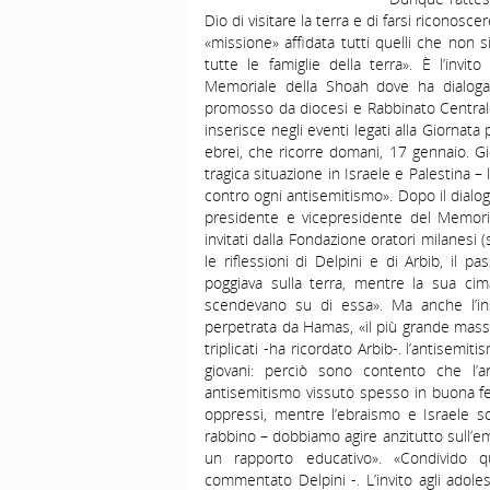
Dio di visitare la terra e di farsi riconoscer
«missione» affidata tutti quelli che non s
tutte le famiglie della terra». È l’invit
Memoriale della Shoah dove ha dialogat
promosso da diocesi e Rabbinato Centrale 
inserisce negli eventi legati alla Giornata
ebrei, che ricorre domani, 17 gennaio. Gio
tragica situazione in Israele e Palestina 
contro ogni antisemitismo». Dopo il dialog
presidente e vicepresidente del Memorial
invitati dalla Fondazione oratori milanesi (
le riflessioni di Delpini e di Arbib, il
poggiava sulla terra, mentre la sua cima
scendevano su di essa». Ma anche l’ins
perpetrata da Hamas, «il più grande massa
triplicati -ha ricordato Arbib-. l’antisemi
giovani: perciò sono contento che l’
antisemitismo vissuto spesso in buona fe
oppressi, mentre l’ebraismo e Israele so
rabbino – dobbiamo agire anzitutto sull’e
un rapporto educativo». «Condivido qu
commentato Delpini -. L’invito agli adoles