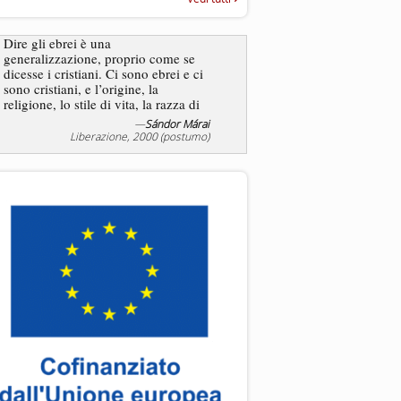
“Rapporto annuale sull’antisem
2025”
Dire gli ebrei è una
generalizzazione, proprio come se
L’antisemitismo non è un
dicesse i cristiani. Ci sono ebrei e ci
degli ebrei bensì degli ant
sono cristiani, e l’origine, la
religione, lo stile di vita, la razza di
sicuro comportano tanti tratti...
—
Sándor Márai
—
Jea
Liberazione, 2000 (postumo)