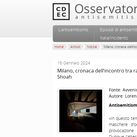
Vai al contenuto principale
Vai al contenuto secondario
L’antisemitismo
Episodi di antisemi
Menu principale
Italia/Incidents
Home
Articoli
Notizie
Milano, cronaca dellinc
16 Gennaio 2024
Milano, cronaca dell’incontro tra r
Shoah
Fonte:
Avveni
Autore:
Loren
Antisemitismo
«In questo temp
maschere d’o
provocazione
Dunque l’attes