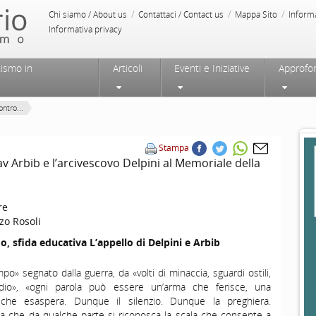
/
/
/
Chi siamo / About us
Contattaci / Contact us
Mappa Sito
Inform
Informativa privacy
tismo in
Articoli
Eventi e Iniziative
Approfo
ontro...
Stampa
av Arbib e l’arcivescovo Delpini al Memoriale della
re
zo Rosoli
, sfida educativa L’appello di Delpini e Arbib
o» segnato dalla guerra, da «volti di minaccia, sguardi ostili,
dio», «ogni parola può essere un’arma che ferisce, una
 che esaspera. Dunque il silenzio. Dunque la preghiera.
a che da qualche parte si riconosca la scala che consente a