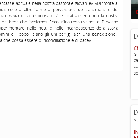
diventasse abituale nella nostra pastorale giovanile». «Di fronte al
mitismo e di altre forme di perversione dei sentimenti e del
covo, «viviamo la responsabilità educativa sentendo la nostra
o del bene che facciamo». Ecco: «l’inatteso rivelarsi di Dio» che
rimentare nelle notti e nelle incandescenze della storia
mini e i popoli siano gli uni per gli altri una benedizione»,
D
 che possa essere di riconciliazione e di pace».
C
G
ca
c
so
D
s
I
R