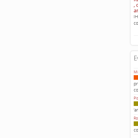
,
a
IH
co
E
Mi
pr
c
Pi
‘a
Ro
co