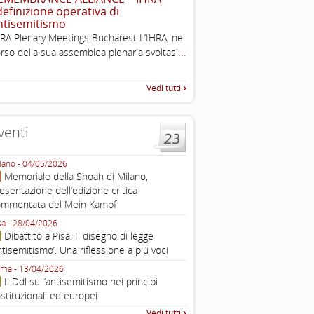
 definizione operativa di
2003
ntisemitismo
Tratto da: EUMC-Manifestati
RA Plenary Meetings Bucharest L’IHRA, nel
Antisemitism in the EU 2002
...
rso della sua assemblea plenaria svoltasi
225-241 2.1.2 DEFINIZIONI,
TEORIE INTRODUZIONE Poic
Vedi tutti
venti
lano - 04/05/2026
Roma - 16/03/2026
Memoriale della Shoah di Milano,
Roma, webinar “Il DDL ant
esentazione dell’edizione critica
e ombre
ommentata del Mein Kampf
Fondazione Castagneto Banca 1910
Livorno - 04/03/2026
sa - 28/04/2026
Livorno, conferenza sull’a
Dibattito a Pisa: Il disegno di legge
con Gadi Luzzatto Voghera, di
ntisemitismo’. Una riflessione a più voci
Fondazione CDEC
ma - 13/04/2026
Roma, Via della Dogana Vecchia 2
Il Ddl sull’antisemitismo nei principi
Giustiniani, Sala Zuccari - 03/03/
stituzionali ed europei
Roma, Senato, presentazi
Vedi tutti