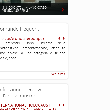
316-2002-072a - MILANO CORSO
VENEZIA, 25 APRILE
omande frequenti
he cos’è uno stereotipo?
Dove vivono gli ebrei?
li stereotipi sono l’insieme delle
ratteristiche preconfezionate, attribuite
ome tipiche, a una categoria o gruppo
...
ciale, sono
Vedi tutti
efinizioni operative
ull’antisemitismo
NTERNATIONAL HOLOCAUST
EUMC-Manifestations of
...
EMEMBRANCE ALLIANCE – IHRA
Antisemitism in the EU 