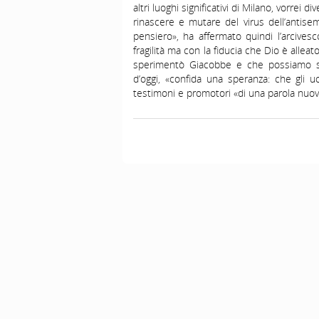
altri luoghi significativi di Milano, vorrei 
rinascere e mutare del virus dell’antise
pensiero», ha affermato quindi l’arcives
fragilità ma con la fiducia che Dio è alleat
sperimentò Giacobbe e che possiamo spe
d’oggi, «confida una speranza: che gli uo
testimoni e promotori «di una parola nuova