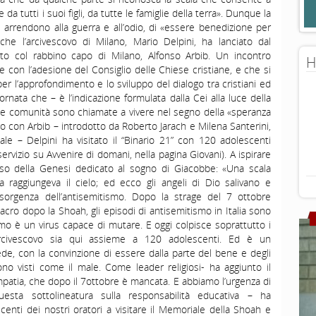
e da tutti i suoi figli, da tutte le famiglie della terra». Dunque la
i arrendono alla guerra e all’odio, di «essere benedizione per
o che l’arcivescovo di Milano, Mario Delpini, ha lanciato dal
o col rabbino capo di Milano, Alfonso Arbib. Un incontro
H
con l’adesione del Consiglio delle Chiese cristiane, e che si
 per l’approfondimento e lo sviluppo del dialogo tra cristiani ed
rnata che – è l’indicazione formulata dalla Cei alla luce della
– le comunità sono chiamate a vivere nel segno della «speranza
o con Arbib – introdotto da Roberto Jarach e Milena Santerini,
e – Delpini ha visitato il “Binario 21” con 120 adolescenti
servizio su Avvenire di domani, nella pagina Giovani). A ispirare
 passo della Genesi dedicato al sogno di Giacobbe: «Una scala
 raggiungeva il cielo; ed ecco gli angeli di Dio salivano e
orgenza dell’antisemitismo. Dopo la strage del 7 ottobre
cro dopo la Shoah, gli episodi di antisemitismo in Italia sono
tismo è un virus capace di mutare. E oggi colpisce soprattutto i
arcivescovo sia qui assieme a 120 adolescenti. Ed è un
de, con la convinzione di essere dalla parte del bene e degli
no visti come il male. Come leader religiosi- ha aggiunto il
mpatia, che dopo il 7ottobre è mancata. E abbiamo l’urgenza di
esta sottolineatura sulla responsabilità educativa – ha
centi dei nostri oratori a visitare il Memoriale della Shoah e