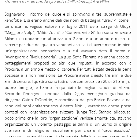
straniero musulmano Negli zaini coltelli e immagini di Hitler
Sognavano il ritorno del duce e si ispiravano a tesi suprematiste e
xenofobe. E si erano anche dati dei nomi di battaglia: “Breivik”, come il
terrorista norvegese autore nel luglio 2011 della strage di Utoya,
“Maggiore Volpi”, “Milite Zucht” e “Comandante G”. Ieri sono arrivate a
Milano le condanne in abbreviato a 2 anni e a un anno e mezzo di
carcere per due dei quattro ventenni accusati di avere messo in piedi
un’organizzazione neonazista e a cui avevano dato il nome di
“Avanguardia Rivoluzionaria”. La gup Sofia Fioretta ha anche accolto i
patteggiamenti proposti da altri due imputati, in accordo con la
Procura, a un anno e mezzo di carcere. Per tutti è stata decisa la pena
sospesa e la non menzione. La Procura aveva chiesto tre anni e due
annidi carcere. I quattro sono tutti di età compresa tra i 20 e i 21 anni, di
buona famiglia, e hanno frequentato le migliori scuole di Milano.
Secondo l’indagine condotta dalla Digos meneghina guidata dal
dirigente Guido D’Onofrio, e coordinata dal pm Enrico Pavone e dal
capo del pool antiterrorismo Alberto Nobili, avrebbero anche preso
contatti con l’organizzazione svizzera “Junge Tat”. Stando all’accusa,
poco prima che la loro “organizzazione” venisse smantellata, stavano
organizzando un violento pestaggio ai danni di un uomo di origine
straniera e di religione musulmana per creare il “caos assoluto”.
Un’azione che avrebbe sancito la nascita della loro organizzazione. La