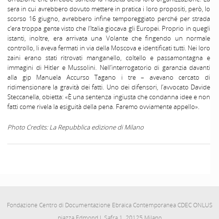
sera in cui avrebbero dovuto mettere in pratica i loro propositi, però, lo
scorso 16 giugno, avrebbero infine temporeggiato perché per strada
c’era troppa gente visto che l’Italia giocava gli Europei. Proprio in quegli
istanti, inoltre, era arrivata una Volante che fingendo un normale
controllo, li aveva fermati in via della Moscova e identificati tutti. Nei loro
zaini erano stati ritrovati manganello, coltello e passamontagna e
immagini di Hitler e Mussolini. Nell’interrogatorio di garanzia davanti
alla gip Manuela Accurso Tagano i tre – avevano cercato di
ridimensionare la gravità dei fatti. Uno dei difensori, l’avvocato Davide
Steccanella, obietta: «È una sentenza ingiusta che condanna idee e non
fatti come rivela la esiguità della pena. Faremo ovviamente appello».
Photo Credits: La Repubblica edizione di Milano
Fondazione Centro di Documentazione Ebraica Contemporanea CDEC ONLUS
piazza Edmond J. Safra 1, 20125 Milano