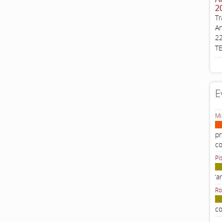
2
Tr
An
22
T
E
Mi
pr
c
Pi
‘a
Ro
co