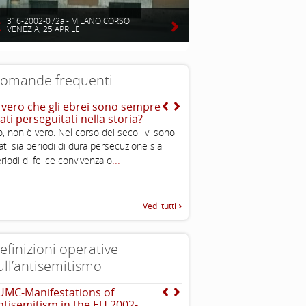
316-2002-072a - MILANO CORSO
VENEZIA, 25 APRILE
omande frequenti
’ vero che gli ebrei sono sempre
Nel mondo ci sono stati
ati perseguitati nella storia?
moltissimi stermini e il
ebraico non è l’unico ad
, non è vero. Nel corso dei secoli vi sono
subito una grande perdi
ati sia periodi di dura persecuzione sia
colpa di una gratuita e
...
riodi di felice convivenza o
irrazionale violenza altr
allora si parla moltissim
Shoah mentre altre stra
non vengono commemo
Vedi tutti
Non è che gli ebrei son
vittimisti?
efinizioni operative
ull’antisemitismo
UMC-Manifestations of
Dichiarazione di Berlino
ntisemitism in the EU 2002-
l’antisemitismo