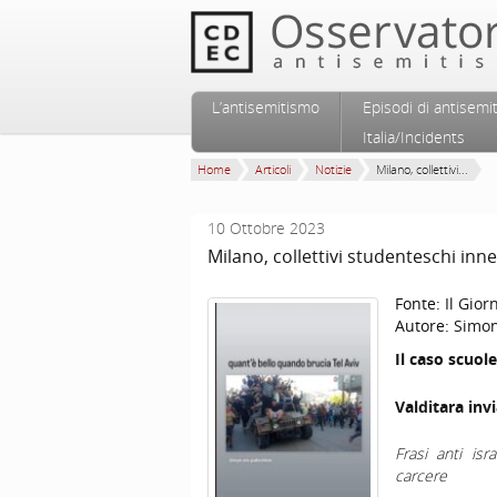
Vai al contenuto principale
Vai al contenuto secondario
L’antisemitismo
Episodi di antisemi
Menu principale
Italia/Incidents
Home
Articoli
Notizie
Milano, collettivi...
10 Ottobre 2023
Milano, collettivi studenteschi inne
Fonte:
Il Gior
Autore:
Simon
Il caso scuo
Valditara invi
Frasi anti isra
carcere