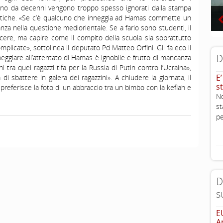
ono da decenni vengono troppo spesso ignorati dalla stampa
olitiche. «Se c’è qualcuno che inneggia ad Hamas commette un
za nella questione mediorientale. Se a farlo sono studenti, il
rcere, ma capire come il compito della scuola sia soprattutto
icate», sottolinea il deputato Pd Matteo Orfini. Gli fa eco il
D
eggiare all’attentato di Hamas è ignobile e frutto di mancanza
 tra quei ragazzi tifa per la Russia di Putin contro l’Ucraina»,
E
di sbattere in galera dei ragazzini». A chiudere la giornata, il
st
 preferisce la foto di un abbraccio tra un bimbo con la kefiah e
No
st
pe
D
s
E
A