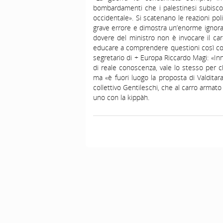
bombardamenti che i palestinesi subisc
occidentale». Si scatenano le reazioni p
grave errore e dimostra un’enorme ignoran
dovere del ministro non è invocare il ca
educare a comprendere questioni così compl
segretario di + Europa Riccardo Magi: «Inn
di reale conoscenza, vale lo stesso per chi
ma «è fuori luogo la proposta di Valditara 
collettivo Gentileschi, che al carro armato
uno con la kippàh.