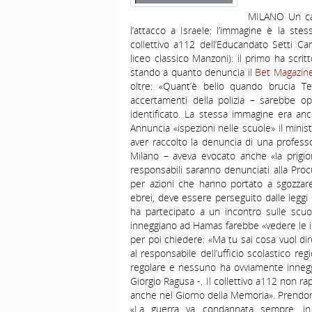
MILANO Un car
l’attacco a Israele: l’immagine è la ste
collettivo a112 dell’Educandato Setti Ca
liceo classico Manzoni): il primo ha scritt
stando a quanto denuncia il
Bet Magazine
oltre: «Quant’è bello quando brucia Te
accertamenti della polizia – sarebbe o
identificato. La stessa immagine era ancor
Annuncia «ispezioni nelle scuole» il minis
aver raccolto la denuncia di una professo
Milano – aveva evocato anche «la prigion
responsabili saranno denunciati alla Proc
per azioni che hanno portato a sgozzar
ebrei, deve essere perseguito dalle leggi p
ha partecipato a un incontro sulle scuol
inneggiano ad Hamas farebbe «vedere le im
per poi chiedere: «Ma tu sai cosa vuol dire
al responsabile dell’ufficio scolastico reg
regolare e nessuno ha ovviamente inneggi
Giorgio Ragusa -. Il collettivo a112 non 
anche nel Giorno della Memoria». Prendono
«La guerra va condannata sempre, in