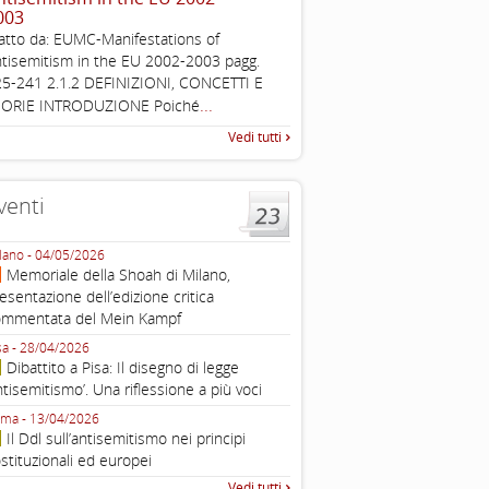
003
Esimi delegati, permettetemi
atto da: EUMC-Manifestations of
una sintesi dei lavori di ques
tisemitism in the EU 2002-2003 pagg.
quella che vorrei chiamare “D
5-241 2.1.2 DEFINIZIONI, CONCETTI E
...
EORIE INTRODUZIONE Poiché
Vedi tutti
venti
lano - 04/05/2026
Roma - 16/03/2026
Memoriale della Shoah di Milano,
Roma, webinar “Il DDL ant
esentazione dell’edizione critica
e ombre
ommentata del Mein Kampf
Fondazione Castagneto Banca 1910
Livorno - 04/03/2026
sa - 28/04/2026
Livorno, conferenza sull’a
Dibattito a Pisa: Il disegno di legge
con Gadi Luzzatto Voghera, di
ntisemitismo’. Una riflessione a più voci
Fondazione CDEC
ma - 13/04/2026
Roma, Via della Dogana Vecchia 2
Il Ddl sull’antisemitismo nei principi
Giustiniani, Sala Zuccari - 03/03/
stituzionali ed europei
Roma, Senato, presentazi
Vedi tutti