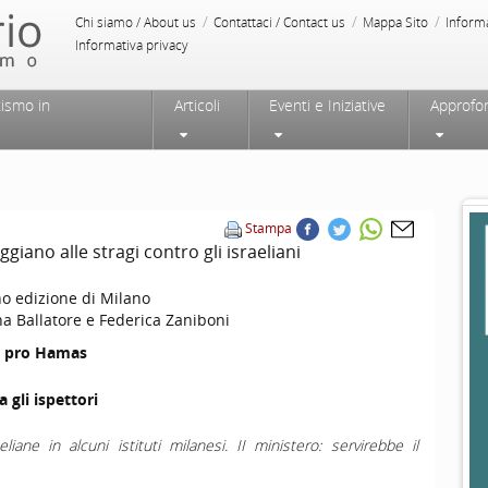
/
/
/
Chi siamo / About us
Contattaci / Contact us
Mappa Sito
Inform
Informativa privacy
tismo in
Articoli
Eventi e Iniziative
Approfo
Stampa
ggiano alle stragi contro gli israeliani
no edizione di Milano
a Ballatore e Federica Zaniboni
le pro Hamas
a gli ispettori
eliane in alcuni istituti milanesi. II ministero: servirebbe il