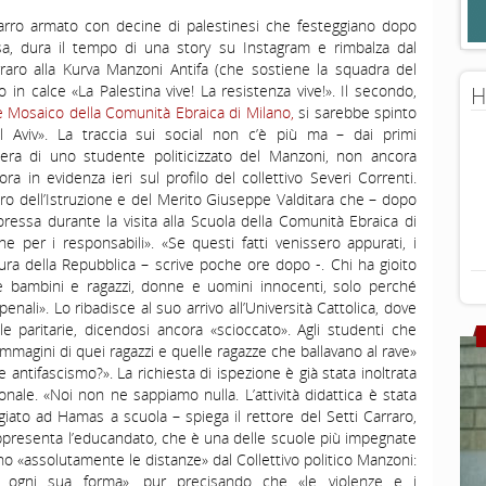
ro armato con decine di palestinesi che festeggiano dopo
ssa, dura il tempo di una story su Instagram e rimbalza dal
rraro alla Kurva Manzoni Antifa (che sostiene la squadra del
o in calce «La Palestina vive! La resistenza vive!». Il secondo,
H
 Mosaico della Comunità Ebraica di Milano,
si sarebbe spinto
l Aviv». La traccia sui social non c’è più ma – dai primi
pera di uno studente politicizzato del Manzoni, non ancora
a in evidenza ieri sul profilo del collettivo Severi Correnti.
tro dell’Istruzione e del Merito Giuseppe Valditara che – dopo
ressa durante la visita alla Scuola della Comunità Ebraica di
e per i responsabili». «Se questi fatti venissero appurati, i
ura della Repubblica – scrive poche ore dopo -. Chi ha gioito
e bambini e ragazzi, donne e uomini innocenti, solo perché
enali». Lo ribadisce al suo arrivo all’Università Cattolica, dove
e paritarie, dicendosi ancora «scioccato». Agli studenti che
magini di quei ragazzi e quelle ragazze che ballavano al rave»
 antifascismo?». La richiesta di ispezione è già stata inoltrata
ionale. «Noi non ne sappiamo nulla. L’attività didattica è stata
ato ad Hamas a scuola – spiega il rettore del Setti Carraro,
rappresenta l’educandato, che è una delle scuole più impegnate
 «assolutamente le distanze» dal Collettivo politico Manzoni:
 ogni sua forma», pur precisando che «le violenze e i