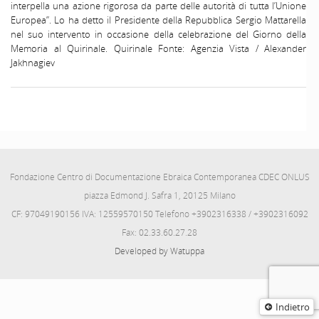
interpella una azione rigorosa da parte delle autorità di tutta l’Unione
Europea”. Lo ha detto il Presidente della Repubblica Sergio Mattarella
nel suo intervento in occasione della celebrazione del Giorno della
Memoria al Quirinale. Quirinale Fonte: Agenzia Vista / Alexander
Jakhnagiev
Fondazione Centro di Documentazione Ebraica Contemporanea CDEC ONLUS
piazza Edmond J. Safra 1, 20125 Milano
CF: 97049190156 IVA: 12559570150 Telefono +3902316338 / +3902316092
Fax: 02.33.60.27.28
Developed by Watuppa
Indietro