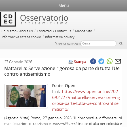
Menu
/
/
/
Chi siamo / About us
Contattaci / Contact us
Mappa Sito
/
Informativa estesa cookie
Informativa privacy
Ricerca Avanzata
27 Gennaio 2026
Stampa
Mattarella: Serve azione rigorosa da parte di tutta l’Ue
contro antisemitismo
Fonte:
Open
Link:
https://www.open.online/202
6/01/27/mattarella-serve-azione-rig
orosa-parte-tutta-ue-contro-antise
mitismo/
(Agenzia Vista) Roma, 27 gennaio 2026 “Il riproporsi e diffondersi di
manifestazioni di razzismo e
antisemitismo
è indice di alta pericolosità e