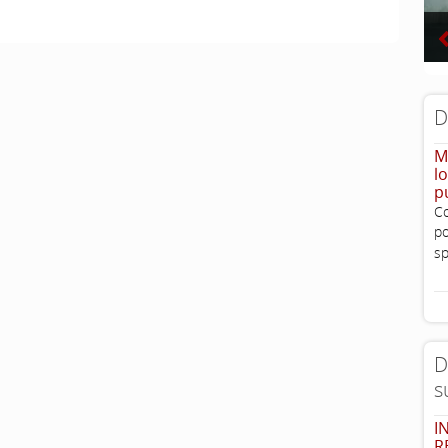
D
M
l
p
Co
po
sp
D
s
I
R