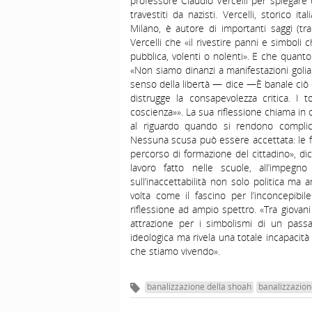
professore Claudio Vercelli per spiegare
travestiti da nazisti. Vercelli, storico i
Milano, è autore di importanti saggi (tra
Vercelli che «il rivestire panni e simboli
pubblica, volenti o nolenti». E che quan
«Non siamo dinanzi a manifestazioni goliar
senso della libertà — dice —È banale ciò 
distrugge la consapevolezza critica. I t
coscienza»». La sua riflessione chiama in 
al riguardo quando si rendono complici 
Nessuna scusa può essere accettata: le fam
percorso di formazione del cittadino», dic
lavoro fatto nelle scuole, all’impegno d
sull’inaccettabilità non solo politica ma 
volta come il fascino per l’inconcepibil
riflessione ad ampio spettro. «Tra giova
attrazione per i simbolismi di un pass
ideologica ma rivela una totale incapaci
che stiamo vivendo».
banalizzazione della shoah
banalizzazion