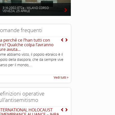
316-2002-072a - MILANO CORSO
VENEZIA, 25 APRILE
omande frequenti
a perché ce l’han tutti con
Mentre qual è l’origine d
oro? Qualche colpa l’avranno
teoria dell’uccisione de
ure avuta…
Dal mito di Saturno deri
me abbiamo visto, il popolo ebraico è il
dell’ebreo divoratore di 
polo della diaspora, che da sempre vive
...
comprenderlo
...
arso per il mondo,
Vedi tutti
efinizioni operative
ull’antisemitismo
NTERNATIONAL HOLOCAUST
Dichiarazione di Berlino
EMEMBRANCE ALLIANCE – IHRA
l’antisemitismo