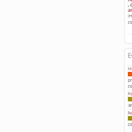
,
a
IH
co
E
Mi
pr
c
Pi
‘a
Ro
co