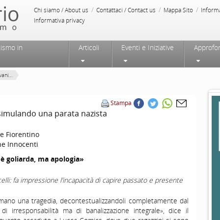
/
/
/
Chi siamo / About us
Contattaci / Contact us
Mappa Sito
Inform
Informativa privacy
tismo in
Articoli
Eventi e Iniziative
Approfo
ani...
Stampa
 simulando una parata nazista
e Fiorentino
e Innocenti
è goliarda, ma apologia»
elli: fa impressione l’incapacità di capire passato e presente
hiamano una tragedia, decontestualizzandoli completamente dal
i irresponsabilità ma di banalizzazione integrale», dice il