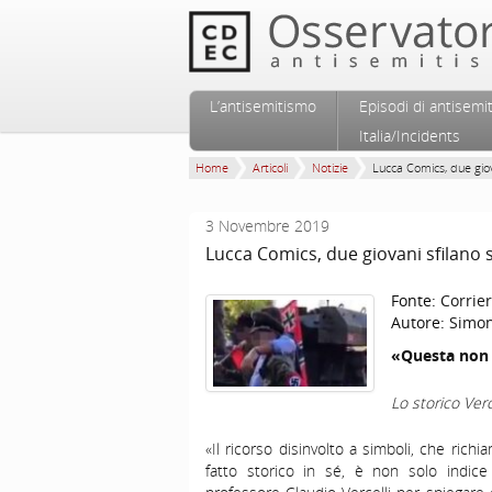
Vai al contenuto principale
Vai al contenuto secondario
L’antisemitismo
Episodi di antisemi
Menu principale
Italia/Incidents
Home
Articoli
Notizie
Lucca Comics, due giov
3 Novembre 2019
Lucca Comics, due giovani sfilano
Fonte:
Corrier
Autore:
Simon
«Questa non 
Lo storico Verc
«Il ricorso disinvolto a simboli, che ric
fatto storico in sé, è non solo indice d