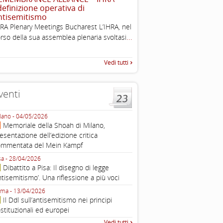
 definizione operativa di
Esimi delegati, permettetemi
ntisemitismo
una sintesi dei lavori di ques
RA Plenary Meetings Bucharest L’IHRA, nel
quella che vorrei chiamare “D
...
rso della sua assemblea plenaria svoltasi
Vedi tutti
venti
lano - 04/05/2026
Roma - 16/03/2026
Memoriale della Shoah di Milano,
Roma, webinar “Il DDL ant
esentazione dell’edizione critica
e ombre
ommentata del Mein Kampf
Fondazione Castagneto Banca 1910
Livorno - 04/03/2026
sa - 28/04/2026
Livorno, conferenza sull’a
Dibattito a Pisa: Il disegno di legge
con Gadi Luzzatto Voghera, di
ntisemitismo’. Una riflessione a più voci
Fondazione CDEC
ma - 13/04/2026
Roma, Via della Dogana Vecchia 2
Il Ddl sull’antisemitismo nei principi
Giustiniani, Sala Zuccari - 03/03/
stituzionali ed europei
Roma, Senato, presentazi
Vedi tutti