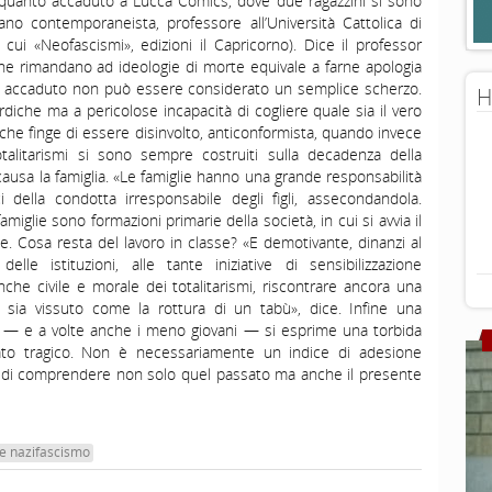
 quanto accaduto a Lucca Comics, dove due ragazzini si sono
taliano contemporaneista, professore all’Università Cattolica di
 cui «Neofascismi», edizioni il Capricorno). Dice il professor
 che rimandano ad ideologie di morte equivale a farne apologia
to accaduto non può essere considerato un semplice scherzo.
H
diche ma a pericolose incapacità di cogliere quale sia il vero
che finge di essere disinvolto, anticonformista, quando invece
otalitarismi si sono sempre costruiti sulla decadenza della
causa la famiglia. «Le famiglie hanno una grande responsabilità
della condotta irresponsabile degli figli, assecondandola.
iglie sono formazioni primarie della società, in cui si avvia il
e. Cosa resta del lavoro in classe? «E demotivante, dinanzi al
elle istituzioni, alle tante iniziative di sensibilizzazione
anche civile e morale dei totalitarismi, riscontrare ancora una
e sia vissuto come la rottura di un tabù», dice. Infine una
ni — e a volte anche i meno giovani — si esprime una torbida
ato tragico. Non è necessariamente un indice di adesione
tà di comprendere non solo quel passato ma anche il presente
e nazifascismo