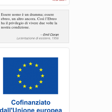
“Rapporto annuale sull’antisem
2025”
Essere uomo è un dramma; essere
ebreo, un altro ancora. Così l’Ebreo
L’antisemitismo non è un
ha il privilegio di vivere due volte la
degli ebrei bensì degli ant
nostra condizione.
—
Emil Cioran
—
Jea
La tentazione di esistere, 1956