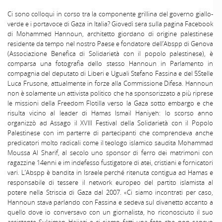
Ci sono colloqui in corso tra la componente grillina del governo giallo-
verde e i portavoce di Gaza in Italia? Giovedì sera sulla pagina Facebook
di Mohammed Hannoun, architetto giordano di origine palestinese
residente da tempo nel nostro Paese e fondatore dell’Abspp di Genova
(Associazione Benefica di Solidarietà con il popolo palestinese), è
comparsa una fotografia dello stesso Hannoun in Parlamento in
compagnia del deputato di Liberi e Uguali Stefano Fassina e del 5Stelle
Luca Frusone, attualmente in forze alla Commissione Difesa. Hannoun
non è solamente un attivista politico che ha sponsorizzato a più riprese
le missioni della Freedom Flotilla verso la Gaza sotto embargo e che
risulta vicino al leader di Hamas Ismail Haniyeh: lo scorso anno
organizzò ad Assago il XVIII Festival della Solidarietà con il Popolo
Palestinese con im parterre di partecipanti che comprendeva anche
predicatori molto radicali come il teologo islamico saudita Mohammad
Moussa Al Sharif, al secolo uno sponsor di ferro dei matrimoni con
ragazzine 14enni e im indefesso fustigatore di atei, cristiani e fornicatori
vari. L’Abspp è bandita in Israele perché ritenuta contigua ad Hamas e
responsabile di tessere il network europeo del partito islamista al
potere nella Striscia di Gaza dal 2007. «Ci siamo incontrati per caso,
Hannoun stava parlando con Fassina e sedeva sul divanetto accanto a
quello dove io conversavo con un giornalista, ho riconosciuto il suo
assistente Sulaiman Hajiazi e ci siamo fatti una foto che non sapevo