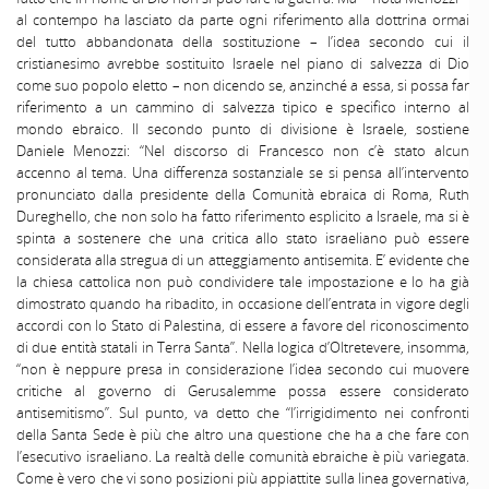
al contempo ha lasciato da parte ogni riferimento alla dottrina ormai
del tutto abbandonata della sostituzione – l’idea secondo cui il
cristianesimo avrebbe sostituito Israele nel piano di salvezza di Dio
come suo popolo eletto – non dicendo se, anzinché a essa, si possa far
riferimento a un cammino di salvezza tipico e specifico interno al
mondo ebraico. Il secondo punto di divisione è Israele, sostiene
Daniele Menozzi: “Nel discorso di Francesco non c’è stato alcun
accenno al tema. Una differenza sostanziale se si pensa all’intervento
pronunciato dalla presidente della Comunità ebraica di Roma, Ruth
Dureghello, che non solo ha fatto riferimento esplicito a Israele, ma si è
spinta a sostenere che una critica allo stato israeliano può essere
considerata alla stregua di un atteggiamento antisemita. E’ evidente che
la chiesa cattolica non può condividere tale impostazione e lo ha già
dimostrato quando ha ribadito, in occasione dell’entrata in vigore degli
accordi con lo Stato di Palestina, di essere a favore del riconoscimento
di due entità statali in Terra Santa”. Nella logica d’Oltretevere, insomma,
“non è neppure presa in considerazione l’idea secondo cui muovere
critiche al governo di Gerusalemme possa essere considerato
antisemitismo”. Sul punto, va detto che “l’irrigidimento nei confronti
della Santa Sede è più che altro una questione che ha a che fare con
l’esecutivo israeliano. La realtà delle comunità ebraiche è più variegata.
Come è vero che vi sono posizioni più appiattite sulla linea governativa,