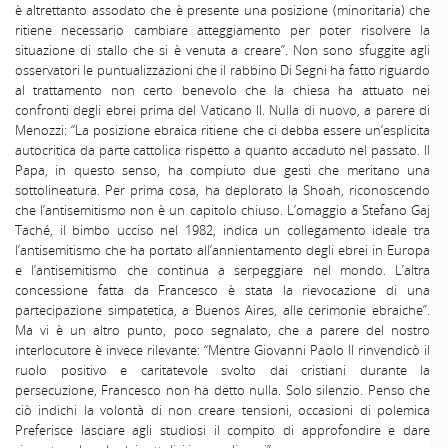
è altrettanto assodato che è presente una posizione (minoritaria) che
ritiene necessario cambiare atteggiamento per poter risolvere la
situazione di stallo che si è venuta a creare”. Non sono sfuggite agli
osservatori le puntualizzazioni che il rabbino Di Segni ha fatto riguardo
al trattamento non certo benevolo che la chiesa ha attuato nei
confronti degli ebrei prima del Vaticano II. Nulla di nuovo, a parere di
Menozzi: “La posizione ebraica ritiene che ci debba essere un’esplicita
autocritica da parte cattolica rispetto a quanto accaduto nel passato. Il
Papa, in questo senso, ha compiuto due gesti che meritano una
sottolineatura. Per prima cosa, ha deplorato la Shoah, riconoscendo
che l’antisemitismo non è un capitolo chiuso. L’omaggio a Stefano Gaj
Taché, il bimbo ucciso nel 1982, indica un collegamento ideale tra
l’antisemitismo che ha portato all’annientamento degli ebrei in Europa
e l’antisemitismo che continua a serpeggiare nel mondo. L’altra
concessione fatta da Francesco è stata la rievocazione di una
partecipazione simpatetica, a Buenos Aires, alle cerimonie ebraiche”.
Ma vi è un altro punto, poco segnalato, che a parere del nostro
interlocutore è invece rilevante: “Mentre Giovanni Paolo II rinvendicò il
ruolo positivo e caritatevole svolto dai cristiani durante la
persecuzione, Francesco non ha detto nulla. Solo silenzio. Penso che
ciò indichi la volontà di non creare tensioni, occasioni di polemica
Preferisce lasciare agli studiosi il compito di approfondire e dare