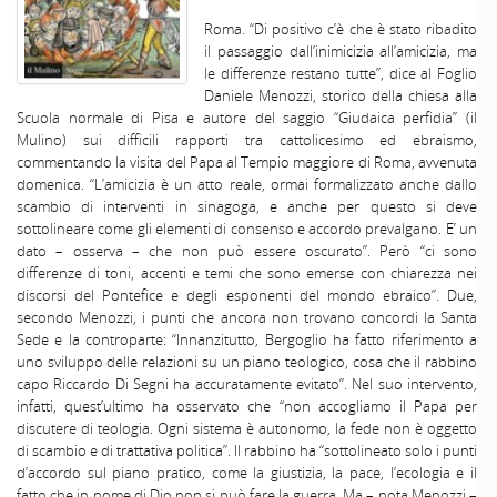
Roma. “Di positivo c’è che è stato ribadito
il passaggio dall’inimicizia all’amicizia, ma
le differenze restano tutte”, dice al Foglio
Daniele Menozzi, storico della chiesa alla
Scuola normale di Pisa e autore del saggio “Giudaica perfidia” (il
Mulino) sui difficili rapporti tra cattolicesimo ed ebraismo,
commentando la visita del Papa al Tempio maggiore di Roma, avvenuta
domenica. “L’amicizia è un atto reale, ormai formalizzato anche dallo
scambio di interventi in sinagoga, e anche per questo si deve
sottolineare come gli elementi di consenso e accordo prevalgano. E’ un
dato – osserva – che non può essere oscurato”. Però “ci sono
differenze di toni, accenti e temi che sono emerse con chiarezza nei
discorsi del Pontefice e degli esponenti del mondo ebraico”. Due,
secondo Menozzi, i punti che ancora non trovano concordi la Santa
Sede e la controparte: “Innanzitutto, Bergoglio ha fatto riferimento a
uno sviluppo delle relazioni su un piano teologico, cosa che il rabbino
capo Riccardo Di Segni ha accuratamente evitato”. Nel suo intervento,
infatti, quest’ultimo ha osservato che “non accogliamo il Papa per
discutere di teologia. Ogni sistema è autonomo, la fede non è oggetto
di scambio e di trattativa politica”. Il rabbino ha “sottolineato solo i punti
d’accordo sul piano pratico, come la giustizia, la pace, l’ecologia e il
fatto che in nome di Dio non si può fare la guerra. Ma – nota Menozzi –