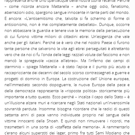
rappresenta anche uno spartiacque della nostra storia recente. Perchè
– come ricorda ancora Mattarella – anche oggi odio, fanatismo,
aberrazioni odio, spargono sangue innocente in tante parti del mondo.
E ancora: «L’antisemitismo che, talvolta si fa schermo di forme di
antisionismo, non è mai completamente debellato». Dunque, occorre
non abbassare la guardia e tenere viva la memoria della persecuzione
di cui furono vittime milioni di cittadini ebrei. Un’esigenza che vale
anche per gli italiani. Perché se è vero che nel nostro Paese ci furono
tante persone che salvarono la vita agli ebrei perseguitati è altrettanto
vero che da noi ci fu l’onda delle leggi razziali volute dal fascismo e non
mancò la spregevole «caccia all’ebreo». Ma l’inferno dei campi di
sterminio – spiega Mattarella – è stato l’apice e il punto più acuto e
raccapricciante dei decenni del secolo scorso contrassegnati a guerre e
progetti di dominio in Europa. La costruzione dell’ Unione europea,
nell’immediato secondo dopoguerra, la nuova Europa della pace e
della democrazia rappresenta la «risposta politica» storicamente più
importante a tutto questo. Ecco perché – incalza il capo dello Stato – è
un’illusione alzare muri e ricercare negli Stati nazionali un’inverosimile
sovranità perduta. Insomma: bisogna ricordare che le radici di questi
settanta anni di pace vanno individuate proprio nel sangue delle
vittime innocenti della Shoah. E quindi non rimuovere i ricordi, ma
trasmetterli in una sorta di «staffetta della memoria». A rammentarlo
c’erano alcuni superstiti dei lager, primo fra tutti Sami Modiano che