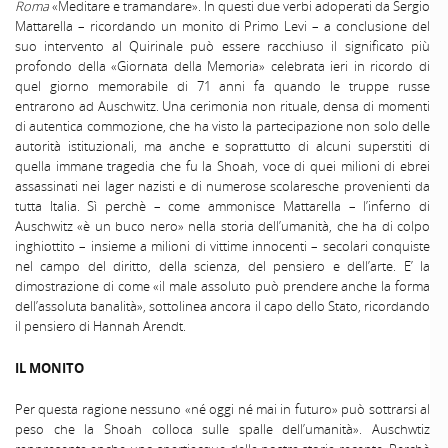
Roma
«Meditare e tramandare». In questi due verbi adoperati da Sergio
Mattarella – ricordando un monito di Primo Levi – a conclusione del
suo intervento al Quirinale può essere racchiuso il significato più
profondo della «Giornata della Memoria» celebrata ieri in ricordo di
quel giorno memorabile di 71 anni fa quando le truppe russe
entrarono ad Auschwitz. Una cerimonia non rituale, densa di momenti
di autentica commozione, che ha visto la partecipazione non solo delle
autorità istituzionali, ma anche e soprattutto di alcuni superstiti di
quella immane tragedia che fu la Shoah, voce di quei milioni di ebrei
assassinati nei lager nazisti e di numerose scolaresche provenienti da
tutta Italia. Sì perchè – come ammonisce Mattarella – l’inferno di
Auschwitz «è un buco nero» nella storia dell’umanità, che ha di colpo
inghiottito – insieme a milioni di vittime innocenti – secolari conquiste
nel campo del diritto, della scienza, del pensiero e dell’arte. E’ la
dimostrazione di come «il male assoluto può prendere anche la forma
dell’assoluta banalità», sottolinea ancora il capo dello Stato, ricordando
il pensiero di Hannah Arendt.
IL MONITO
Per questa ragione nessuno «né oggi né mai in futuro» può sottrarsi al
peso che la Shoah colloca sulle spalle dell’umanità». Auschwtiz