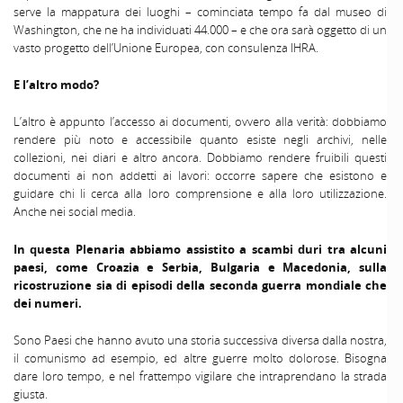
serve la mappatura dei luoghi – cominciata tempo fa dal museo di
Washington, che ne ha individuati 44.000 – e che ora sarà oggetto di un
vasto progetto dell’Unione Europea, con consulenza IHRA.
E l’altro modo?
L’altro è appunto l’accesso ai documenti, ovvero alla verità: dobbiamo
rendere più noto e accessibile quanto esiste negli archivi, nelle
collezioni, nei diari e altro ancora. Dobbiamo rendere fruibili questi
documenti ai non addetti ai lavori: occorre sapere che esistono e
guidare chi li cerca alla loro comprensione e alla loro utilizzazione.
Anche nei social media.
In questa Plenaria abbiamo assistito a scambi duri tra alcuni
paesi, come Croazia e Serbia, Bulgaria e Macedonia, sulla
ricostruzione sia di episodi della seconda guerra mondiale che
dei numeri.
Sono Paesi che hanno avuto una storia successiva diversa dalla nostra,
il comunismo ad esempio, ed altre guerre molto dolorose. Bisogna
dare loro tempo, e nel frattempo vigilare che intraprendano la strada
giusta.