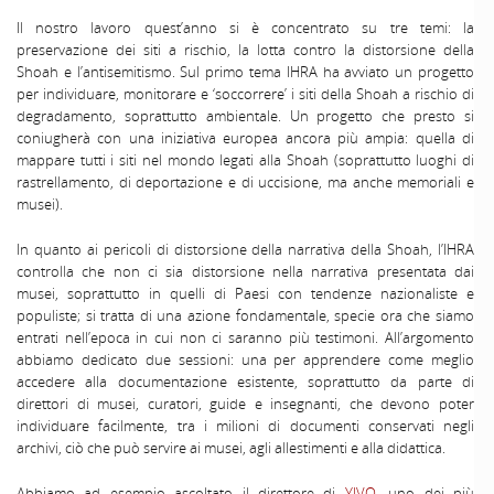
Il nostro lavoro quest’anno si è concentrato su tre temi: la
preservazione dei siti a rischio, la lotta contro la distorsione della
Shoah e l’antisemitismo. Sul primo tema IHRA ha avviato un progetto
per individuare, monitorare e ‘soccorrere’ i siti della Shoah a rischio di
degradamento, soprattutto ambientale. Un progetto che presto si
coniugherà con una iniziativa europea ancora più ampia: quella di
mappare tutti i siti nel mondo legati alla Shoah (soprattutto luoghi di
rastrellamento, di deportazione e di uccisione, ma anche memoriali e
musei).
In quanto ai pericoli di distorsione della narrativa della Shoah, l’IHRA
controlla che non ci sia distorsione nella narrativa presentata dai
musei, soprattutto in quelli di Paesi con tendenze nazionaliste e
populiste; si tratta di una azione fondamentale, specie ora che siamo
entrati nell’epoca in cui non ci saranno più testimoni. All’argomento
abbiamo dedicato due sessioni: una per apprendere come meglio
accedere alla documentazione esistente, soprattutto da parte di
direttori di musei, curatori, guide e insegnanti, che devono poter
individuare facilmente, tra i milioni di documenti conservati negli
archivi, ciò che può servire ai musei, agli allestimenti e alla didattica.
Abbiamo ad esempio ascoltato il direttore di
YIVO
, uno dei più