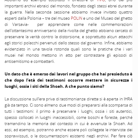
importanti archivi ebraici del mondo, fondato dagli stessi ebrei durante
la guerra. Nella seconda sessione abbiamo invece invitato quattro
esperti dalla Polonia – tre del museo
POLIN
e uno del Museo del ghetto
di Varsavia- per apprendere come nelle commemorazioni
dell’ottantesimo anniversario della rivolta del ghetto abbiano cercato di
preservare la verità contro la distorsione, e soprattutto alcun attacchi
agli storici polacchi pervenuti dallo stesso dal governo. Infine, abbiamo
evidenziato in una tavola rotonda quali sono le pratiche che i vari
musei nel mondo mettono in atto per contrastare gli episodi di
antisemitismo e combatterli.
Un dato che è emerso dai lavori nel gruppo che hai presieduto è
che dopo l’età dei testimoni occorre mettere in sicurezza i
luoghi, ossia i siti della Shoah. A che punto siamo?
La discussione sull’era priva di testimonianze dirette si è aperta in IHRA
già da tempo. Ci sono almeno due modi di prepararsi alla scomparsa di
tutti i testimoni: il primo è preservare i luoghi, ossia i siti autentici,
spesso collocati in luoghi inaccessibili, come boschi e foreste, perché
tramandino la memoria del contesto in cui è avvenuta la Shoah. Ad
essi, ad esempio, potranno anche essere poli collegate le interviste dei
sopravvissuti, o le documentazioni esistenti negli archivi. Per fare ciò