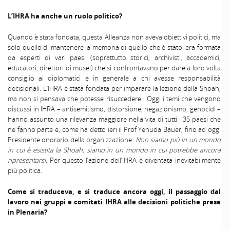
L’IHRA ha anche un ruolo politico?
Quando è stata fondata, questa Alleanza non aveva obiettivi politici, ma
solo quello di mantenere la memoria di quello che è stato: era formata
da esperti di vari paesi (soprattutto storici, archivisti, accademici,
educatori, direttori di musei) che si confrontavano per dare a loro volta
consiglio ai diplomatici e in generale a chi avesse responsabilità
decisionali. L’IHRA è stata fondata per imparare la lezione della Shoah,
ma non si pensava che potesse risuccedere. Oggi i temi che vengono
discussi in IHRA – antisemitismo, distorsione, negazionismo, genocidi –
hanno assunto una rilevanza maggiore nella vita di tutti i 35 paesi che
ne fanno parte e, come ha detto ieri il Prof Yehuda Bauer, fino ad oggi
Presidente onorario della organizzazione:
Non siamo più in un mondo
in cui è esistita la Shoah, siamo in un mondo in cui potrebbe ancora
ripresentarsi
. Per questo l’azione dell’IHRA è diventata inevitabilmente
più politica.
Come si traduceva, e si traduce ancora oggi, il passaggio dal
lavoro nei gruppi e comitati IHRA alle decisioni politiche prese
in Plenaria?