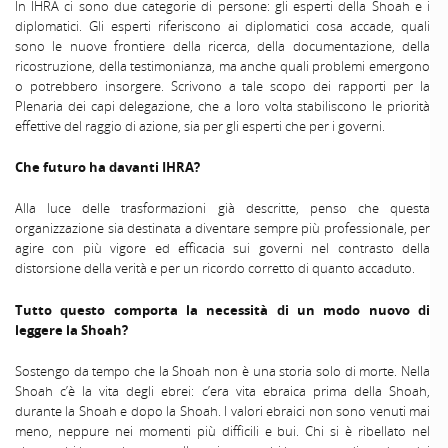
In IHRA ci sono due categorie di persone: gli esperti della Shoah e i
diplomatici. Gli esperti riferiscono ai diplomatici cosa accade, quali
sono le nuove frontiere della ricerca, della documentazione, della
ricostruzione, della testimonianza, ma anche quali problemi emergono
o potrebbero insorgere. Scrivono a tale scopo dei rapporti per la
Plenaria dei capi delegazione, che a loro volta stabiliscono le priorità
effettive del raggio di azione, sia per gli esperti che per i governi.
Che futuro ha davanti IHRA?
Alla luce delle trasformazioni già descritte, penso che questa
organizzazione sia destinata a diventare sempre più professionale, per
agire con più vigore ed efficacia sui governi nel contrasto della
distorsione della verità e per un ricordo corretto di quanto accaduto.
Tutto questo comporta la necessità di un modo nuovo di
leggere la Shoah?
Sostengo da tempo che la Shoah non è una storia solo di morte. Nella
Shoah c’è la vita degli ebrei: c’era vita ebraica prima della Shoah,
durante la Shoah e dopo la Shoah. I valori ebraici non sono venuti mai
meno, neppure nei momenti più difficili e bui. Chi si è ribellato nel