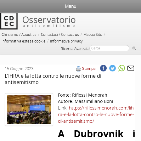
Menu
/
/
/
Chi siamo / About us
Contattaci / Contact us
Mappa Sito
/
Informativa estesa cookie
Informativa privacy
Ricerca Avanzata
15 Giugno 2023
Stampa
L’IHRA e la lotta contro le nuove forme di
antisemitismo
Fonte:
Riflessi Menorah
Autore:
Massimiliano Boni
Link:
https://riflessimenorah.com/lih
ra-e-la-lotta-contro-le-nuove-forme-
di-antisemitismo/
A Dubrovnik i