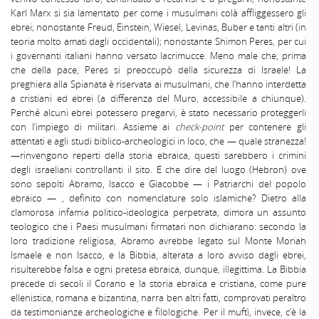
Karl Marx si sia lamentato per come i musulmani colà affliggessero gli
ebrei; nonostante Freud, Einstein, Wiesel, Levinas, Buber e tanti altri (in
teoria molto amati dagli occidentali); nonostante Shimon Peres, per cui
i governanti italiani hanno versato lacrimucce. Meno male che, prima
che della pace, Peres si preoccupò della sicurezza di Israele! La
preghiera alla Spianata è riservata ai musulmani, che l’hanno interdetta
a cristiani ed ebrei (a differenza del Muro, accessibile a chiunque).
Perché alcuni ebrei potessero pregarvi, è stato necessario proteggerli
con l’impiego di militari. Assieme ai
check-point
per contenere gli
attentati e agli studi biblico-archeologici in loco, che — quale stranezza!
—rinvengono reperti della storia ebraica, questi sarebbero i crimini
degli israeliani controllanti il sito. E che dire del luogo (Hebron) ove
sono sepolti Abramo, Isacco e Giacobbe — i Patriarchi del popolo
ebraico — , definito con nomenclature solo islamiche? Dietro alla
clamorosa infamia politico-ideologica perpetrata, dimora un assunto
teologico che i Paesi musulmani firmatari non dichiarano: secondo la
loro tradizione religiosa, Abramo avrebbe legato sul Monte Moriah
Ismaele e non Isacco, e la Bibbia, alterata a loro avviso dagli ebrei,
risulterebbe falsa e ogni pretesa ebraica, dunque, illegittima. La Bibbia
precede di secoli il Corano e la storia ebraica e cristiana, come pure
ellenistica, romana e bizantina, narra ben altri fatti, comprovati peraltro
da testimonianze archeologiche e filologiche. Per il muftì, invece, c’è la