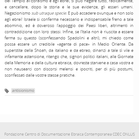
del Tempio all’Ebraismo e agli ebrei, si può negare tutto, radicalmente,
e cancellare, dopo la storia e le sue evidenze, gli esseri umani.
Negazionismo
sub utraque specie
. E può accadere ovunque e non solo
agli ebrei! Israele si conferma necessario e indispensabile freno a tale
abominio, ed è doveroso l’appoggio dei Paesi liberi, altrimenti in
contraddizione con loro stessi. Infine, se l’Italia non è riuscita a essere
ferma su questo (sconfessando Spadolini e altri), mi chiedo come
possa essere un credibile «agente di pace» in Medio Oriente. Da
superstite della Shoah, da italiano e da ebreo, dinanzi a tale sì vile e
infamante astensione, ritengo che, signori politici italiani, alle Giornate
della Memoria e della cultura ebraica, dovreste starvene a casa vostra e
non nausearci con discorsi melensi e ipocriti, per di più postumi,
sconfessati dalle vostre stesse pratiche.
antisionismo
Fondazione Centro di Documentazione Ebraica Contemporanea CDEC ONLUS