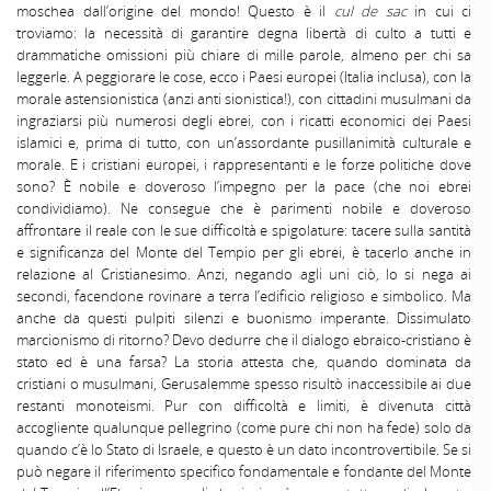
moschea dall’origine del mondo! Questo è il
cul de sac
in cui ci
troviamo: la necessità di garantire degna libertà di culto a tutti e
drammatiche omissioni più chiare di mille parole, almeno per chi sa
leggerle. A peggiorare le cose, ecco i Paesi europei (Italia inclusa), con la
morale astensionistica (anzi anti sionistica!), con cittadini musulmani da
ingraziarsi più numerosi degli ebrei, con i ricatti economici dei Paesi
islamici e, prima di tutto, con un’assordante pusillanimità culturale e
morale. E i cristiani europei, i rappresentanti e le forze politiche dove
sono? È nobile e doveroso l’impegno per la pace (che noi ebrei
condividiamo). Ne consegue che è parimenti nobile e doveroso
affrontare il reale con le sue difficoltà e spigolature: tacere sulla santità
e significanza del Monte del Tempio per gli ebrei, è tacerlo anche in
relazione al Cristianesimo. Anzi, negando agli uni ciò, lo si nega ai
secondi, facendone rovinare a terra l’edificio religioso e simbolico. Ma
anche da questi pulpiti silenzi e buonismo imperante. Dissimulato
marcionismo di ritorno? Devo dedurre che il dialogo ebraico-cristiano è
stato ed è una farsa? La storia attesta che, quando dominata da
cristiani o musulmani, Gerusalemme spesso risultò inaccessibile ai due
restanti monoteismi. Pur con difficoltà e limiti, è divenuta città
accogliente qualunque pellegrino (come pure chi non ha fede) solo da
quando c’è lo Stato di Israele, e questo è un dato incontrovertibile. Se si
può negare il riferimento specifico fondamentale e fondante del Monte