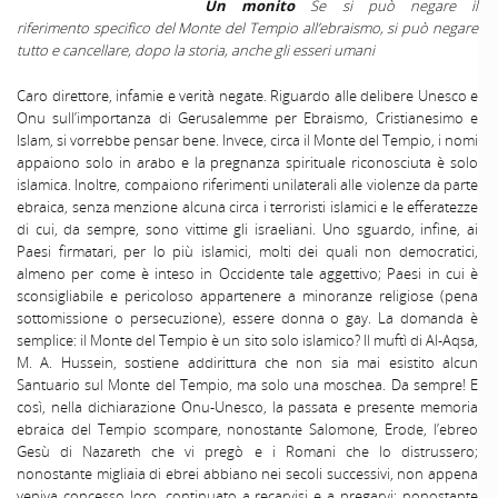
Un monito
Se si può negare il
riferimento specifico del Monte del Tempio all’ebraismo, si può negare
tutto e cancellare, dopo la storia, anche gli esseri umani
Caro direttore, infamie e verità negate. Riguardo alle delibere Unesco e
Onu sull’importanza di Gerusalemme per Ebraismo, Cristianesimo e
Islam, si vorrebbe pensar bene. Invece, circa il Monte del Tempio, i nomi
appaiono solo in arabo e la pregnanza spirituale riconosciuta è solo
islamica. Inoltre, compaiono riferimenti unilaterali alle violenze da parte
ebraica, senza menzione alcuna circa i terroristi islamici e le efferatezze
di cui, da sempre, sono vittime gli israeliani. Uno sguardo, infine, ai
Paesi firmatari, per lo più islamici, molti dei quali non democratici,
almeno per come è inteso in Occidente tale aggettivo; Paesi in cui è
sconsigliabile e pericoloso appartenere a minoranze religiose (pena
sottomissione o persecuzione), essere donna o gay. La domanda è
semplice: il Monte del Tempio è un sito solo islamico? Il muftì di Al-Aqsa,
M. A. Hussein, sostiene addirittura che non sia mai esistito alcun
Santuario sul Monte del Tempio, ma solo una moschea. Da sempre! E
così, nella dichiarazione Onu-Unesco, la passata e presente memoria
ebraica del Tempio scompare, nonostante Salomone, Erode, l’ebreo
Gesù di Nazareth che vi pregò e i Romani che lo distrussero;
nonostante migliaia di ebrei abbiano nei secoli successivi, non appena
veniva concesso loro, continuato a recarvisi e a pregarvi; nonostante