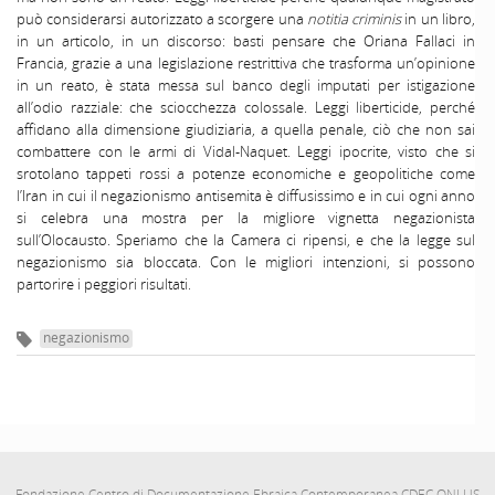
può considerarsi autorizzato a scorgere una
notitia criminis
in un libro,
in un articolo, in un discorso: basti pensare che Oriana Fallaci in
Francia, grazie a una legislazione restrittiva che trasforma un’opinione
in un reato, è stata messa sul banco degli imputati per istigazione
all’odio razziale: che sciocchezza colossale. Leggi liberticide, perché
affidano alla dimensione giudiziaria, a quella penale, ciò che non sai
combattere con le armi di Vidal-Naquet. Leggi ipocrite, visto che si
srotolano tappeti rossi a potenze economiche e geopolitiche come
l’Iran in cui il negazionismo antisemita è diffusissimo e in cui ogni anno
si celebra una mostra per la migliore vignetta negazionista
sull’Olocausto. Speriamo che la Camera ci ripensi, e che la legge sul
negazionismo sia bloccata. Con le migliori intenzioni, si possono
partorire i peggiori risultati.
negazionismo
Fondazione Centro di Documentazione Ebraica Contemporanea CDEC ONLUS