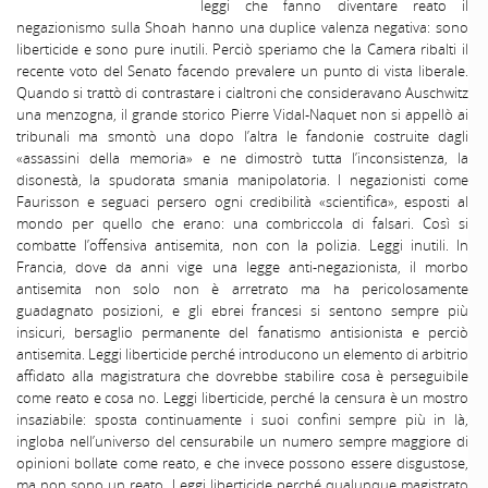
leggi che fanno diventare reato il
negazionismo sulla Shoah hanno una duplice valenza negativa: sono
liberticide e sono pure inutili. Perciò speriamo che la Camera ribalti il
recente voto del Senato facendo prevalere un punto di vista liberale.
Quando si trattò di contrastare i cialtroni che consideravano Auschwitz
una menzogna, il grande storico Pierre Vidal-Naquet non si appellò ai
tribunali ma smontò una dopo l’altra le fandonie costruite dagli
«assassini della memoria» e ne dimostrò tutta l’inconsistenza, la
disonestà, la spudorata smania manipolatoria. I negazionisti come
Faurisson e seguaci persero ogni credibilità «scientifica», esposti al
mondo per quello che erano: una combriccola di falsari. Così si
combatte l’offensiva antisemita, non con la polizia. Leggi inutili. In
Francia, dove da anni vige una legge anti-negazionista, il morbo
antisemita non solo non è arretrato ma ha pericolosamente
guadagnato posizioni, e gli ebrei francesi si sentono sempre più
insicuri, bersaglio permanente del fanatismo antisionista e perciò
antisemita. Leggi liberticide perché introducono un elemento di arbitrio
affidato alla magistratura che dovrebbe stabilire cosa è perseguibile
come reato e cosa no. Leggi liberticide, perché la censura è un mostro
insaziabile: sposta continuamente i suoi confini sempre più in là,
ingloba nell’universo del censurabile un numero sempre maggiore di
opinioni bollate come reato, e che invece possono essere disgustose,
ma non sono un reato. Leggi liberticide perché qualunque magistrato