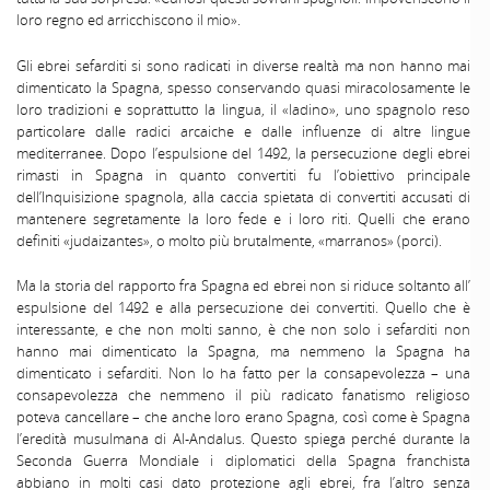
loro regno ed arricchiscono il mio».
Gli ebrei sefarditi si sono radicati in diverse realtà ma non hanno mai
dimenticato la Spagna, spesso conservando quasi miracolosamente le
loro tradizioni e soprattutto la lingua, il «ladino», uno spagnolo reso
particolare dalle radici arcaiche e dalle influenze di altre lingue
mediterranee. Dopo l’espulsione del 1492, la persecuzione degli ebrei
rimasti in Spagna in quanto convertiti fu l’obiettivo principale
dell’Inquisizione spagnola, alla caccia spietata di convertiti accusati di
mantenere segretamente la loro fede e i loro riti. Quelli che erano
definiti «judaizantes», o molto più brutalmente, «marranos» (porci).
Ma la storia del rapporto fra Spagna ed ebrei non si riduce soltanto all’
espulsione del 1492 e alla persecuzione dei convertiti. Quello che è
interessante, e che non molti sanno, è che non solo i sefarditi non
hanno mai dimenticato la Spagna, ma nemmeno la Spagna ha
dimenticato i sefarditi. Non lo ha fatto per la consapevolezza – una
consapevolezza che nemmeno il più radicato fanatismo religioso
poteva cancellare – che anche loro erano Spagna, così come è Spagna
l’eredità musulmana di Al-Andalus. Questo spiega perché durante la
Seconda Guerra Mondiale i diplomatici della Spagna franchista
abbiano in molti casi dato protezione agli ebrei, fra l’altro senza