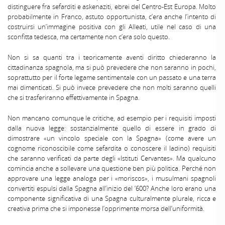
distinguere fra sefarditi e askenaziti, ebrei del Centro-Est Europa. Molto
probabilmente in Franco, astuto opportunista, c’era anche l’intento di
costruirsi un’immagine positiva con gli Alleati, utile nel caso di una
sconfitta tedesca, ma certamente non c’era solo questo.
Non si sa quanti tra i teoricamente aventi diritto chiederanno la
cittadinanza spagnola, ma si può prevedere che non saranno in pochi,
soprattutto per il forte legame sentimentale con un passato e una terra
mai dimenticati. Si può invece prevedere che non molti saranno quelli
che si trasferiranno effettivamente in Spagna.
Non mancano comunque le critiche, ad esempio per i requisiti imposti
dalla nuova legge: sostanzialmente quello di essere in grado di
dimostrare «un vincolo speciale con la Spagna» (come avere un
cognome riconoscibile come sefardita o conoscere il ladino) requisiti
che saranno verificati da parte degli «Istituti Cervantes». Ma qualcuno
comincia anche a sollevare una questione ben più politica. Perché non
approvare una legge analoga per i «moriscos», i musulmani spagnoli
convertiti espulsi dalla Spagna all’inizio del ’600? Anche loro erano una
componente significativa di una Spagna culturalmente plurale, ricca e
creativa prima che si imponesse l’opprimente morsa dell’uniformità.