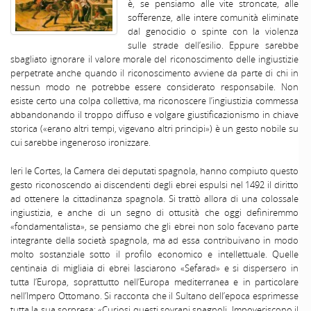
è, se pensiamo alle vite stroncate, alle
sofferenze, alle intere comunità eliminate
dal genocidio o spinte con la violenza
sulle strade dell’esilio. Eppure sarebbe
sbagliato ignorare il valore morale del riconoscimento delle ingiustizie
perpetrate anche quando il riconoscimento avviene da parte di chi in
nessun modo ne potrebbe essere considerato responsabile. Non
esiste certo una colpa collettiva, ma riconoscere l’ingiustizia commessa
abbandonando il troppo diffuso e volgare giustificazionismo in chiave
storica («erano altri tempi, vigevano altri principi») è un gesto nobile su
cui sarebbe ingeneroso ironizzare.
Ieri le Cortes, la Camera dei deputati spagnola, hanno compiuto questo
gesto riconoscendo ai discendenti degli ebrei espulsi nel 1492 il diritto
ad ottenere la cittadinanza spagnola. Si trattò allora di una colossale
ingiustizia, e anche di un segno di ottusità che oggi definiremmo
«fondamentalista», se pensiamo che gli ebrei non solo facevano parte
integrante della società spagnola, ma ad essa contribuivano in modo
molto sostanziale sotto il profilo economico e intellettuale. Quelle
centinaia di migliaia di ebrei lasciarono «Sefarad» e si dispersero in
tutta l’Europa, soprattutto nell’Europa mediterranea e in particolare
nell’Impero Ottomano. Si racconta che il Sultano dell’epoca esprimesse
tutta la sua sorpresa: «Curiosi questi sovrani spagnoli. Impoveriscono il