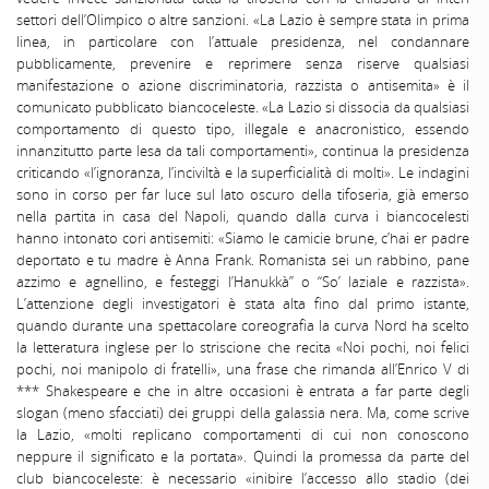
settori dell’Olimpico o altre sanzioni. «La Lazio è sempre stata in prima
linea, in particolare con l’attuale presidenza, nel condannare
pubblicamente, prevenire e reprimere senza riserve qualsiasi
manifestazione o azione discriminatoria, razzista o antisemita» è il
comunicato pubblicato biancoceleste. «La Lazio si dissocia da qualsiasi
comportamento di questo tipo, illegale e anacronistico, essendo
innanzitutto parte lesa da tali comportamenti», continua la presidenza
criticando «l’ignoranza, l’inciviltà e la superficialità di molti». Le indagini
sono in corso per far luce sul lato oscuro della tifoseria, già emerso
nella partita in casa del Napoli, quando dalla curva i biancocelesti
hanno intonato cori antisemiti: «Siamo le camicie brune, c’hai er padre
deportato e tu madre è Anna Frank. Romanista sei un rabbino, pane
azzimo e agnellino, e festeggi l’Hanukkà” o “So’ laziale e razzista».
L’attenzione degli investigatori è stata alta fino dal primo istante,
quando durante una spettacolare coreografia la curva Nord ha scelto
la letteratura inglese per lo striscione che recita «Noi pochi, noi felici
pochi, noi manipolo di fratelli», una frase che rimanda all’Enrico V di
*** Shakespeare e che in altre occasioni è entrata a far parte degli
slogan (meno sfacciati) dei gruppi della galassia nera. Ma, come scrive
la Lazio, «molti replicano comportamenti di cui non conoscono
neppure il significato e la portata». Quindi la promessa da parte del
club biancoceleste: è necessario «inibire l’accesso allo stadio (dei