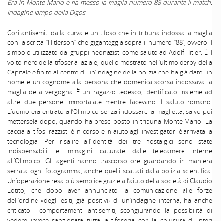
Era in Monte Mario e ha messo la maglia numero 88 durante il match.
Indagine lampo della Digos
Cori antisemiti dalla curva e un tifoso che in tribuna indossa la maglia
con la scritta “Hitlerson” che giganteggia sopra il numero “88”, ovvero il
simbolo utilizzato dai gruppi neonazisti come saluto ad Adolf Hitler. È il
volto nero della tifoseria laziale, quello mostrato nell’ultimo derby della
Capitale e finito al centro di un’indagine della polizia che ha già dato un
nome e un cognome alla persona che domenica scorsa indossava la
maglia della vergogna. È un ragazzo tedesco, identificato insieme ad
altre due persone immortalate mentre facevano il saluto romano.
L’uomo era entrato all’Olimpico senza indossare la maglietta, salvo poi
mettersela dopo, quando ha preso posto in tribuna Monte Mario. La
caccia ai tifosi razzisti è in corso e in aiuto agli investigatori è arrivata la
tecnologia. Per risalire all’identità dei tre nostalgici sono state
indispensabili le immagini catturate dalle telecamere interne
all’Olimpico. Gli agenti hanno trascorso ore guardando in maniera
serrata ogni fotogramma, anche quelli scattati dalla polizia scientifica.
Un’operazione resa più semplice grazie all’aiuto della società di Claudio
Lotito, che dopo aver annunciato la comunicazione alle forze
dell’ordine «degli esiti, già positivi» di un’indagine interna, ha anche
criticato i comportamenti antisemiti, scongiurando la possibilità di
vedere invece sanzionata tutta la tifoseria con la chiusura di interi