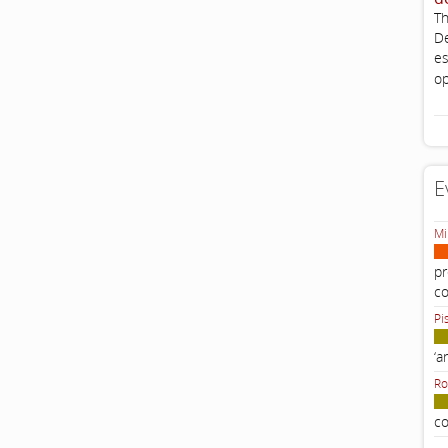
Th
De
es
op
E
Mi
pr
c
Pi
‘a
Ro
co