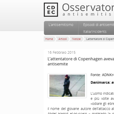
Vai al contenuto principale
Vai al contenuto secondario
L’antisemitismo
Episodi di antisemi
Menu principale
Italia/Incidents
Home
Articoli
Notizie
Lattentatore di Copen
16 Febbraio 2015
L’attentatore di Copenhagen aveva
antisemite
Fonte:
ADNKr
Danimarca: at
L’uomo indicat
e più volte a
«odiare gli eb
il nome del giovane autore dell’attacco 
Abdel Hamid el-Hussein – malgrado la po