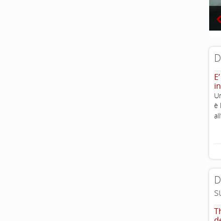
D
E’
in
Un
è 
al
D
s
T
d