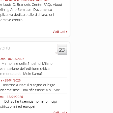
e Louis D. Brandeis Center FAQs About
Working definition of antise
fining Anti-Semitism Documento
di questo documento e di off
plicativo dedicato alle dichiarazioni
pratica all'identificazione d'inc
...
raccolta
erative contro
Vedi tutti
venti
lano - 04/05/2026
Roma - 16/03/2026
Memoriale della Shoah di Milano,
Roma, webinar “Il DDL ant
esentazione dell’edizione critica
e ombre
ommentata del Mein Kampf
Fondazione Castagneto Banca 1910
Livorno - 04/03/2026
sa - 28/04/2026
Livorno, conferenza sull’a
Dibattito a Pisa: Il disegno di legge
con Gadi Luzzatto Voghera, di
ntisemitismo’. Una riflessione a più voci
Fondazione CDEC
ma - 13/04/2026
Roma, Via della Dogana Vecchia 2
Il Ddl sull’antisemitismo nei principi
Giustiniani, Sala Zuccari - 03/03/
stituzionali ed europei
Roma, Senato, presentazi
Vedi tutti