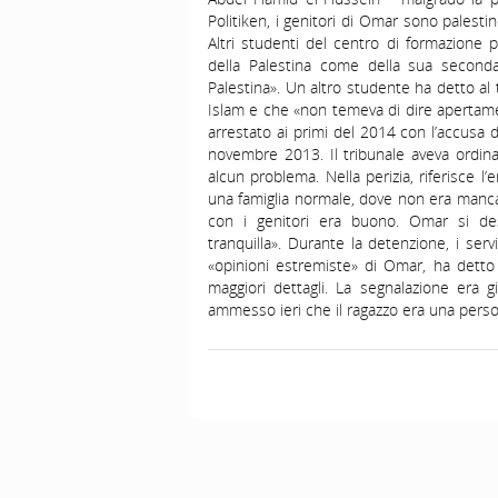
Politiken, i genitori di Omar sono palest
Altri studenti del centro di formazione 
della Palestina come della sua second
Palestina». Un altro studente ha detto al
Islam e che «non temeva di dire apertame
arrestato ai primi del 2014 con l’accusa 
novembre 2013. Il tribunale aveva ordina
alcun problema. Nella perizia, riferisce l
una famiglia normale, dove non era mancato
con i genitori era buono. Omar si des
tranquilla». Durante la detenzione, i ser
«opinioni estremiste» di Omar, ha detto 
maggiori dettagli. La segnalazione era g
ammesso ieri che il ragazzo era una perso