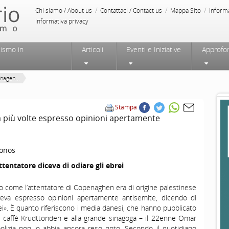
/
/
/
Chi siamo / About us
Contattaci / Contact us
Mappa Sito
Inform
Informativa privacy
tismo in
Articoli
Eventi e Iniziative
Approfo
hagen...
Stampa
 più volte espresso opinioni apertamente
onos
tentatore diceva di odiare gli ebrei
o come l’attentatore di Copenaghen era di origine palestinese
veva espresso opinioni apertamente antisemite, dicendo di
rei». È quanto riferiscono i media danesi, che hanno pubblicato
al caffé Krudttonden e alla grande sinagoga – il 22enne Omar
lizia non lo abbia ancora reso noto. Secondo il quotidiano