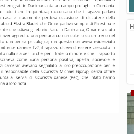
inesi emigrati in Danimarca da un campo profughi in Giordania.
per adulti che frequentava, raccontano che il ragazzo parlava
a casa e «raramente perdeva occasione di discutere della
 tabloid Ekstra Bladet che Omar parlava sempre di Palestina e
H
nte che odiava gli ebrei». Nato in Danimarca, Omar era stato
di aver aggredito una persona con un coltello su un treno nel
to una perizia psicologica, ma questa non aveva evidenziato
’emittente danese Tv2, il ragazzo diceva di essere cresciuto in
 nulla sia per lui che per il fratello minore e che il rapporto
criveva come «una persona positiva, aperta, socievole e
vizi carcerari avevano segnalato la loro preoccupazione per le
il responsabile della sicurezza Michael Gjorup, senza offrire
iunta ai servizi di sicurezza danese (Pet), che infatti hanno
na a loro nota.