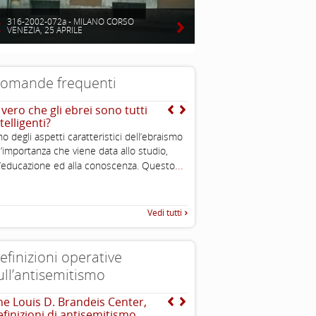
316-2002-072a - MILANO CORSO
VENEZIA, 25 APRILE
omande frequenti
 vero che gli ebrei sono tutti
Si sente spesso dire che 
telligenti?
sono molto potenti ed in
puoi spiegarmi perché?
o degli aspetti caratteristici dell’ebraismo
...
l’importanza che viene data allo studio,
...
l’educazione ed alla conoscenza. Questo
Vedi tutti
efinizioni operative
ull’antisemitismo
he Louis D. Brandeis Center,
EUMC , definizione opera
efinizioni di antisemitismo
antisemitismo