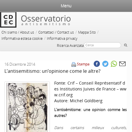
Menu
/
/
/
Chi siamo / About us
Contattaci / Contact us
Mappa Sito
/
Informativa estesa cookie
Informativa privacy
Ricerca Avanzata
16 Dicembre 2014
Stampa
L’antisemitismo: un’opinione come le altre?
Fonte:
Crif – Conseil Représentatif d
es Institutions Juives de France – ww
w.crif.org
Autore:
Michel Goldberg
L’antisémitisme: une opinion comme les
autres?
Dans certains milieux culturels,