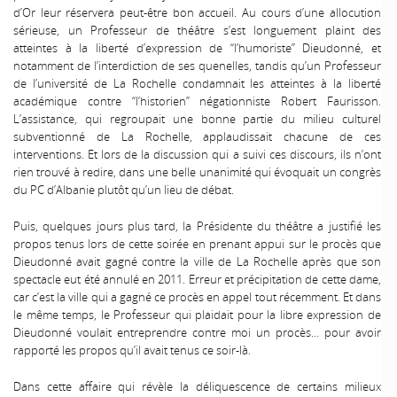
d’Or leur réservera peut-être bon accueil. Au cours d’une allocution
sérieuse, un Professeur de théâtre s’est longuement plaint des
atteintes à la liberté d’expression de “l’humoriste” Dieudonné, et
notamment de l’interdiction de ses quenelles, tandis qu’un Professeur
de l’université de La Rochelle condamnait les atteintes à la liberté
académique contre “l’historien” négationniste Robert Faurisson.
L’assistance, qui regroupait une bonne partie du milieu culturel
subventionné de La Rochelle, applaudissait chacune de ces
interventions. Et lors de la discussion qui a suivi ces discours, ils n’ont
rien trouvé à redire, dans une belle unanimité qui évoquait un congrès
du PC d’Albanie plutôt qu’un lieu de débat.
Puis, quelques jours plus tard, la Présidente du théâtre a justifié les
propos tenus lors de cette soirée en prenant appui sur le procès que
Dieudonné avait gagné contre la ville de La Rochelle après que son
spectacle eut été annulé en 2011. Erreur et précipitation de cette dame,
car c’est la ville qui a gagné ce procès en appel tout récemment. Et dans
le même temps, le Professeur qui plaidait pour la libre expression de
Dieudonné voulait entreprendre contre moi un procès… pour avoir
rapporté les propos qu’il avait tenus ce soir-là.
Dans cette affaire qui révèle la déliquescence de certains milieux