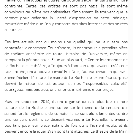
contrainte. Certes, ces artistes ne sont pas nazis. Ils sont même
convaincus de n’être pas antisémites. Simplement, ils trouvent que le
combat pour défendre la liberté d’expression de cette idéologie
meurtrière mérite que l’on y consacre des sites Internet et des soirées
culturelles.
Ces intellectuels ont au moins une qualité qui ne leur sera pas
contestée : la constance. Tout d’abord, ils ont produit la première pièce
de théâtre antisémite de toute l’histoire de l’université, même en
comptant la période nazie. Et un an plus tard, le Centre Intermondes de
La Rochelle et le théâtre, « Toujours à l’horizon », qui avaient créé cette
catastrophe, ont à nouveau invité Eric Noël, l’auteur canadien qui avait
animé l’atelier d’écriture. Le maire de La Rochelle a exprimé sa surprise
devant le retour de cet auteur, et nos “responsables culturels”,
courageux, mais pas trop, ont renoncé in extremis à leur projet.
Puis, en septembre 2014, ils ont organisé dans le plus beau centre
culturel de La Rochelle une soirée sur le thème de la censure qui
sentait fort le règlement de compte. Ils se sont alors lamentés contre
une censure dont ils se disaient victimes à La Rochelle. Ils avaient
pourtant joué leur pièce autant de fois qu’ils l’avaient voulu, et ils
peuvent encore la jouer s’ils y sont tant attachés. Le théâtre de la Main