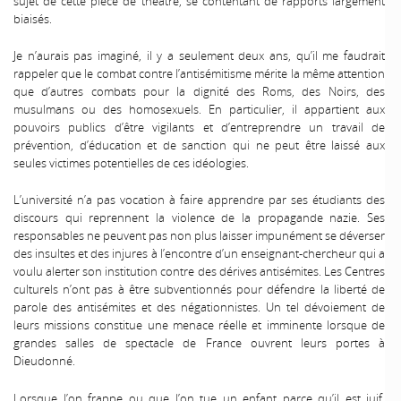
sujet de cette pièce de théâtre, se contentant de rapports largement
biaisés.
Je n’aurais pas imaginé, il y a seulement deux ans, qu’il me faudrait
rappeler que le combat contre l’antisémitisme mérite la même attention
que d’autres combats pour la dignité des Roms, des Noirs, des
musulmans ou des homosexuels. En particulier, il appartient aux
pouvoirs publics d’être vigilants et d’entreprendre un travail de
prévention, d’éducation et de sanction qui ne peut être laissé aux
seules victimes potentielles de ces idéologies.
L’université n’a pas vocation à faire apprendre par ses étudiants des
discours qui reprennent la violence de la propagande nazie. Ses
responsables ne peuvent pas non plus laisser impunément se déverser
des insultes et des injures à l’encontre d’un enseignant-chercheur qui a
voulu alerter son institution contre des dérives antisémites. Les Centres
culturels n’ont pas à être subventionnés pour défendre la liberté de
parole des antisémites et des négationnistes. Un tel dévoiement de
leurs missions constitue une menace réelle et imminente lorsque de
grandes salles de spectacle de France ouvrent leurs portes à
Dieudonné.
Lorsque l’on frappe ou que l’on tue un enfant parce qu’il est juif,