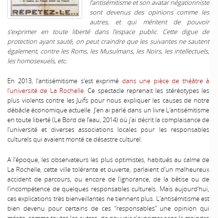
l’antisémitisme et son avatar négationniste
sont devenus des opinions comme les
autres, et qui méritent de pouvoir
s’exprimer en toute liberté dans l’espace public. Cette digue de
protection ayant sauté, on peut craindre que les suivantes ne sautent
également, contre les Roms, les Musulmans, les Noirs, les intellectuels,
les homosexuels, etc.
En 2013, l’antisémitisme s’est exprimé
dans une pièce de théâtre à
l’université de La Rochelle.
Ce spectacle reprenait les stéréotypes les
plus violents contre les Juifs pour nous expliquer les causes de notre
débâcle économique actuelle. J’en ai parlé dans un livre L’antisémitisme
en toute liberté (Le Bord de l’eau, 2014) où j’ai décrit la complaisance de
l’université et diverses associations locales pour les responsables
culturels qui avaient monté ce désastre culturel.
A l’époque, les observateurs les plus optimistes, habitués au calme de
La Rochelle, cette ville tolérante et ouverte, parlaient d’un malheureux
accident de parcours, ou encore de l’ignorance, de la bêtise ou de
l’incompétence de quelques responsables culturels. Mais aujourd’hui,
ces explications très bienveillantes ne tiennent plus. L’antisémitisme est
bien devenu pour certains de ces “responsables” une opinion qui
mérite, comme toutes les autres, de pouvoir s’exprimer sans la moindre