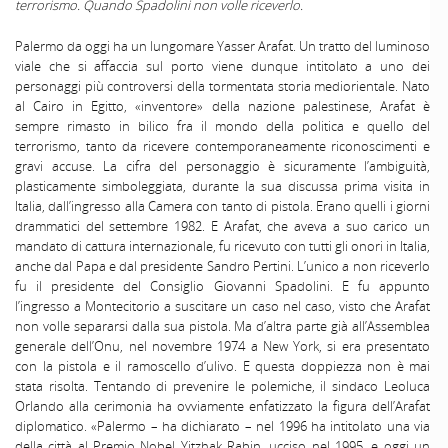
terrorismo. Quando Spadolini non volle riceverlo.
Palermo da oggi ha un lungomare Yasser Arafat. Un tratto del luminoso
viale che si affaccia sul porto viene dunque intitolato a uno dei
personaggi più controversi della tormentata storia mediorientale. Nato
al Cairo in Egitto, «inventore» della nazione palestinese, Arafat è
sempre rimasto in bilico fra il mondo della politica e quello del
terrorismo, tanto da ricevere contemporaneamente riconoscimenti e
gravi accuse. La cifra del personaggio è sicuramente l’ambiguità,
plasticamente simboleggiata, durante la sua discussa prima visita in
Italia, dall’ingresso alla Camera con tanto di pistola. Erano quelli i giorni
drammatici del settembre 1982. E Arafat, che aveva a suo carico un
mandato di cattura internazionale, fu ricevuto con tutti gli onori in Italia,
anche dal Papa e dal presidente Sandro Pertini. L’unico a non riceverlo
fu il presidente del Consiglio Giovanni Spadolini. E fu appunto
l’ingresso a Montecitorio a suscitare un caso nel caso, visto che Arafat
non volle separarsi dalla sua pistola. Ma d’altra parte già all’Assemblea
generale dell’Onu, nel novembre 1974 a New York, si era presentato
con la pistola e il ramoscello d’ulivo. E questa doppiezza non è mai
stata risolta. Tentando di prevenire le polemiche, il sindaco Leoluca
Orlando alla cerimonia ha ovviamente enfatizzato la figura dell’Arafat
diplomatico. «Palermo – ha dichiarato – nel 1996 ha intitolato una via
della città al Premio Nobel Yitzhak Rabin, ucciso nel 1995, e oggi un