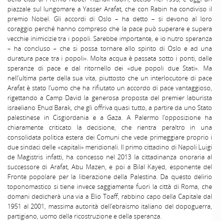
piazzale sul lungomare a Yasser Arafat, che con Rabin ha condiviso il
premio Nobel. Gli accordi di Oslo – ha detto – si devono al loro
coraggio perché hanno compreso che la pace può superare e supera
vecchie inimicizie tra i popoli. Sarebbe importante, e io nutro speranza
– ha concluso – che si possa tornare allo spirito di Oslo e ad una
duratura pace tra i popoli». Molta acqua è passata sotto i ponti, dalle
speranze di pace e dal ritornello dei «due popoli due Stati». Ma
nell’ultima parte della sua vita, piuttosto che un interlocutore di pace
Arafat è stato l’uomo che ha rifiutato un accordo di pace vantaggioso,
rigettando a Camp David la generosa proposta del premier laburista
israeliano Ehud Barak, che gli offriva quasi tutto, a partire da uno Stato
palestinese in Cisgiordania e a Gaza. A Palermo l’opposizione ha
chiaramente criticato la decisione, che rientra peraltro in una
consolidata politica estera dei Comuni che vede primeggiare proprio i
due sindaci delle «capitali» meridionali. Il primo cittadino di Napoli Luigi
de Magistris infatti, ha concesso nel 2013 la cittadinanza onoraria al
successore di Arafat, Abu Mazen, e poi a Bilal Kayed, esponente del
Fronte popolare per la liberazione della Palestina. Da questo delirio
toponomastico si tiene invece saggiamente fuori la città di Roma, che
domani dedicherà una via a Elio Toaff, rabbino capo della Capitale dal
1951 al 2001, massima autorità dell’ebraismo italiano del dopoguerra,
partigiano, uomo della ricostruzione e della speranza.