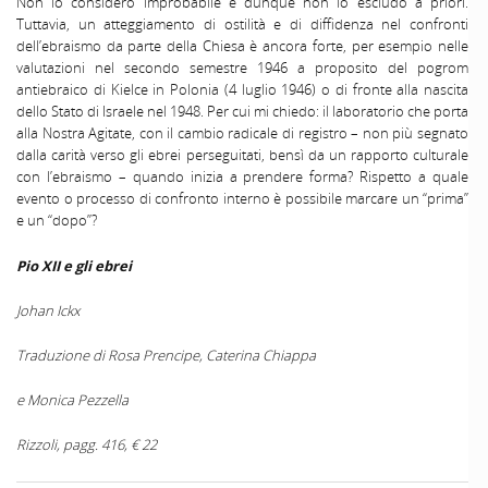
Non lo considero improbabile e dunque non lo escludo a priori.
Tuttavia, un atteggiamento di ostilità e di diffidenza nel confronti
dell’ebraismo da parte della Chiesa è ancora forte, per esempio nelle
valutazioni nel secondo semestre 1946 a proposito del pogrom
antiebraico di Kielce in Polonia (4 luglio 1946) o di fronte alla nascita
dello Stato di Israele nel 1948. Per cui mi chiedo: il laboratorio che porta
alla Nostra Agitate, con il cambio radicale di registro – non più segnato
dalla carità verso gli ebrei perseguitati, bensì da un rapporto culturale
con l’ebraismo – quando inizia a prendere forma? Rispetto a quale
evento o processo di confronto interno è possibile marcare un “prima”
e un “dopo”?
Pio XII e gli ebrei
Johan Ickx
Traduzione di Rosa Prencipe, Caterina Chiappa
e Monica Pezzella
Rizzoli, pagg. 416, € 22