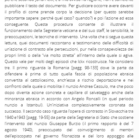
pubblicare il testo del documento. Per giudicare occorre avere davanti
il profilo di come prende corpo la decisione (per questo sarebbe
importante sapere: perché quel caso? quando?) e poi l’azione ad essa
conseguente. Questa procedura consente di illustrare il
funzionamento della Segreteria vaticana e del suo staff, le sensibilità, le
preoccupazioni, le tecniche di intervento. Una volta che si segua questa
lettura, quei documenti raccontano e testimoniano delle difficoltà di
un’azione di contrasto alle persecuzioni, pur nella consapevolezza dei
propri limiti o della “via molto stretta” all’interno della quale si agiva.
Questo vale per molti degli episodi che Ickx ricostruisce. Ne considero
tre. Il primo riguarda la Romania [pagg. 98-133] dove la parte da
difendere è prima di tutto quella fascia di popolazione ebraica
convertita al cattolicesimo, anch’essa a rischio deportazione e nei
confronti della quale si mobilita il nunzio Andrea Cassulo, ma che poco
dopo diventa azione concreta e capillare dl salvataggio anche della
minoranza ebraica in accordo con Angelo Roncalli (in quel periodo
nunzio a Istanbul). Un’iniziativa complessivamente coronata da
successo. Il secondo caso riguarda l’opera di contrasto in Slovacchia tra
1940 e1943 [pagg. 19-55] da parte della Segreteria di Stato che sostiene
l’intervento del nunzio Giuseppe Burzio (il primo rapporto è del 7
agosto 1940), preoccupato del coinvolgimento di membri
dell’episcopato nel governo filonazista e del loro appoggio alle