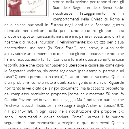
storico della sezione per rapporti con gli
Stati della Segreteria della Santa Sede,
ricostruisce l’atteggiamento e i
comportamenti della Chiesa dl Roma e
delle chiese nazionali in Europa negli anni della Seconda guerra
mondiale nei confronti della persecuzione contro gli ebrei. Ickx
propone risposte interessanti, ma che a mio parere necessitano di altre
ricerche o di nuove incursioni. Preliminarmente: Ickx utilizza per la sua
ricostruzione una serie (la “Serie Ebrei”), che, scrive, è «una serie
archivistica e un compendio di quasi tutti gli ebrei battezzati e non che
hanno ricevuto aiuti» [p. 15]. Come si è formata questa serie? Che cosa
vi confluisce e che cosa no? Saperlo aiuterebbe a capire sia come agiva
la Segreteria vaticana, sia come ragionava (per esempio: perché quel
caso? Quando prenderlo in carica?).” L’autore non lo racconta. Questo
è un problema, come è noto a qualsiasi dirigente di archivio. Riguarda
non tanto la veridicità dei singoli documenti, ma la capacità probatoria
del complesso archivistico proposto [come ha dimostrato 50 anni fa
Claudio Pavone nel breve e denso saggio Ma è poi tanto pacifico che
l’archivio rispecchi l’istituto? in «Rassegna degli Archivi di Stato»,1970,
n.1, pp.145-149]. In ogni caso, nella ricostruzione che propone Ickx
sono i documenti a dover parlare. Come? L’autore li fa parlare
seguendo le note manoscritte a margine di quei documenti. Questo
perché secondo Johan Ickx, e a mio avviso ha ragione, non è sufficiente