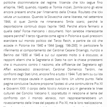
politiche discriminatorie del regime. Vicenda che Ickx segue fino
all’aprile, 1943, quando, rispetto ai 7omila iniziali, 2omila sono gli ebrei
ancora presenti anche per l’intervento della Chiesa. Risultato che lckx
valuta un successo. Quando la Slovacchia viene liberata, nel settembre
1944, di quei 2omila ne rimanevano 5mila scarsi, perché la
deportazione continuò dopo l’aprile 1943. Perché allora fermarsi a
quella data? Forse mancano i documenti. Non sarebbe interessante
sapere perché? Il terzo riguarda come agire in Polonia e quali pressioni
esercitare sul mondo politico del Terzo Reich, a partire da ciò che
accade in Polonia tra 1940 e 1944 [pagg. 196-293]. In particolare fa
riferimento al comportamento del Cardinal Cesare Orsenigo, nunzio a
Berlino dal 1930 al 1945 e sul cul operato molto si è discusso; ai
rapporti alterni che la Segreteria di Stato ha con le chiese protestanti
che si muovono contro il nazismo; alle diffidenze del Segretario agli
Affari ecclesiastici straordinari, Cardinal Domenico Tardini, nei
confronti degli Stati Uniti, ancora fino a tutto il 1944. Tutti temi su cui Ida
entra con troppa cautela in questo suo libro. Un ultimo punto. Nelle
pagine conclusive l’autore propone l’ipotesi di una continuità tra Pio XII
e Giovanni XXIII: il corpo della
Nostra Aetate
e più in generale le linee
culturali del Concilio Vaticano II, soprattutto in relazione al tema del
confronto con il mondo ebraico, non rappresenterebbero un
rovesciamento delle linee del papato di Pio XII, ma la loro realizzazione.