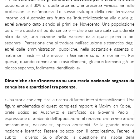
popolazione, il 30% di quella urbana. Una presenza vivacissima nelle
professioni e nell’impresa. Lo stesso sviluppo della rete ferroviaria
intorno ad Auschwitz era frutto dell’industrializzazione alla quale gli
ebrei avevano dato slancio ai primi del Novecento. Una popolazione
però — e questo è il punto centrale — che è sempre stata considerata
altro da sé, una nazione nella nazione dalla quale prima o poi
separarsi. Percezione che si traduce nell’esclusione sistematica degli
ebrei dalle amministrazioni pubbliche, nella sostanziale assenza di
matrimoni misti — che invece in Germania sono la norma —. Per
questo, quando cominciano i rastrellamenti, gli ebrei formano già un
blocco separato, facilmente identificabile».
Dinamiche che s’innestano su una storia nazionale segnata da
conquiste e spartizioni tra potenze.
«Una storia che amplifica la ricerca di fattori interni destabilizzanti. Una
figura emblematica di questi complessi rapporti è Maximilian Kolbe, il
prete ucciso ad Auschwitz e santificato da Giovanni Paolo II,
espressione di ambienti dell’opposizione al nazismo che erano anche
anticomunisti, nazionalisti, spesso antisemiti. Se la grande mistica
nazionale identifica l’essere polacco con il cattolicesimo, l’ebreo è
subito il diverso. Sullo sfondo, la questione mai risolta della