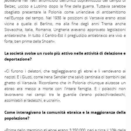
Jedwabne nel 1941 all’omicidio dell’unico sopravvissuto del campo di
Belzec, ucciso a Lublino dopo la fine della guerra. Tuttavia sarebbe
sbagliato presentare la Polonia come un’enclave di antisemitismo
nell’Europa del tempo. Nel 1938 le posizioni di Varsavia erano assai
vicine a quelle di Berlino, ma alla fine degli anni Trenta anche
Slovacchia, Italia, Romania, Ungheria avevano approvato legislazioni
antiebraiche. In tutto il Centro-Est il pregiudizio antiebraico era vivo e
forte, ben prima della Shoah».
La società svolse un ruolo più attivo nelle attività di delazione e
deportazione?
«Ci furono i delatori, che taglieggiavano gli ebrei e li vendevano ai
nazisti. E i Giusti, come Irena Sendler che salvò centinaia di bambini del
ghetto di Varsavia. Ricordiamo che in Polonia chiunque aiutasse un
ebreo era messo a morte con l’intera famiglia. E i polacchi non
lavoravano nei campi: tra le guardie c’erano polacchi-tedeschi,
assimilabili ai tedeschi, e ucraini».
Come interagivano la comunità ebraica e la maggioranza della
popolazione?
«Prima dello sterminio gli ebrei erano 3.350.000, pari a circa il 10% della