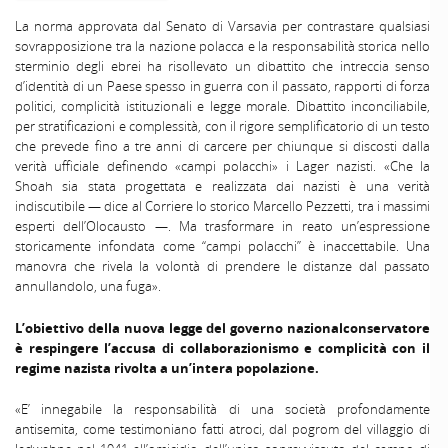
La norma approvata dal Senato di Varsavia per contrastare qualsiasi
sovrapposizione tra la nazione polacca e la responsabilità storica nello
sterminio degli ebrei ha risollevato un dibattito che intreccia senso
d’identità di un Paese spesso in guerra con il passato, rapporti di forza
politici, complicità istituzionali e legge morale. Dibattito inconciliabile,
per stratificazioni e complessità, con il rigore semplificatorio di un testo
che prevede fino a tre anni di carcere per chiunque si discosti dalla
verità ufficiale definendo «campi polacchi» i Lager nazisti. «Che la
Shoah sia stata progettata e realizzata dai nazisti è una verità
indiscutibile — dice al Corriere lo storico Marcello Pezzetti, tra i massimi
esperti dell’Olocausto —. Ma trasformare in reato un’espressione
storicamente infondata come “campi polacchi” è inaccettabile. Una
manovra che rivela la volontà di prendere le distanze dal passato
annullandolo, una fuga».
L’obiettivo della nuova legge del governo nazionalconservatore
è respingere l’accusa di collaborazionismo e complicità con il
regime nazista rivolta a un’intera popolazione.
«E’ innegabile la responsabilità di una società profondamente
antisemita, come testimoniano fatti atroci, dal pogrom del villaggio di