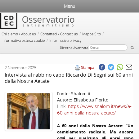
Menu
/
/
/
Chi siamo / About us
Contattaci / Contact us
Mappa Sito
/
Informativa estesa cookie
Informativa privacy
Ricerca Avanzata
2 Novembre 2025
Stampa
Intervista al rabbino capo Riccardo Di Segni sui 60 anni
dalla Nostra Aetate
Fonte:
Shalom.it
Autore:
Elisabetta Fiorito
Link:
https://www.shalom.it/news/a-
60-anni-dalla-nostra-aetate/
A 60 anni dalla Nostra
Aetate
: “Un
cambiamento radicale. Ma ancora
oggi per qualcuno gli ebrei sono