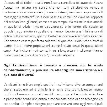
L’accusa di deicidio in realtà non è stata cancellata del tutto da Nostra
Aetate, ma limitata, nel senso che non tutti gli ebrei del tempo e
tantomeno i loro discendenti, come noi stessi, ne siamo responsabili. Il
messaggio è stato diffuso e non pesa più come una clava nei rapporti
dei cristiani con gli ebrei, come era un tempo. Ma resiste in due ambiti:
in quello di cristiani molto tradizionalisti e in fondo alle coscienze
popolari, soprattutto in quelle che hanno ricevuto una infarinatura di
antica cultura cristiana, quanto basta per non avere simpatici gli ebrei.
Che devono essere per forza colpevoli di qualche “-cidio”, che si tratti di
bambini o di intere popolazioni, come è stato detto in questi ultimi
tempi. Per inciso si noti come, in parallelo, alcuni intellettuali hanno
parlato anche di un altro “-cidio”, il suicidio ebraico.
Oggi l’antisemitismo è tornato a crescere con lo scudo
dell’
antisionismo
, si può risalire all’antigiudaismo cristiano o è
qualcosa di diverso?
L’antisemitismo è un ampio spettro in cui vi sono diverse componenti
che si associano ed è difficile fare nette distinzioni. L’antisemitismo
nazista si basava su concetti razziali ma non avrebbe potuto attecchire
e prosperare senza una antica e consolidata base di tipo teologico ed
economico. L’ampio sostegno popolare che vediamo oggi non si può