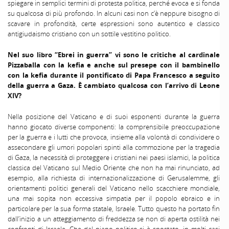
spiegare in semplici termini di protesta politica, perché evoca e si fonda
su qualcosa di più profondo. In alcuni casi non c’è neppure bisogno di
scavare in profondità, certe espressioni sono autentico e classico
antigiudaismo cristiano con un sottile vestitino politico.
Nel suo libro “Ebrei in guerra” vi sono le critiche al cardinale
Pizzaballa con la kefia e anche sul presepe con il bambinello
con la kefia durante il pontificato di Papa Francesco a seguito
della guerra a Gaza. È cambiato qualcosa con l’arrivo di Leone
XIV?
Nella posizione del Vaticano e di suoi esponenti durante la guerra
hanno giocato diverse componenti: la comprensibile preoccupazione
per la guerra e i lutti che provoca, insieme alla volontà di condividere o
assecondare gli umori popolari spinti alla commozione per la tragedia
di Gaza, la necessità di proteggere i cristiani nei paesi islamici, la politica
classica del Vaticano sul Medio Oriente che non ha mai rinunciato, ad
esempio, alla richiesta di internazionalizzazione di Gerusalemme, gli
orientamenti politici generali del Vaticano nello scacchiere mondiale,
una mai sopita non eccessiva simpatia per il popolo ebraico e in
particolare per la sua forma statale, Israele. Tutto questo ha portato fin
dall’inizio a un atteggiamento di freddezza se non di aperta ostilità nei
confronti di Israele. Che dal piano politico si è spostato, in molti casi