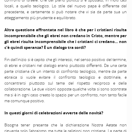
locali, a quello teologico. Lo stile del nuovo papa è differente dal
precedente, e certamente si può notare che vi sia da parte sua un
atteggiamento più prudente e equilibrato.
Altra questione affrontata nel libro è che per i cristiani risulta
incomprensibile che gli ebrei non credano in Cristo, mentre per
gli ebrei risulta incomprensibile che i cristiani ci credano… non
c’è quindi speranza? È un dialogo tra sordi?
Fin dall’inizio si è capito che gli interessi, nel senso positivo del termine,
di ebrei e cristiani nel dialogo erano piuttosto differenti. Da una certa
parte cristiana c’è un intento di confronto teologico, mentre da parte
ebraica si vuole evitare il confronto teologico e dottrinale, e
concentrarsi piuttosto sul tema del rispetto reciproco e della
collaborazione. Le due visioni opposte qualche volta si sono scontrate
ma si è in ogni caso creato lo spazio per un confronto, non tanto facile
ma comunque positivo.
In questi giorni di celebrazioni avverte delle novità?
Bisogna tener presente che la dichiarazione Nostra Aetate non
riguarda solo l’ebraismo ma tutte le religioni non cristiane. La parte di