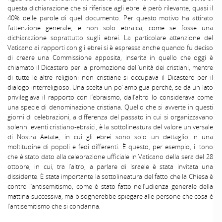
questa dichiarazione che si riferisce agli ebrei è però rilevante, quasi il
40% delle parole di quel documento. Per questo motivo ha attirato
l’attenzione generale, e non solo ebraica, come se fosse una
dichiarazione soprattutto sugli ebrei. La particolare attenzione del
Vaticano ai rapporti con gli ebrei si è espressa anche quando fu deciso
di creare una Commissione apposita, inserita in quello che oggi è
chiamato il Dicastero per la promozione dell’unità dei cristiani, mentre
di tutte le altre religioni non cristiane si occupava il Dicastero per il
dialogo interreligioso. Una scelta un po’ ambigua perché, se da un lato
privilegiava il rapporto con l’ebraismo, dall’altro lo considerava come
una specie di denominazione cristiana. Quello che si avverte in questi
giorni di celebrazioni, a differenza del passato in cui si organizzavano
solenni eventi cristiano-ebraici, è la sottolineatura del valore universale
di Nostra Aetate, in cui gli ebrei sono solo un dettaglio in una
moltitudine di popoli e fedi differenti. È questo, per esempio, il tono
che è stato dato alla celebrazione ufficiale in Vaticano della sera del 28
ottobre, in cui, tra l’altro, a parlare di Israele è stata invitata una
dissidente. È stata importante la sottolineatura del fatto che la Chiesa è
contro l’antisemitismo, come è stato fatto nell’udienza generale della
mattina successiva, ma bisognerebbe spiegare alle persone che cosa è
l’antisemitismo che si condanna.