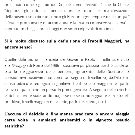
presentati come rigettati da Dio, né come maledetti”, che la Chiesa
“deplora gli odi, le persecuzioni e tutte le manifestazioni
dell’antisemitismo dirette contro gli Ebrei in ogni tempo e da chiunque”
e “vuole promuovere e raccomandare la mutua conoscenza e stima” e
soprattutto che gli ebrei di oggi non sono colpevoli di deicidio.
Si è molto discusso sulla definizione di Fratelli Maggiori, ha
ancora senso?
Quella definizione – lanciata da Giovanni Paolo II nella sua visita
alla
Sinagoga
di Roma del 1986 – suscitava perplessità perché, se da un
lato la maggioranza delle persone, ignorante delle Scritture, la
considerava positivamente come un segno di fratellanza, dall’altro, in
senso biblico e teologico, segnalava che il fratello maggiore è quello
cattivo e quello che ha perso la primogenitura. A seguito delle critiche
la definizione è stata addolcita, e se ne se sono aggiunte altre (fratelli
prediletti, fratelli maggiori nella fede, padri nella fede, ecc.).
L’accusa di deicidio è finalmente sradicata o ancora aleggia
certe volte in ambienti antisemiti o in vignette pseudo
satiriche?