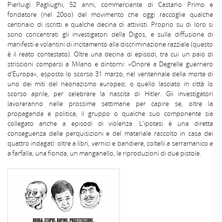
Pierluigi Pagliughi, 52 anni, commerciante di Castano Primo e
fondatore (nel 20oo) del movimento che oggi raccoglie qualche
centinaio di iscritti e qualche decina di attivisti. Proprio su di loro si
sono concentrati gli investigatori della Digos, e sulla diffusione di
manifesti e volantini di incitamento alla discriminazione razziale (questo
è il reato contestato). Oltre una decina di episodi, tra cui un paio di
striscioni comparsi a Milano e dintorni: «Onore a Degrelle guerriero
d’Europa», esposto lo scorso 31 marzo, nel ventennale della morte di
uno dei miti del neonazismo europeo; o quello lasciato in città lo
scorso aprile, per celebrare la nascita di Hitler. Gli investigatori
lavoreranno nelle prossime settimane per capire se, oltre la
propaganda e politica, il gruppo o qualche suo componente sia
collegato anche a episodi di violenza. L’ipotesi è una diretta
conseguenza delle perquisizioni e del materiale raccolto in casa dei
quattro indagati: oltre a libri, vernici e bandiere, coltelli a serramanico e
a farfalla, una fionda, un manganello, le riproduzioni di due pistole.