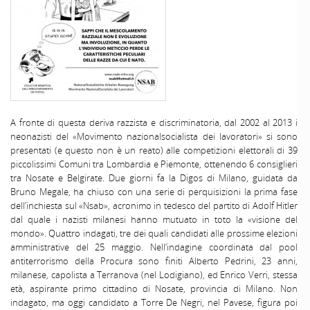
A fronte di questa deriva razzista e discriminatoria, dal 2002 al 2013 i
neonazisti del «Movimento nazionalsocialista dei lavoratori» si sono
presentati (e questo non è un reato) alle competizioni elettorali di 39
piccolissimi Comuni tra Lombardia e Piemonte, ottenendo 6 consiglieri
tra Nosate e Belgirate. Due giorni fa la Digos di Milano, guidata da
Bruno Megale, ha chiuso con una serie di perquisizioni la prima fase
dell’inchiesta sul «Nsab», acronimo in tedesco del partito di Adolf Hitler
dal quale i nazisti milanesi hanno mutuato in toto la «visione del
mondo». Quattro indagati, tre dei quali candidati alle prossime elezioni
amministrative del 25 maggio. Nell’indagine coordinata dal pool
antiterrorismo della Procura sono finiti Alberto Pedrini, 23 anni,
milanese, capolista a Terranova (nel Lodigiano), ed Enrico Verri, stessa
età, aspirante primo cittadino di Nosate, provincia di Milano. Non
indagato, ma oggi candidato a Torre De Negri, nel Pavese, figura poi