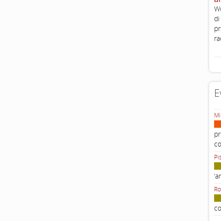
Wo
di
pr
ra
E
Mi
pr
c
Pi
‘a
Ro
co