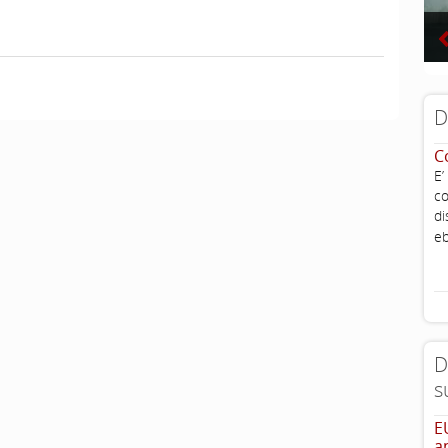
D
C
E’
co
di
eb
D
s
E
a