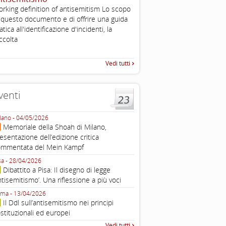
, definizione operativa d
rking definition of antisemitism Lo scopo
antisemitismo
 questo documento e di offrire una guida
IHRA Plenary Meetings Buchar
atica all'identificazione d'incidenti, la
corso della sua assemblea ple
ccolta
Vedi tutti
venti
lano - 04/05/2026
Roma - 16/03/2026
Memoriale della Shoah di Milano,
Roma, webinar “Il DDL ant
esentazione dell’edizione critica
e ombre
ommentata del Mein Kampf
Fondazione Castagneto Banca 1910
Livorno - 04/03/2026
sa - 28/04/2026
Livorno, conferenza sull’a
Dibattito a Pisa: Il disegno di legge
con Gadi Luzzatto Voghera, di
ntisemitismo’. Una riflessione a più voci
Fondazione CDEC
ma - 13/04/2026
Roma, Via della Dogana Vecchia 2
Il Ddl sull’antisemitismo nei principi
Giustiniani, Sala Zuccari - 03/03/
stituzionali ed europei
Roma, Senato, presentazi
Vedi tutti