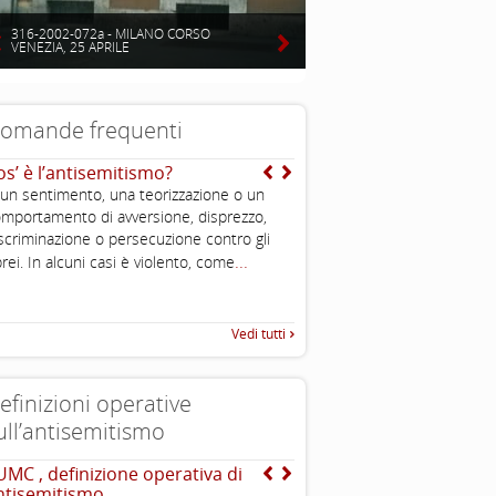
316-2002-072a - MILANO CORSO
VENEZIA, 25 APRILE
omande frequenti
os’ è l’antisemitismo?
E’ vero che gli ebrei so
stati perseguitati nella s
 un sentimento, una teorizzazione o un
No, non è vero. Nel corso dei
mportamento di avversione, disprezzo,
stati sia periodi di dura pers
scriminazione o persecuzione contro gli
.
...
periodi di felice convivenza o
rei. In alcuni casi è violento, come
Vedi tutti
efinizioni operative
ull’antisemitismo
UMC , definizione operativa di
INTERNATIONAL HOLOC
ntisemitismo
REMEMBRANCE ALLIANCE