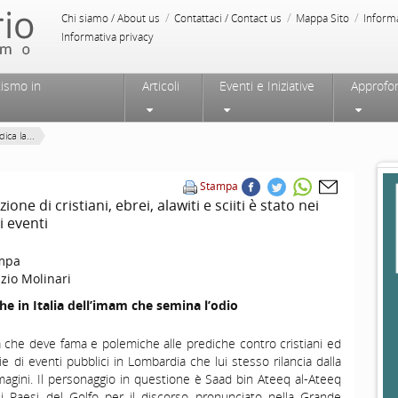
/
/
/
Chi siamo / About us
Contattaci / Contact us
Mappa Sito
Inform
Informativa privacy
tismo in
Articoli
Eventi e Iniziative
Approfo
ca la...
Stampa
ne di cristiani, ebrei, alawiti e sciiti è stato nei
i eventi
mpa
zio Molinari
he in Italia dell’imam che semina l’odio
 che deve fama e polemiche alle prediche contro cristiani ed
ie di eventi pubblici in Lombardia che lui stesso rilancia dalla
agini. Il personaggio in questione è Saad bin Ateeq al-Ateeq
 nei Paesi del Golfo per il discorso pronunciato nella Grande