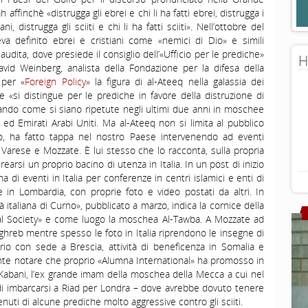
ffinchè «distrugga gli ebrei e chi li ha fatti ebrei, distrugga i
iani, distrugga gli sciiti e chi li ha fatti sciiti». Nell’ottobre del
va definito ebrei e cristiani come «nemici di Dio» e simili
dita, dove presiede il consiglio dell’«Ufficio per le prediche»
H
id Weinberg, analista della Fondazione per la difesa della
 per «
Foreign Policy
» la figura di al-Ateeq nella galassia dei
 «si distingue per le prediche in favore della distruzione di
lineando come si siano ripetute negli ultimi due anni in moschee
 ed Emirati Arabi Uniti. Ma al-Ateeq non si limita al pubblico
io, ha fatto tappa nel nostro Paese intervenendo ad eventi
 Varese e Mozzate. È lui stesso che lo racconta, sulla propria
earsi un proprio bacino di utenza in Italia. In un post di inizio
 di eventi in Italia per conferenze in centri islamici e enti di
 in Lombardia, con proprie foto e video postati da altri. In
ttà italiana di Curno», pubblicato a marzo, indica la cornice della
ional Society» e come luogo la moschea Al-Tawba. A Mozzate ad
ghreb mentre spesso le foto in Italia riprendono le insegne di
io con sede a Brescia, attività di beneficenza in Somalia e
sante notare che proprio «Alumna International» ha promosso in
-Kabani, l’ex grande imam della moschea della Mecca a cui nel
di imbarcarsi a Riad per Londra – dove avrebbe dovuto tenere
nuti di alcune prediche molto aggressive contro gli sciiti.