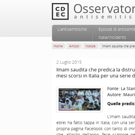
Vai al contenuto principale
Vai al contenuto secondario
L’antisemitismo
Episodi di antisemi
Menu principale
Italia/Incidents
Home
Articoli
Notizie
Imam saudita che predi
2 Luglio 2015
Imam saudita che predica la distruzio
mesi scorsi in Italia per una serie d
Fonte:
La Sta
Autore:
Mauri
Quelle predic
L’imam saudita
ebrei ha fatto tappa in Italia, con una ser
propria pagina Facebook con tanto di imm
che, all’inizio dell’anno, fece scalpore