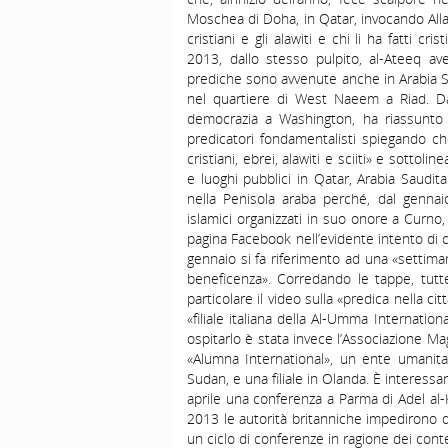
Moschea di Doha, in Qatar, invocando Allah a
cristiani e gli alawiti e chi li ha fatti crist
2013, dallo stesso pulpito, al-Ateeq ave
prediche sono avvenute anche in Arabia Sau
nel quartiere di West Naeem a Riad. Dav
democrazia a Washington, ha riassunto
predicatori fondamentalisti spiegando che
cristiani, ebrei, alawiti e sciiti» e sotto
e luoghi pubblici in Qatar, Arabia Saudita
nella Penisola araba perché, dal genna
islamici organizzati in suo onore a Curno,
pagina Facebook nell’evidente intento di cr
gennaio si fa riferimento ad una «settimana
beneficenza». Corredando le tappe, tutte
particolare il video sulla «predica nella ci
«filiale italiana della Al-Umma Internat
ospitarlo è stata invece l’Associazione Ma
«Alumna International», un ente umanitar
Sudan, e una filiale in Olanda. È interes
aprile una conferenza a Parma di Adel al
2013 le autorità britanniche impedirono 
un ciclo di conferenze in ragione dei conte