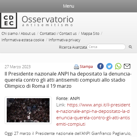
Menu
/
/
/
Chi siamo / About us
Contattaci / Contact us
Mappa Sito
/
Informativa estesa cookie
Informativa privacy
Ricerca Avanzata
27 Marzo 2023
Stampa
Il Presidente nazionale ANPI ha depositato la denuncia-
querela contro gli atti antisemiti compiuti allo stadio
Olimpico di Roma il 19 marzo
Fonte:
ANPI
Link:
https://www.anpi.it/il-president
e-nazionale-anpi-ha-depositato-la-d
enuncia-querela-contro-gli-atti-antis
emiti-compiuti
Oggi 27 marzo il Presidente nazionale dell’ANPI Gianfranco Pagliarulo,