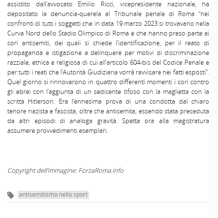
assistito dall’avvocato Emilio Ricci, vicepresidente nazionale, ha
depositato la denuncia-querela al Tribunale penale di Roma “nei
confronti di tutti i soggetti che in data 19 marzo 2023 si trovavano nella
Curva Nord dello Stadio Olimpico di Roma e che hanno preso parte ai
cori antisemiti, dei quali si chiede l’identificazione, per il reato di
propaganda e istigazione a delinquere per motivi di discriminazione
razziale, etnica e religiosa di cui all’articolo 604-bis del Codice Penale e
per tutti i reati che l’Autorità Giudiziaria vorrà ravvisare nei fatti esposti”.
Quel giorno si rinnovarono in quattro differenti momenti i cori contro
gli ebrei con l’aggiunta di un sedicente tifoso con la maglietta con la
scritta Hitlerson. Era l’ennesima prova di una condotta dal chiaro
tenore nazista e fascista, oltre che antisemita, essendo stata preceduta
da altri episodi di analoga gravità. Spetta ora alla magistratura
assumere provvedimenti esemplari.
Copyright dell’immagine: ForzaRoma.info
antisemitismo nello sport