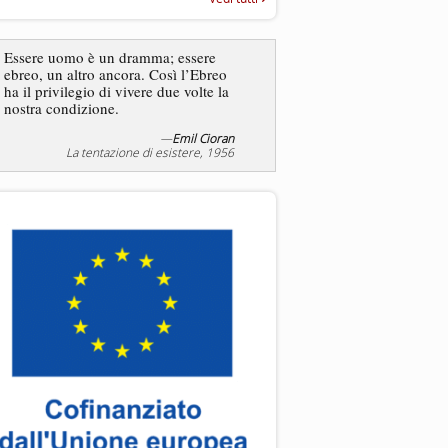
“Rapporto annuale sull’antisem
2025”
Essere uomo è un dramma; essere
ebreo, un altro ancora. Così l’Ebreo
L’antisemitismo non è un
ha il privilegio di vivere due volte la
degli ebrei bensì degli ant
nostra condizione.
—
Emil Cioran
—
Jea
La tentazione di esistere, 1956