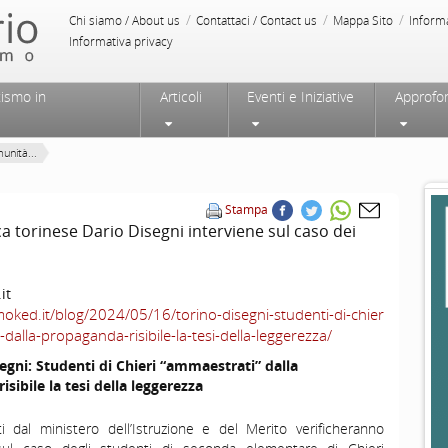
/
/
/
Chi siamo / About us
Contattaci / Contact us
Mappa Sito
Inform
Informativa privacy
tismo in
Articoli
Eventi e Iniziative
Approfo
unità...
Stampa
a torinese Dario Disegni interviene sul caso dei
it
moked.it/blog/2024/05/16/torino-disegni-studenti-di-chier
dalla-propaganda-risibile-la-tesi-della-leggerezza/
gni: Studenti di Chieri “ammaestrati” dalla
sibile la tesi della leggerezza
ati dal ministero dell’Istruzione e del Merito verificheranno