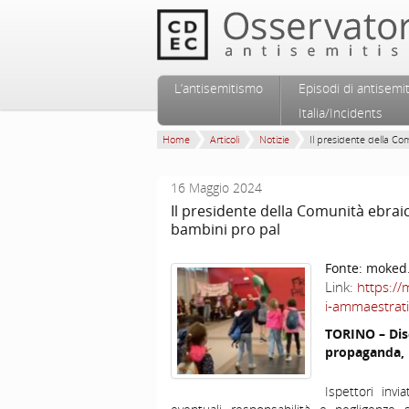
Vai al contenuto principale
Vai al contenuto secondario
L’antisemitismo
Episodi di antisemi
Menu principale
Italia/Incidents
Home
Articoli
Notizie
Il presidente della Com
16 Maggio 2024
Il presidente della Comunità ebraic
bambini pro pal
Fonte:
moked.
Link:
https://
i-ammaestrati-
TORINO – Dise
propaganda, ri
Ispettori invi