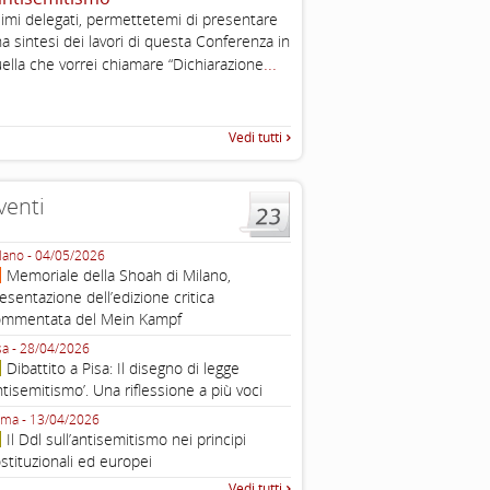
imi delegati, permettetemi di presentare
Working definition of antise
a sintesi dei lavori di questa Conferenza in
di questo documento e di off
...
pratica all'identificazione d'inc
ella che vorrei chiamare “Dichiarazione
raccolta
Vedi tutti
venti
lano - 04/05/2026
Roma - 16/03/2026
Memoriale della Shoah di Milano,
Roma, webinar “Il DDL ant
esentazione dell’edizione critica
e ombre
ommentata del Mein Kampf
Fondazione Castagneto Banca 1910
Livorno - 04/03/2026
sa - 28/04/2026
Livorno, conferenza sull’a
Dibattito a Pisa: Il disegno di legge
con Gadi Luzzatto Voghera, di
ntisemitismo’. Una riflessione a più voci
Fondazione CDEC
ma - 13/04/2026
Roma, Via della Dogana Vecchia 2
Il Ddl sull’antisemitismo nei principi
Giustiniani, Sala Zuccari - 03/03/
stituzionali ed europei
Roma, Senato, presentazi
Vedi tutti