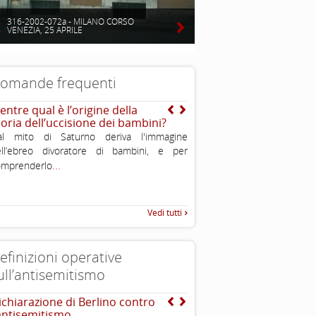
316-2002-072a - MILANO CORSO
VENEZIA, 25 APRILE
omande frequenti
entre qual è l’origine della
Che cos’è uno stereotip
eoria dell’uccisione dei bambini?
Gli stereotipi sono l’
al mito di Saturno deriva l'immagine
caratteristiche preconfezio
ell’ebreo divoratore di bambini, e per
come tipiche, a una cate
...
omprenderlo
...
sociale, sono
Vedi tutti
efinizioni operative
ull’antisemitismo
ichiarazione di Berlino contro
EUMC , definizione opera
’antisemitismo
antisemitismo