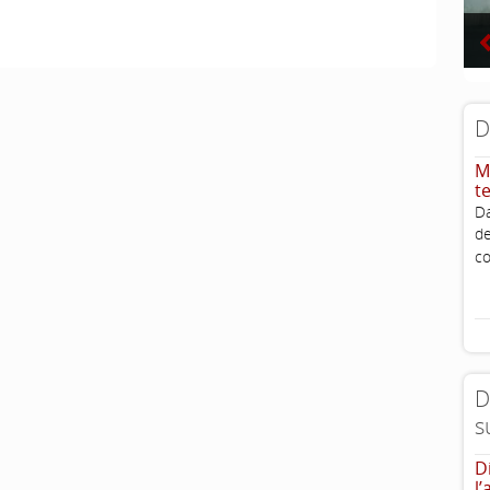
D
M
t
D
d
c
D
s
D
l