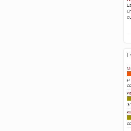
Es
un
qu
E
Mi
pr
c
Pi
‘a
Ro
co