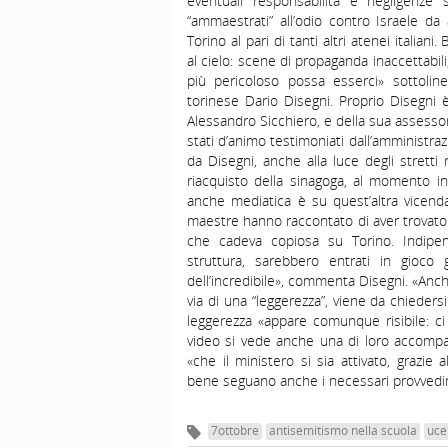
eventuali responsabilità e negligenze
“ammaestrati” all’odio contro Israele da a
Torino al pari di tanti altri atenei italiani
al cielo: scene di propaganda inaccettabil
più pericoloso possa esserci» sottolin
torinese Dario Disegni. Proprio Disegni è
Alessandro Sicchiero, e della sua assessor
stati d’animo testimoniati dall’amministr
da Disegni, anche alla luce degli stretti 
riacquisto della sinagoga, al momento in
anche mediatica è su quest’altra vicenda
maestre hanno raccontato di aver trovato ri
che cadeva copiosa su Torino. Indipend
struttura, sarebbero entrati in gioco 
dell’incredibile», commenta Disegni. «Anc
via di una “leggerezza”, viene da chieders
leggerezza «appare comunque risibile: ci
video si vede anche una di loro accompag
«che il ministero si sia attivato, grazie 
bene seguano anche i necessari provvedi
7ottobre
antisemitismo nella scuola
uce