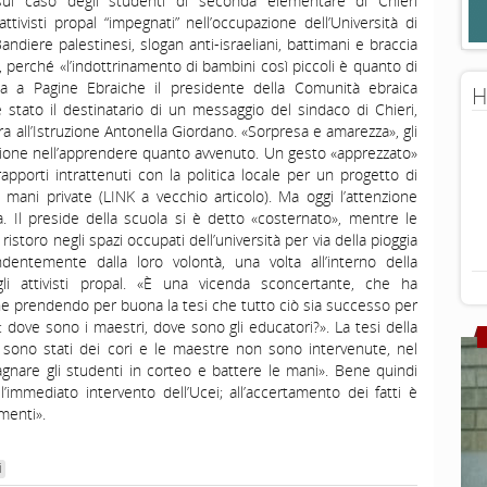
 sul caso degli studenti di seconda elementare di Chieri
ttivisti propal “impegnati” nell’occupazione dell’Università di
. Bandiere palestinesi, slogan anti-israeliani, battimani e braccia
i, perché «l’indottrinamento di bambini così piccoli è quanto di
ea a Pagine Ebraiche il presidente della Comunità ebraica
H
 stato il destinatario di un messaggio del sindaco di Chieri,
a all’Istruzione Antonella Giordano. «Sorpresa e amarezza», gli
azione nell’apprendere quanto avvenuto. Un gesto «apprezzato»
rapporti intrattenuti con la politica locale per un progetto di
 mani private (LINK a vecchio articolo). Ma oggi l’attenzione
. Il preside della scuola si è detto «costernato», mentre le
storo negli spazi occupati dell’università per via della pioggia
entemente dalla loro volontà, una volta all’interno della
gli attivisti propal. «È una vicenda sconcertante, che ha
he prendendo per buona la tesi che tutto ciò sia successo per
i: dove sono i maestri, dove sono gli educatori?». La tesi della
 sono stati dei cori e le maestre non sono intervenute, nel
nare gli studenti in corteo e battere le mani». Bene quindi
all’immediato intervento dell’Ucei; all’accertamento dei fatti è
menti».
i