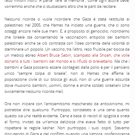
fatto milioni morti. A parte “fare la memoria”, come ogni attore deve,
vorremmo anche che si studiassero altro che le parti da recitare.
Nessuno ricorda o vuole ricordare che Gaza è stata restituita ai
palestinesi nel 2005, che Hamas ha iniziato una guerra, che ci sono
ostaggi ancora nelle sue mani. E, a proposito di genocidio, ricordiamo
che Israele sta consentendo le vaccinazioni antipolio dei bambini
palestinesi anche se ciò contrasta con l’idea corrente della volontà di
sterminare un popolo. Un vaccino, tra l’altro, reso fruibile per bocca da
un medico ebreo
Albert Bruce Sabin, scampato alla Shoah, che volle
donarlo a tutti i bambini del mondo e si rifiutò di brevettarlo
. Ma che i
bambini a Gaza possano essere contagiati dalla polio è per il pensiero
unico “sempre colpa di Israele”, non di Hamas che affama la
popolazione civile di cui blocca gli aiuti, non di una guerra assurda
dove muoiono bambini, uomini, donne e anche soldati israeliani (che
ovviamente nessuno ricorda mai).
Ora non iniziare con l’antisemitismo mascherato da antisionismo, mi
potrebbe dire qualcuno. Purtroppo, constatato a una cena quanto
questo sia una realtà evidente. Cena a base di ravioli di spigola e orata
al forno, invitati da un’amica deliziosa che aveva fatto di tutto per
rispettare le regole kasher. Non purtroppo i suoi ospiti. Stavamo
discutendo di Gaza e del conflitto quando una signora, professoressa