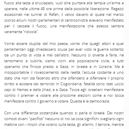
fuoco alla testa a bruciapelo, vuol dire puntare alla tempia un’arma e
sparare, nelle ultime 48 ore prima della possibile liberazione. Ragazzi
assassinati nei tunnel di Rafah, il valico davanti al quale nel marzo
scorso alcuni nostri parlamentari di centrosinistra avevano manifestato
per il cessate il fuoco, una manifestazione che adesso sembra
veramente “ridicola”.
Vorrei essere stupita dal mio paese, vorrei che quegli attori e quei
parlamentari oggi chiedessero scusa per aver visto la guerra soltanto
da un punto di vista e mai dall’altro. Nessuno si diverte a farla, né
tantomeno a subirla, siamo vicini alla popolazione civile, e tutti
speriamo che finisca presto a Gaza, in Israele e in Ucraina. Ma è
insopportabile il rovesciamento della realtà, l’accusa costante a uno
stato che non sta facendo altro che difendersi e difendere il proprio
diritto a esistere dai terroristi in Cisgiordania, fatalità sono stati uccisi
capi di Hamas e della Jihad, e a Gaza. Tocca agli israeliani manifestare
contro il premier e votare alle prossime elezioni come a noi tocca
manifestare contro il governo e votare. Questa è la democrazia.
Con una differenza sostanziale quando si parla di Israele. Dai nostri
comodi divani “pacifisti” nessuno di noi sa cosa significhi svegliarsi ogni
mattina con i missili che volano sulla testa, gli allarmi, il terrore, mentre