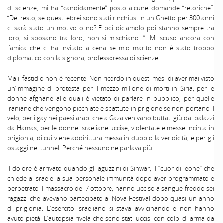
di scienze, mi ha “candidamente” posto alcune domande “retoriche”:
“Del resto, se questi ebrei sono stati rinchiusi in un Ghetto per 300 anni
ci sarà stato un motivo o no? E poi diciamolo poi stanno sempre tra
loro, si sposano tra loro, non si mischiano…”. Mi scuso ancora con
l’amica che ci ha invitato a cena se mio marito non è stato troppo
diplomatico con la signora, professoressa di scienze.
Ma il fastidio non è recente. Non ricordo in questi mesi di aver mai visto
un’immagine di protesta per il mezzo milione di morti in Siria, per le
donne afghane alle quali è vietato di parlare in pubblico, per quelle
iraniane che vengono picchiate e sbattute in prigione se non portano il
velo, per i gay nei paesi arabi che a Gaza venivano buttati giù dai palazzi
da Hamas, per le donne israeliane uccise, violentate e messe incinta in
prigionia, di cui viene addirittura messa in dubbio la veridicità, e per gli
ostaggi nei tunnel. Perché nessuno ne parlava più.
Il dolore è arrivato quando gli aguzzini di Sinwar, il “cuor di leone” che
chiede a Israele la sua personale immunità dopo aver programmato e
perpetrato il massacro del 7 ottobre, hanno ucciso a sangue freddo sei
ragazzi che avevano partecipato al Nova Festival dopo quasi un anno
di prigionia. L’esercito israeliano si stava avvicinando e non hanno
avuto pietà. L’autopsia rivela che sono stati uccisi con colpi di arma da