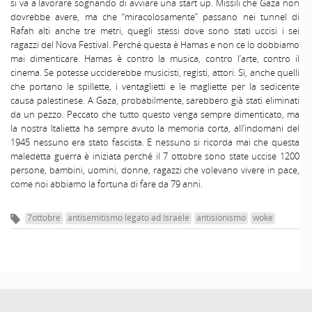
si va a lavorare sognando di avviare una start up. Missili che Gaza non
dovrebbe avere, ma che “miracolosamente” passano nei tunnel di
Rafah alti anche tre metri, quegli stessi dove sono stati uccisi i sei
ragazzi del Nova Festival. Perché questa è Hamas e non ce lo dobbiamo
mai dimenticare. Hamas è contro la musica, contro l’arte, contro il
cinema. Se potesse ucciderebbe musicisti, registi, attori. Sì, anche quelli
che portano le spillette, i ventaglietti e le magliette per la sedicente
causa palestinese. A Gaza, probabilmente, sarebbero già stati eliminati
da un pezzo. Peccato che tutto questo venga sempre dimenticato, ma
la nostra Italietta ha sempre avuto la memoria corta, all’indomani del
1945 nessuno era stato fascista. E nessuno si ricorda mai che questa
maledetta guerra è iniziata perché il 7 ottobre sono state uccise 1200
persone, bambini, uomini, donne, ragazzi che volevano vivere in pace,
come noi abbiamo la fortuna di fare da 79 anni.
7ottobre
antisemitismo legato ad Israele
antisionismo
woke