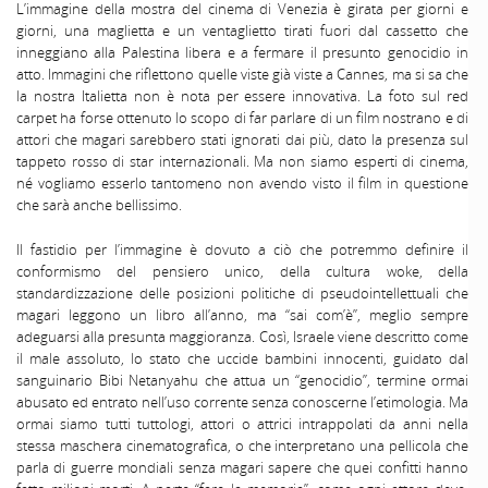
L’immagine della mostra del cinema di Venezia è girata per giorni e
giorni, una maglietta e un ventaglietto tirati fuori dal cassetto che
inneggiano alla Palestina libera e a fermare il presunto genocidio in
atto. Immagini che riflettono quelle viste già viste a Cannes, ma si sa che
la nostra Italietta non è nota per essere innovativa. La foto sul red
carpet ha forse ottenuto lo scopo di far parlare di un film nostrano e di
attori che magari sarebbero stati ignorati dai più, dato la presenza sul
tappeto rosso di star internazionali. Ma non siamo esperti di cinema,
né vogliamo esserlo tantomeno non avendo visto il film in questione
che sarà anche bellissimo.
Il fastidio per l’immagine è dovuto a ciò che potremmo definire il
conformismo del pensiero unico, della cultura woke, della
standardizzazione delle posizioni politiche di pseudointellettuali che
magari leggono un libro all’anno, ma “sai com’è”, meglio sempre
adeguarsi alla presunta maggioranza. Così, Israele viene descritto come
il male assoluto, lo stato che uccide bambini innocenti, guidato dal
sanguinario Bibi Netanyahu che attua un “genocidio”, termine ormai
abusato ed entrato nell’uso corrente senza conoscerne l’etimologia. Ma
ormai siamo tutti tuttologi, attori o attrici intrappolati da anni nella
stessa maschera cinematografica, o che interpretano una pellicola che
parla di guerre mondiali senza magari sapere che quei confitti hanno