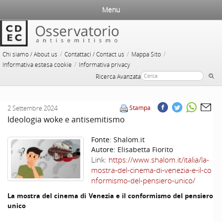
Menu
/
/
/
Chi siamo / About us
Contattaci / Contact us
Mappa Sito
/
Informativa estesa cookie
Informativa privacy
Ricerca Avanzata
2 Settembre 2024
Stampa
Ideologia woke e antisemitismo
Fonte:
Shalom.it
Autore:
Elisabetta Fiorito
Link:
https://www.shalom.it/italia/la-
mostra-del-cinema-di-venezia-e-il-co
nformismo-del-pensiero-unico/
La mostra del cinema di Venezia e il conformismo del pensiero
unico