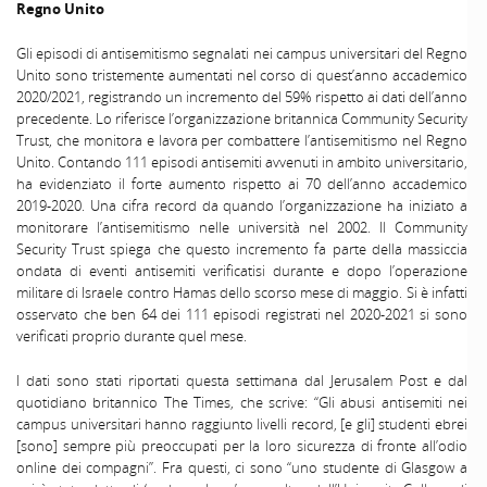
Regno Unito
Gli episodi di antisemitismo segnalati nei campus universitari del Regno
Unito sono tristemente aumentati nel corso di quest’anno accademico
2020/2021, registrando un incremento del 59% rispetto ai dati dell’anno
precedente. Lo riferisce l’organizzazione britannica Community Security
Trust, che monitora e lavora per combattere l’antisemitismo nel Regno
Unito. Contando 111 episodi antisemiti avvenuti in ambito universitario,
ha evidenziato il forte aumento rispetto ai 70 dell’anno accademico
2019-2020. Una cifra record da quando l’organizzazione ha iniziato a
monitorare l’antisemitismo nelle università nel 2002. Il Community
Security Trust spiega che questo incremento fa parte della massiccia
ondata di eventi antisemiti verificatisi durante e dopo l’operazione
militare di Israele contro Hamas dello scorso mese di maggio. Si è infatti
osservato che ben 64 dei 111 episodi registrati nel 2020-2021 si sono
verificati proprio durante quel mese.
I dati sono stati riportati questa settimana dal Jerusalem Post e dal
quotidiano britannico The Times, che scrive: “Gli abusi antisemiti nei
campus universitari hanno raggiunto livelli record, [e gli] studenti ebrei
[sono] sempre più preoccupati per la loro sicurezza di fronte all’odio
online dei compagni”. Fra questi, ci sono “uno studente di Glasgow a