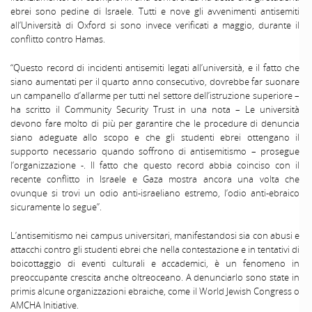
ebrei sono pedine di Israele. Tutti e nove gli avvenimenti antisemiti
all’Università di Oxford si sono invece verificati a maggio, durante il
conflitto contro Hamas.
“Questo record di incidenti antisemiti legati all’università, e il fatto che
siano aumentati per il quarto anno consecutivo, dovrebbe far suonare
un campanello d’allarme per tutti nel settore dell’istruzione superiore –
ha scritto il Community Security Trust in una nota – Le università
devono fare molto di più per garantire che le procedure di denuncia
siano adeguate allo scopo e che gli studenti ebrei ottengano il
supporto necessario quando soffrono di antisemitismo – prosegue
l’organizzazione -. Il fatto che questo record abbia coinciso con il
recente conflitto in Israele e Gaza mostra ancora una volta che
ovunque si trovi un odio anti-israeliano estremo, l’odio anti-ebraico
sicuramente lo segue”.
L’antisemitismo nei campus universitari, manifestandosi sia con abusi e
attacchi contro gli studenti ebrei che nella contestazione e in tentativi di
boicottaggio di eventi culturali e accademici, è un fenomeno in
preoccupante crescita anche oltreoceano. A denunciarlo sono state in
primis alcune organizzazioni ebraiche, come il World Jewish Congress o
AMCHA Initiative.