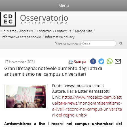
Menu
/
/
/
Chi siamo / About us
Contattaci / Contact us
Mappa Sito
/
Informativa estesa cookie
Informativa privacy
Ricerca Avanzata
17 Novembre 2021
Stampa
Gran Bretagna: notevole aumento degli atti di
antisemitismo nei campus universitari
Fonte:
www.mosaico-cem.it
Autore:
Ilaria Ester Ramazzotti
Link:
https://www.mosaico-cem.it/att
ualita-e-news/mondo/antisemitismo-
a-livelli-record-nei-campus-universita
ri-del-regno-unito/
Antisemitismo a livelli record nei campus universitari del