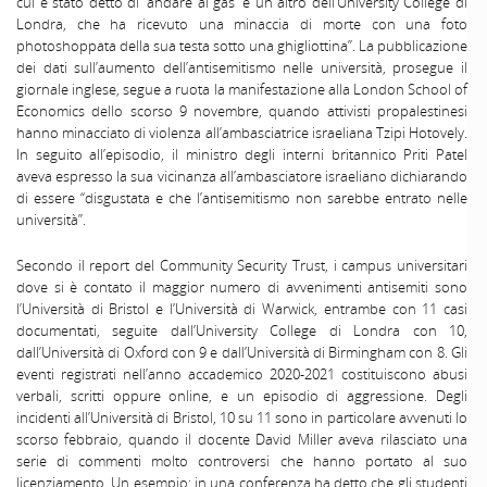
cui è stato detto di ‘andare al gas’ e un altro dell’University College di
Londra, che ha ricevuto una minaccia di morte con una foto
photoshoppata della sua testa sotto una ghigliottina”. La pubblicazione
dei dati sull’aumento dell’antisemitismo nelle università, prosegue il
giornale inglese, segue a ruota la manifestazione alla London School of
Economics dello scorso 9 novembre, quando attivisti propalestinesi
hanno minacciato di violenza all’ambasciatrice israeliana Tzipi Hotovely.
In seguito all’episodio, il ministro degli interni britannico Priti Patel
aveva espresso la sua vicinanza all’ambasciatore israeliano dichiarando
di essere “disgustata e che l’antisemitismo non sarebbe entrato nelle
università”.
Secondo il report del Community Security Trust, i campus universitari
dove si è contato il maggior numero di avvenimenti antisemiti sono
l’Università di Bristol e l’Università di Warwick, entrambe con 11 casi
documentati, seguite dall’University College di Londra con 10,
dall’Università di Oxford con 9 e dall’Università di Birmingham con 8. Gli
eventi registrati nell’anno accademico 2020-2021 costituiscono abusi
verbali, scritti oppure online, e un episodio di aggressione. Degli
incidenti all’Università di Bristol, 10 su 11 sono in particolare avvenuti lo
scorso febbraio, quando il docente David Miller aveva rilasciato una
serie di commenti molto controversi che hanno portato al suo
licenziamento. Un esempio: in una conferenza ha detto che gli studenti