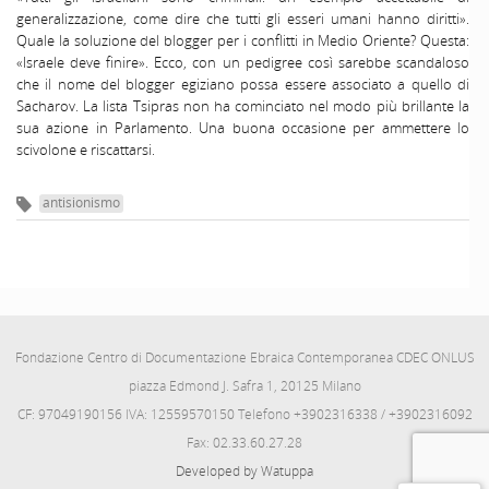
generalizzazione, come dire che tutti gli esseri umani hanno diritti».
Quale la soluzione del blogger per i conflitti in Medio Oriente? Questa:
«Israele deve finire». Ecco, con un pedigree così sarebbe scandaloso
che il nome del blogger egiziano possa essere associato a quello di
Sacharov. La lista Tsipras non ha cominciato nel modo più brillante la
sua azione in Parlamento. Una buona occasione per ammettere lo
scivolone e riscattarsi.
antisionismo
Fondazione Centro di Documentazione Ebraica Contemporanea CDEC ONLUS
piazza Edmond J. Safra 1, 20125 Milano
CF: 97049190156 IVA: 12559570150 Telefono +3902316338 / +3902316092
Fax: 02.33.60.27.28
Developed by Watuppa