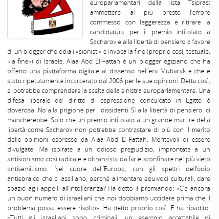
europarlamentari della lista Tsipras:
ammettere al più presto l’errore
commesso con leggerezza e ritirare la
candidatura per il premio intitolato a
Sacharov e alla libertà di pensiero a favore
di un blogger che odia i «sionisti» e invoca la fine (proprio così, testuale,
«la fine») di Israele. Alaa Abd El-Fattah è un blogger egiziano che ha
offerto una piattaforma digitale al dissenso nell’era Mubarak e che è
stato ripetutamente incarcerato dal 2006 per le sue opinioni. Detta così,
si potrebbe comprendere la scelta della sinistra europarlamentare. Una
difesa liberale del diritto di espressione conculcato in Egitto è
doverosa. No alla prigione per i dissidenti. Sì alla libertà di pensiero, ci
mancherebbe. Solo che un premio intitolato a un grande martire della
libertà come Sacharov non potrebbe contrastare di più con il merito
delle opinioni espresse da Alaa Abd El-Fattah. Meritevoli di essere
divulgate. Ma ispirate a un odioso pregiudizio, improntate a un
antisionismo così radicale e oltranzista da farle sconfinare nel più vieto
antisemitismo. Nel cuore dell’Europa, con gli spettri dell’odio
antiebraico che ci assillano, perché alimentare equivoci culturali, dare
spazio agli appelli all’intolleranza? Ha detto il premiando: «C’è ancora
un buon numero di israeliani che noi dobbiamo uccidere prima che il
problema possa essere risolto». Ha detto proprio così. E ha ribadito:
«Tutti gli israeliani sono criminali: un esempio accettabile di