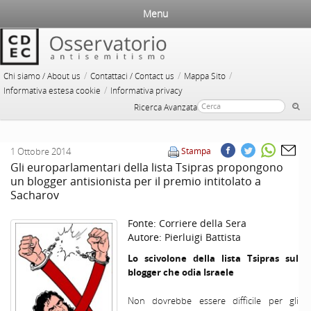
Menu
/
/
/
Chi siamo / About us
Contattaci / Contact us
Mappa Sito
/
Informativa estesa cookie
Informativa privacy
Ricerca Avanzata
1 Ottobre 2014
Stampa
Gli europarlamentari della lista Tsipras propongono
un blogger antisionista per il premio intitolato a
Sacharov
Fonte:
Corriere della Sera
Autore:
Pierluigi Battista
Lo scivolone della lista Tsipras sul
blogger che odia Israele
Non dovrebbe essere difficile per gli