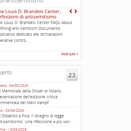
ull’antisemitismo
he Louis D. Brandeis Center,
Dichiarazione di Berlino
efinizioni di antisemitismo
l’antisemitismo
e Louis D. Brandeis Center FAQs About
Esimi delegati, permettetemi
fining Anti-Semitism Documento
una sintesi dei lavori di ques
plicativo dedicato alle dichiarazioni
quella che vorrei chiamare “D
...
erative contro
Vedi tutti
venti
lano - 04/05/2026
Roma - 16/03/2026
Memoriale della Shoah di Milano,
Roma, webinar “Il DDL ant
esentazione dell’edizione critica
e ombre
ommentata del Mein Kampf
Fondazione Castagneto Banca 1910
Livorno - 04/03/2026
sa - 28/04/2026
Livorno, conferenza sull’a
Dibattito a Pisa: Il disegno di legge
con Gadi Luzzatto Voghera, di
ntisemitismo’. Una riflessione a più voci
Fondazione CDEC
ma - 13/04/2026