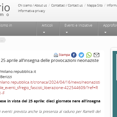
/
/
/
Chi siamo / About us
Contattaci / Contact us
Mappa Sito
Inform
Informativa privacy
tismo in
Articoli
Eventi e Iniziative
Approfo
...
Stampa
l 25 aprile all’insegna delle provocazioni neonaziste
/milano.repubblica.it
 Berizzi
milano.repubblica.it/cronaca/2024/04/16/news/neonazisti
le_eventi_sfregio_fascisti_liberazione-422544609/?ref=R
1-F
ese in vista del 25 aprile: dieci giornate nere all’insegna
i eventi: prevista anche la presenza al raduno per Ramelli del