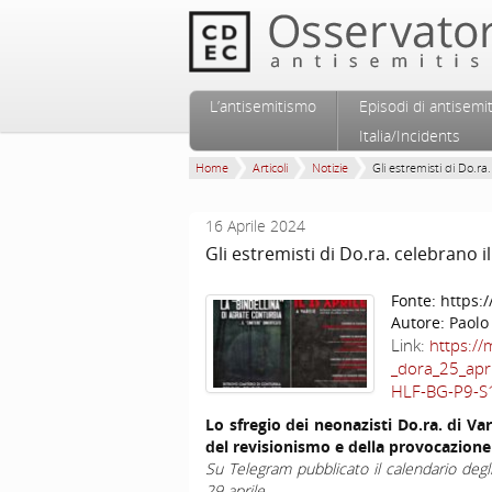
Vai al contenuto principale
Vai al contenuto secondario
L’antisemitismo
Episodi di antisemi
Menu principale
Italia/Incidents
Home
Articoli
Notizie
Gli estremisti di Do.ra. 
16 Aprile 2024
Gli estremisti di Do.ra. celebrano i
Fonte:
https:/
Autore:
Paolo
Link:
https://
_dora_25_apri
HLF-BG-P9-S
Lo sfregio dei neonazisti Do.ra. di Var
del revisionismo e della provocazione
Su Telegram pubblicato il calendario degl
29 aprile