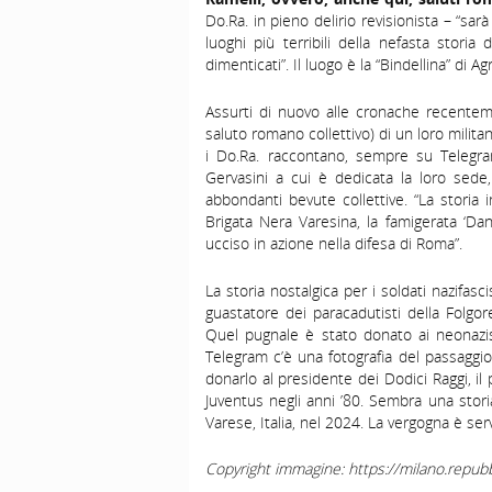
Do.Ra. in pieno delirio revisionista – “sar
luoghi più terribili della nefasta storia
dimenticati”. Il luogo è la “Bindellina” di A
Assurti di nuovo alle cronache recent
saluto romano collettivo) di un loro milit
i Do.Ra. raccontano, sempre su Telegram,
Gervasini a cui è dedicata la loro sede,
abbondanti bevute collettive. “La storia
Brigata Nera Varesina, la famigerata ‘Da
ucciso in azione nella difesa di Roma”.
La storia nostalgica per i soldati nazifas
guastatore dei paracadutisti della Folg
Quel pugnale è stato donato ai neonazisti 
Telegram c’è una fotografia del passaggio
donarlo al presidente dei Dodici Raggi, il 
Juventus negli anni ’80. Sembra una storia
Varese, Italia, nel 2024. La vergogna è serv
Copyright immagine: https://milano.repubbl