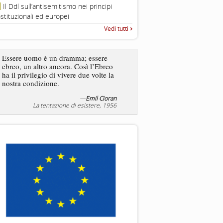
Roma, Via della Dogana Vecchia 2
Il Ddl sull’antisemitismo nei principi
Giustiniani, Sala Zuccari - 03/03/
stituzionali ed europei
Roma, Senato, presentazi
Vedi tutti
“Rapporto annuale sull’antisem
2025”
Dire gli ebrei è una
Essere uomo è un dramma; essere
generalizzazione, proprio
ebreo, un altro ancora. Così l’Ebreo
dicesse i cristiani. Ci sono
ha il privilegio di vivere due volte la
sono cristiani, e l’origine, 
nostra condizione.
religione, lo stile di vita, 
sicuro comportano tanti trat
—
Emil Cioran
—
S
La tentazione di esistere, 1956
Liberazione, 20