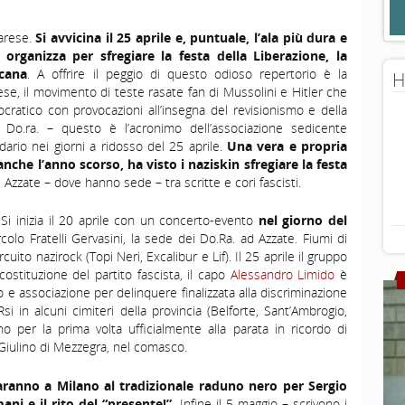
Varese.
Si avvicina il 25 aprile e, puntuale, l’ala più dura e
i organizza per sfregiare la festa della Liberazione, la
cana
. A offrire il peggio di questo odioso repertorio è la
H
ese, il movimento di teste rasate fan di Mussolini e Hitler che
ocratico con provocazioni all’insegna del revisionismo e della
 Do.ra. – questo è l’acronimo dell’associazione sedicente
dario nei giorni a ridosso del 25 aprile.
Una vera e propria
anche l’anno scorso, ha visto i naziskin sfregiare la festa
 Azzate – dove hanno sede – tra scritte e cori fascisti.
Si inizia il 20 aprile con un concerto-evento
nel giorno del
rcolo Fratelli Gervasini, la sede dei Do.Ra. ad Azzate. Fiumi di
cuito nazirock (Topi Neri, Excalibur e Lif). Il 25 aprile il gruppo
ostituzione del partito fascista, il capo
Alessandro Limido
è
e associazione per delinquere finalizzata alla discriminazione
si in alcuni cimiteri della provincia (Belforte, Sant’Ambrogio,
no per la prima volta ufficialmente alla parata in ricordo di
Giulino di Mezzegra, nel comasco.
aranno a Milano al tradizionale raduno nero per Sergio
ni e il rito del “presente!”.
Infine il 5 maggio – scrivono i