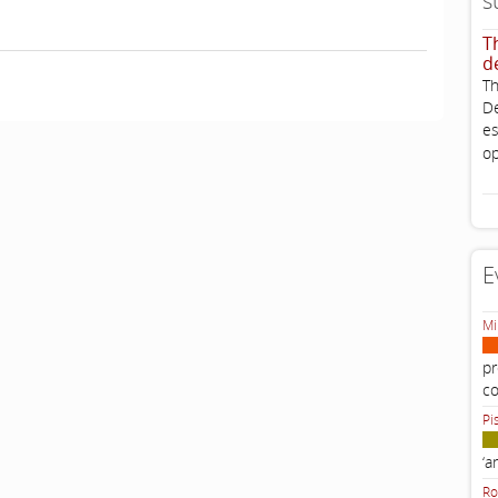
s
T
d
Th
De
es
op
E
Mi
pr
c
Pi
‘a
Ro