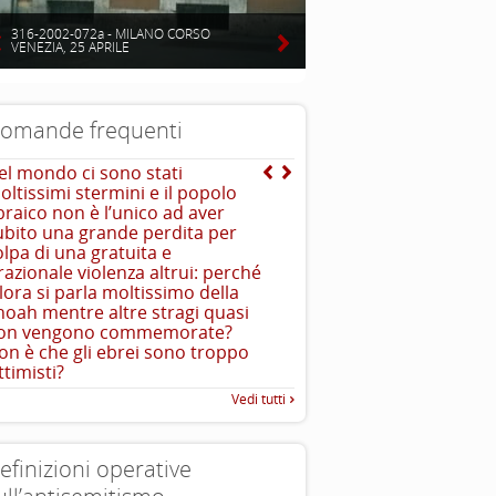
316-2002-072a - MILANO CORSO
VENEZIA, 25 APRILE
omande frequenti
el mondo ci sono stati
Mentre qual è l’origine d
oltissimi stermini e il popolo
teoria dell’uccisione de
braico non è l’unico ad aver
Dal mito di Saturno deri
ubito una grande perdita per
dell’ebreo divoratore di 
olpa di una gratuita e
...
comprenderlo
rrazionale violenza altrui: perché
llora si parla moltissimo della
hoah mentre altre stragi quasi
on vengono commemorate?
on è che gli ebrei sono troppo
ttimisti?
Vedi tutti
efinizioni operative