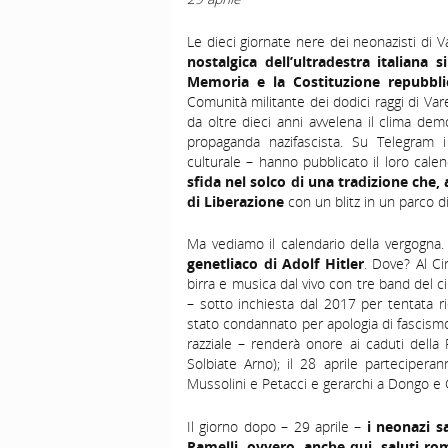
Le dieci giornate nere dei neonazisti di 
nostalgica dell’ultradestra italiana s
Memoria e la Costituzione repubbli
Comunità militante dei dodici raggi di Var
da oltre dieci anni avvelena il clima dem
propaganda nazifascista. Su Telegram i
culturale – hanno pubblicato il loro calen
sfida nel solco di una tradizione che, 
di Liberazione
con un blitz in un parco di
Ma vediamo il calendario della vergogna. 
genetliaco di Adolf Hitler
. Dove? Al Ci
birra e musica dal vivo con tre band del cir
– sotto inchiesta dal 2017 per tentata ric
stato condannato per apologia di fascismo 
razziale – renderà onore ai caduti della R
Solbiate Arno); il 28 aprile parteciperan
Mussolini e Petacci e gerarchi a Dongo e 
Il giorno dopo – 29 aprile –
i neonazi s
Ramelli, ovvero, anche qui, saluti roma