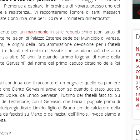
à il Piemonte a ospitarci in provincia di Novara, presso uno dei
 della resistenza… Vi racconteremo l’orrore di tanti massacri
grate Conturbia, che per i Do.ra. è il “cimitero dimenticato”.
emente per
un matrimonio in stile repubblichino
(con tanto di
D
ante nei saloni di Palazzo Estense sede del Municipio di Varese,
 le origini della loro ammirazione devozione per i fratelli
N
 tre locali nel centro di Azzate che ospitano più che altro
m
 inizia oltre 30 anni fa quando fummo folgorati dl nome della
e
nte Gervasini’, dal nome del primo caduto cittadino della Rsi
s
c
i
a
cisti continua con il racconto di un pugnale: quello da pioniere
S
ore che Dante Gervasini aveva con sé quando è stato ucciso.
n
Do.Ra. da Enrico Gervasini, l’ultimo dei fratelli fascisti. Su
N
 del testimone, con il Gervasini che bacia il pugnale prima di
vi
pluripregiudicato Limido, figlio di Bruno Limido calciatore della
 da fascisti su Marte o da nazisti dell’Illinois. Invece siamo a
ita.
D
ica.it