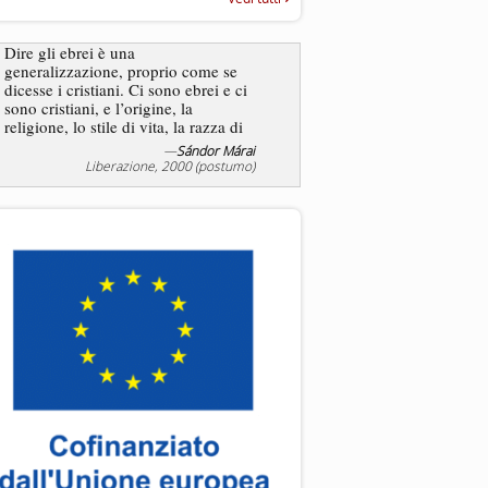
“Rapporto annuale sull’antisem
2025”
Dire gli ebrei è una
generalizzazione, proprio come se
L’antisemitismo non è un
dicesse i cristiani. Ci sono ebrei e ci
degli ebrei bensì degli ant
sono cristiani, e l’origine, la
religione, lo stile di vita, la razza di
sicuro comportano tanti tratti...
—
Sándor Márai
—
Jea
Liberazione, 2000 (postumo)