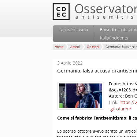
Vai al contenuto principale
Vai al contenuto secondario
L’antisemitismo
Episodi di antisemi
Menu principale
Italia/Incidents
Home
Articoli
Opinioni
Germania: falsa accus
3 Aprile 2022
Germania: falsa accusa di antisem
Fonte:
https:
&sez=120&id
Autore:
Ben 
Link:
https://
-gil-ofarim/
Come si fabbrica l’antisemitismo: il ca
Lo scorso ottobre avevo scritto un artico