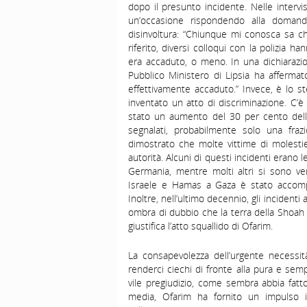
dopo il presunto incidente. Nelle intervi
un’occasione rispondendo alla domand
disinvoltura: “Chiunque mi conosca sa c
riferito, diversi colloqui con la polizia 
era accaduto, o meno. In una dichiarazio
Pubblico Ministero di Lipsia ha affermat
effettivamente accaduto.” Invece, è lo s
inventato un atto di discriminazione. C’è 
stato un aumento del 30 per cento delle
segnalati, probabilmente solo una fra
dimostrato che molte vittime di molest
autorità. Alcuni di questi incidenti erano
Germania, mentre molti altri si sono veri
Israele e Hamas a Gaza è stato accompa
Inoltre, nell’ultimo decennio, gli inciden
ombra di dubbio che la terra della Shoah n
giustifica l’atto squallido di Ofarim.
La consapevolezza dell’urgente necessi
renderci ciechi di fronte alla pura e sem
vile pregiudizio, come sembra abbia fatt
media, Ofarim ha fornito un impulso i