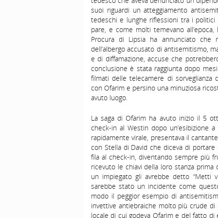
tedesco che aveva denunciato un dipenden
suoi riguardi un atteggiamento antisemit
tedeschi e lunghe riflessioni tra i politic
pare, e come molti temevano all’epoca, l
Procura di Lipsia ha annunciato che n
dell’albergo accusato di antisemitismo, ma
e di diffamazione, accuse che potrebbe
conclusione è stata raggiunta dopo mesi 
filmati delle telecamere di sorveglianza de
con Ofarim e persino una minuziosa ricost
avuto luogo.
La saga di Ofarim ha avuto inizio il 5 o
check-in al Westin dopo un’esibizione a
rapidamente virale, presentava il cantante
con Stella di David che diceva di portar
fila al check-in, diventando sempre più fr
ricevuto le chiavi della loro stanza prima
un impiegato gli avrebbe detto “Metti vi
sarebbe stato un incidente come questo
modo il peggior esempio di antisemitis
invettive antiebraiche molto più crude di 
locale di cui godeva Ofarim e del fatto di 