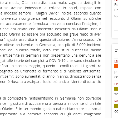
ste ai media, Ofarim era diventato molto vago sui dettagli, in
Es
a se avesse indossato la collana in hotel, rispose con
un
he indosso sempre il Magen David.” Inoltre, secondo quanto
qu
hanno rivelato incongruenze nel resoconto di Ofarim su ciò che
ne accuratamente formulata una volta conclusa l’indagine, il
o che era chiaro che l’incidente descritto da Ofarim “non è
tesso Ofarim ad essere ora accusato del grave reato di aver
un’ingiusta assurdità in questa situazione. L’anno scorso, c’è
 offese antisemite in Germania, con più di 3.000 incidenti
E
zione del numero totale, dato che studi successivi hanno
ie antisemite in Germania non presentano una denuncia alle
 legati alle teorie del complotto COVID-19 che sono circolate in
Mi
ficati lo scorso maggio, quando il conflitto di 11 giorni tra
gnato da un’ondata di fermento e di violenza antisemita.
pr
ti antisemiti sono aumentati di anno in anno, dimostrando senza
c
on è riuscita a estirpare l’odio più antico. Niente di tutto ciò
Pi
‘a
tà di combattere l’antisemitismo in Germania non dovrebbe
Ro
plice ingiustizia di accusare una persona innocente di un tale
o Ofarim. E in un mondo guidato dalle chiacchiere sui social
co
mportante alla narrativa secondo cui gli ebrei esagerano