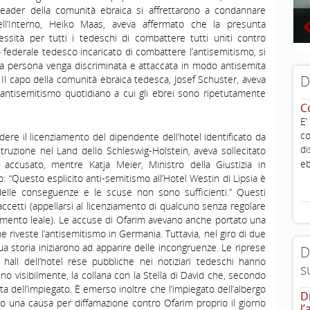
 leader della comunità ebraica si affrettarono a condannare
 dell’Interno, Heiko Maas, aveva affermato che la presunta
ssità per tutti i tedeschi di combattere tutti uniti contro
io federale tedesco incaricato di combattere l’antisemitismo, si
una persona venga discriminata e attaccata in modo antisemita
D
l.” Il capo della comunità ebraica tedesca, Josef Schuster, aveva
’antisemitismo quotidiano a cui gli ebrei sono ripetutamente
C
E’
co
iedere il licenziamento del dipendente dell’hotel identificato da
di
struzione nel Land dello Schleswig-Holstein, aveva sollecitato
eb
o accusato, mentre Katja Meier, Ministro della Giustizia in
to: “Questo esplicito anti-semitismo all’Hotel Westin di Lipsia è
 delle conseguenze e le scuse non sono sufficienti.” Questi
accetti (appellarsi al licenziamento di qualcuno senza regolare
mento leale). Le accuse di Ofarim avevano anche portato una
riveste l’antisemitismo in Germania. Tuttavia, nel giro di due
a storia iniziarono ad apparire delle incongruenze. Le riprese
D
 hall dell’hotel rese pubbliche nei notiziari tedeschi hanno
s
 visibilmente, la collana con la Stella di David che, secondo
a dell’impiegato. È emerso inoltre che l’impiegato dell’albergo
D
to una causa per diffamazione contro Ofarim proprio il giorno
l