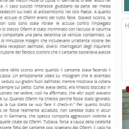
te del Westin Hotel di Lipsia, in Germania, di aver avuto nei
a. Il caso suscitò l’interesse giudiziario da parte dei media
i tedeschi sui livelli di antisemitismo nel loro Paese. A quanto
e accuse di Ofarim erano del tutto false. Giovedì scorso, la
on solo sono state ritirate le accuse contro l’impiegato
H
 lo stesso Ofarim è stato incriminato con l’accusa di calunnia
ro comportare una pena detentiva se venisse condannato. La
di minuziose indagini che includevano un’attenta visione dei
lla reception dell’hotel, diversi interrogatori degli inquirenti
ruzione del fatidico scontro che il cantante sosteneva avesse
ttobre dello scorso anno quando il cantante stava facendo il
 Lipsia. Un emozionante video su Instagram che è diventato
 seduto sui gradini fuori dall’hotel, mentre mostrava la collana
e sempre sul petto. Come aveva detto, era rimasto bloccato in
ustrato nel vedere, così ha affermato, che altri ospiti avevano
 di lui. Quando Ofarim ha chiesto perché fosse stato ignorato,
a la tua stella se vuoi fare il check-in.” Per quanto brutto
 se fosse realmente accaduto, non sarebbe stato in alcun
mo in Germania, che spesso comporta aggressioni violente e
quelle citate da Ofarim. Tuttavia, forse a causa della celebrità
essere figlio del cantante pop israeliano Abi Ofarim, il caso ha