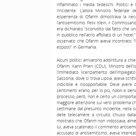
infiammato i media tedeschi. Politici e
l’incidente. L’allora Ministro federale
esperienza di Ofarim dimostrava la nece
l’antisemitismo. Felix Klein, il Commissar
era dichiarato “sconvolto dal fatto che 
in pubblico nell’atrio affollato di un hote
osservato che Ofarim aveva incontrato “l
esposti” in Germania.
Alcuni politici arrivarono addirittura a ch
Ofarim. Karin Prien (CDU), Ministro dell’I
l’immediato licenziamento dell’impiegat
Sassonia, dove si trova Lipsia, aveva scrit
indicibile e insopportabile. Deve avere
sentimenti erano, per lo più, nobili e ben
processo, però, non è certo un comporta
maggiore attenzione sul vero problema che 
settimane dal presunto incidente, nella su
delle telecamere a circuito chiuso dalla
mostrato che Ofarim non indossava, almeno
lui, aveva scatenato il commento antisemit
accusato di antisemitismo, aveva intenta