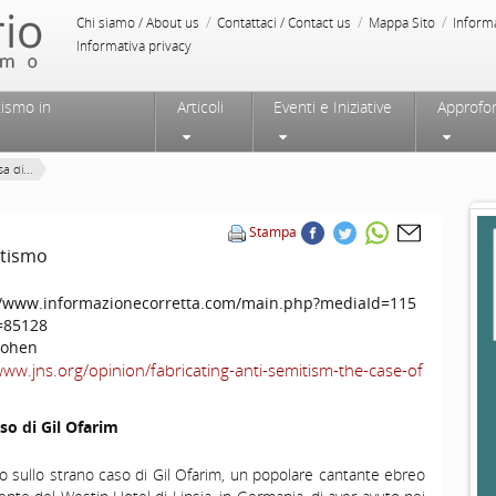
/
/
/
Chi siamo / About us
Contattaci / Contact us
Mappa Sito
Inform
Informativa privacy
tismo in
Articoli
Eventi e Iniziative
Approfo
a di...
Stampa
itismo
//www.informazionecorretta.com/main.php?mediaId=115
=85128
Cohen
www.jns.org/opinion/fabricating-anti-semitism-the-case-of
so di Gil Ofarim
lo sullo strano caso di Gil Ofarim, un popolare cantante ebreo