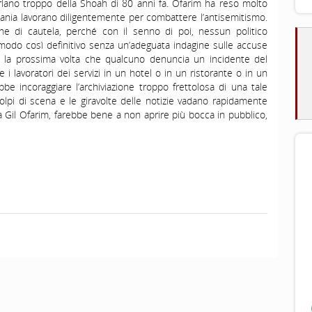
rlano troppo della Shoah di 80 anni fa. Ofarim ha reso molto
ermania lavorano diligentemente per combattere l’antisemitismo.
ne di cautela, perché con il senno di poi, nessun politico
odo così definitivo senza un’adeguata indagine sulle accuse
e la prossima volta che qualcuno denuncia un incidente del
 i lavoratori dei servizi in un hotel o in un ristorante o in un
be incoraggiare l’archiviazione troppo frettolosa di una tale
lpi di scena e le giravolte delle notizie vadano rapidamente
 Gil Ofarim, farebbe bene a non aprire più bocca in pubblico,