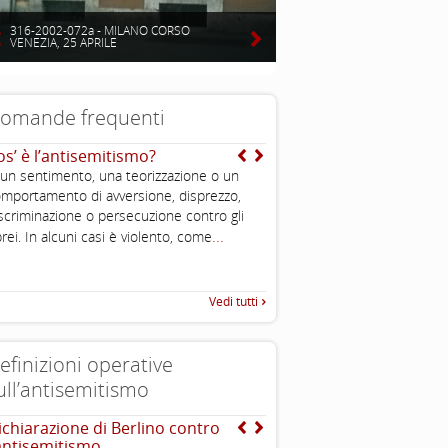
316-2002-072a - MILANO CORSO
VENEZIA, 25 APRILE
omande frequenti
os’ è l’antisemitismo?
Chi è un ebreo?
 un sentimento, una teorizzazione o un
E’ una persona di religione e
mportamento di avversione, disprezzo,
comunque condivide cultura e
scriminazione o persecuzione contro gli
dell’ebraismo; è ebreo chi n
...
ebrea o si converte. Ciascun
rei. In alcuni casi è violento, come
...
caratteristiche
Vedi tutti
efinizioni operative
ull’antisemitismo
ichiarazione di Berlino contro
EUMC , definizione opera
’antisemitismo
antisemitismo