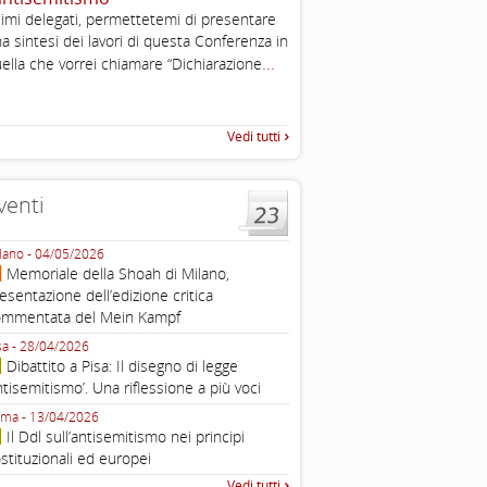
imi delegati, permettetemi di presentare
Working definition of antise
a sintesi dei lavori di questa Conferenza in
di questo documento e di off
...
pratica all'identificazione d'inc
ella che vorrei chiamare “Dichiarazione
raccolta
Vedi tutti
venti
lano - 04/05/2026
Roma - 16/03/2026
Memoriale della Shoah di Milano,
Roma, webinar “Il DDL ant
esentazione dell’edizione critica
e ombre
ommentata del Mein Kampf
Fondazione Castagneto Banca 1910
Livorno - 04/03/2026
sa - 28/04/2026
Livorno, conferenza sull’a
Dibattito a Pisa: Il disegno di legge
con Gadi Luzzatto Voghera, di
ntisemitismo’. Una riflessione a più voci
Fondazione CDEC
ma - 13/04/2026
Roma, Via della Dogana Vecchia 2
Il Ddl sull’antisemitismo nei principi
Giustiniani, Sala Zuccari - 03/03/
stituzionali ed europei
Roma, Senato, presentazi
Vedi tutti