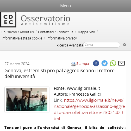
Menu
/
/
/
Chi siamo / About us
Contattaci / Contact us
Mappa Sito
/
Informativa estesa cookie
Informativa privacy
Ricerca Avanzata
27 Marzo 2024
Stampa
Genova, estremisti pro pal aggrediscono il rettore
dell’università
Fonte:
www.ilgiornale.it
Autore:
Francesca Galici
Link:
https://www.ilgiornale.it/news/
nazionale/genocida-assassino-aggre
dito-dai-collettivi-rettore-2302142.h
tml
Tensioni pure all’università di Genova, il blitz dei collettivi: