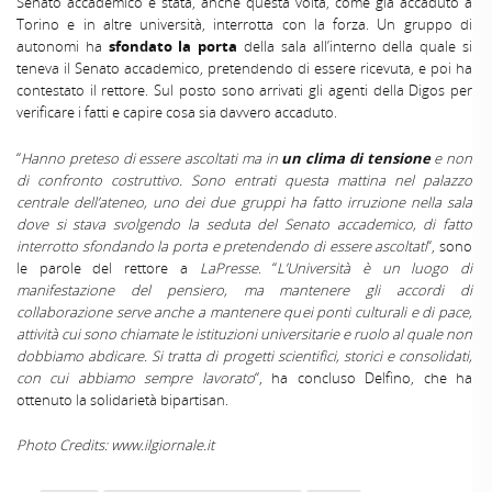
Senato accademico è stata, anche questa volta, come già accaduto a
Torino e in altre università, interrotta con la forza. Un gruppo di
autonomi ha
sfondato la porta
della sala all’interno della quale si
teneva il Senato accademico, pretendendo di essere ricevuta, e poi ha
contestato il rettore. Sul posto sono arrivati gli agenti della Digos per
verificare i fatti e capire cosa sia davvero accaduto.
“
Hanno preteso di essere ascoltati ma in
un clima di tensione
e non
di confronto costruttivo. Sono entrati questa mattina nel palazzo
centrale dell’ateneo, uno dei due gruppi ha fatto irruzione nella sala
dove si stava svolgendo la seduta del Senato accademico, di fatto
interrotto sfondando la porta e pretendendo di essere ascoltati
“, sono
le parole del rettore a
LaPresse
. “
L’Università è un luogo di
manifestazione del pensiero, ma mantenere gli accordi di
collaborazione serve anche a mantenere quei ponti culturali e di pace,
attività cui sono chiamate le istituzioni universitarie e ruolo al quale non
dobbiamo abdicare. Si tratta di progetti scientifici, storici e consolidati,
con cui abbiamo sempre lavorato
“, ha concluso Delfino, che ha
ottenuto la solidarietà bipartisan.
Photo Credits: www.ilgiornale.it