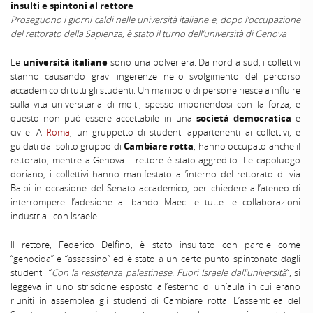
insulti e spintoni al rettore
Proseguono i giorni caldi nelle università italiane e, dopo l’occupazione
del rettorato della Sapienza, è stato il turno dell’università di Genova
Le
università italiane
sono una polveriera. Da nord a sud, i collettivi
stanno causando gravi ingerenze nello svolgimento del percorso
accademico di tutti gli studenti. Un manipolo di persone riesce a influire
sulla vita universitaria di molti, spesso imponendosi con la forza, e
questo non può essere accettabile in una
società democratica
e
civile. A
Roma
, un gruppetto di studenti appartenenti ai collettivi, e
guidati dal solito gruppo di
Cambiare rotta
, hanno occupato anche il
rettorato, mentre a Genova il rettore è stato aggredito. Le capoluogo
doriano, i collettivi hanno manifestato all’interno del rettorato di via
Balbi in occasione del Senato accademico, per chiedere all’ateneo di
interrompere l’adesione al bando Maeci e tutte le collaborazioni
industriali con Israele.
Il rettore, Federico Delfino, è stato insultato con parole come
“genocida” e “assassino” ed è stato a un certo punto spintonato dagli
studenti. “
Con la resistenza palestinese. Fuori Israele dall’università
“, si
leggeva in uno striscione esposto all’esterno di un’aula in cui erano
riuniti in assemblea gli studenti di Cambiare rotta. L’assemblea del