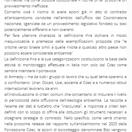
normativa, ma come bussola istituzionale – rischia di far produrre un
provvedimento inefficace.
Corriamo cioè il rischio di avere azioni già in atto di contrasto
all’antisemitismo condotte nell’ambito dell’ufficio del Coordinatore
nazionale, sganciate da un provvedimento legislativo fondato su basi
potenzialmente differenti e non coerenti.
Per fare ulteriore chiarezza: la definizione Ihra dichiara in modo
inequivocabile a premessa delle esemplificazioni proposte che “le
critiche verso Israele simili a quelle rivolte a qualsiasi altro paese non
possono essere considerate antisemite”.
La definizione Ihra e le sue categorizzazioni costituiscono la base delle
attività di monitoraggio effettuate in Italia non solo dal Cdec come
sembra intendere il portavoce
di Amnesty – ma da tutti i gruppi di lavoro che su quel tema operano e
si confrontano. Unar, Oscad, Ucei, assieme al Cdec e a numerosi istituti
internazionali lavorano da anni
all’individuazione di criteri comuni che consentano di misurare il livello
di pericolosità della diffusione dell’ideologia antisemita. La raccolta e
l’esame dei dati è tutt’altro che “inaccurata”, e risponde a criteri ben
definiti con lo scopo di offrire alle istituzioni gli strumenti necessari a
disegnare strategie di contrasto. Nello specifico, come verrà chiarito
nella prossima release del rapporto sull’antisemitismo nel 2025 della
Fondazione Cdec, le azioni di boicottaggio denominate Bds vengono