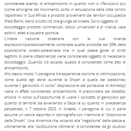
considerate esempi di antisemitismo in quanto non si riferiscono più
(come all’origine del movimento sorto in emulazione della lotta contro
l’apartheid in Sud Africa) a prodotti provenienti dai territori occupati(la
West Bank), bensì a tutto ciò che giunge da Israele. Sono oggetto di
boicottaggio prodotti commerciali, istituti universitari e di ricerca, case
editrici, atleti e squadre sportive.
L’intera nazione israeliana con le sue diverse
espressioni(paradossalmente comprese quelle prodotte dal 20% della
popolazione israelo-palestinese che in quel paese gode di diritti
legittimi di piena cittadinanza) viene considerata oggetto di necessario
boicottaggio. Quando ciò accade, questo è considerato come atto di
antisemitismo.
Allo stesso modo,”il paragone tra esperienze storiche di vittimizzazione,
come quella egli ebrei durante la Shoah e quella dei palestinesi
durante il genocidio in corso” (espressione del portavoce di Amnesty)
viene in effetti considerato antisemitismo. A prescindere dal dibattito
ancora in corso sull’opportunità di usare il concetto di genocidio per
quanto di terribile sta avvenendo a Gaza (e su quanto in precedenza
perpetrato, il 7 ottobre 2023, in Israele), il paragone di cui si parla
assume un valore descritto in storiografia con il termine di “distorsione
della Shoah”. Una dinamica che, accanto alla “negazione” della stessa e,
ultimamente, alla “sostituzione vittimaria”, è considerata da gli studiosi