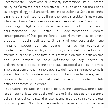
Recentemente il portavoce di Amnesty International Italia Riccardo
Noury ha formulato nella newsletter di un quotidiano italiano riserve
sui disegni di legge sull’antisemitismo in discussione al Senato perché si
basano sulla definizione dell’Ihra che equiparerebbe l’antisionismo
all’antisemitismo. Nello stesso intervento egli definisce “inaccurato” i
monitoraggio degli episodi di antisemitismo prodotto ogni anno
dall’Osservatorio del Centro di documentazione ebraica
contemporanea (CDec) poiché fonda i suoi rilevamenti sui parametri
proposti in quella definizione. Si tratta di due osservazioni che
meritano risposta, per sgomberare il campo da equivoci e
fraintendimenti. Va ribadito, innanzitutto, che la definizione Ihra non
afferma quel che le viene fatto dire. I termini sionismo e antisionismo
non sono presenti né nella definizione né negli esempi di
antisemitismo proposti e che sono stati sottoposti a critica in diversi
ambiti accademici, che hanno elaborato definizioni alternative come la
Jda e la Nexus. Confondere l’uso distorto che a tratti l’attuale governo
israeliano ha proposto di quella definizione, con i contenuti della
definizione stessa, è un errore.
Il suo valore – ineludibile nell’iter di discussione e approvazione di una
legge – sta nel fatto che quella definizione è alla base da un decennio
delle strategie di contrasto all’antisemitismo in Europa e in diversi paesi,
Italia compresa. Non fare riferimento ad essa – non come base