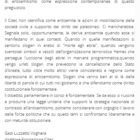
di antisemitismo come espressione contemporanea di questo
pregiudizio.
Il Cdec non identifica come antisemite le azioni di mobilitazione della
società civile a supporto dei diritti dei palestinesi. Ci mancherebbe.
Segnala solo, opportunamente, le derive antisemite quando esse si
manifestano in quei contesti. Quando in quelle manifestazioni si
sentono slogan in arabo di “morte agli ebrei”, quando vengono
sventolati simboli e vessilli dell’organizzazione terroristica Hamas che
persegue l’uccisone degli ebrei in maniera programmatica,quando
vengo urlati slogan che prevedono la cancellazione dello Stato
d’Israele, tutto ciò(e molto altro) viene considerato a ragione come
espressione di antisemitismo. Slogan che vanno ben al di là della
libertà di parola di cui tutti noi godiamo e che difendiamo come diritto
costituzionale fondamentale.
Il dibattito parlamentare in corso è fondamentale. Se da esso si riuscirà
a produrre una legge unitaria che supporti la strategia nazionale di
contrasto all’antisemitismo, potremo considerare con orgoglio il lavoro
delle forze politiche che su questi temi si confrontano liberamente e
con maturità istituzionale.
Gadi Luzzatto Voghera
direttore Fondazione Cdec