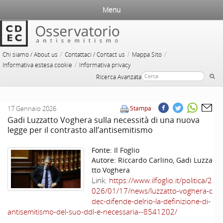
Menu
/
/
/
Chi siamo / About us
Contattaci / Contact us
Mappa Sito
/
Informativa estesa cookie
Informativa privacy
Ricerca Avanzata
17 Gennaio 2026
Stampa
Gadi Luzzatto Voghera sulla necessità di una nuova
legge per il contrasto all’antisemitismo
Fonte:
Il Foglio
Autore:
Riccardo Carlino, Gadi Luzza
tto Voghera
Link:
https://www.ilfoglio.it/politica/2
026/01/17/news/luzzatto-voghera-c
dec-difende-delrio-la-definizione-di-
antisemitismo-del-suo-ddl-e-necessaria--8541202/