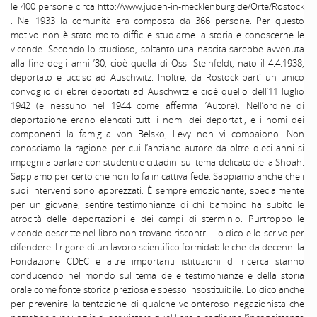
le 400 persone circa http://www.juden-in-mecklenburg.de/Orte/Rostock
. Nel 1933 la comunità era composta da 366 persone. Per questo
motivo non è stato molto difficile studiarne la storia e conoscerne le
vicende. Secondo lo studioso, soltanto una nascita sarebbe avvenuta
alla fine degli anni ’30, cioè quella di Ossi Steinfeldt, nato il 4.4.1938,
deportato e ucciso ad Auschwitz. Inoltre, da Rostock partì un unico
convoglio di ebrei deportati ad Auschwitz e cioè quello dell’11 luglio
1942 (e nessuno nel 1944 come afferma l’Autore). Nell’ordine di
deportazione erano elencati tutti i nomi dei deportati, e i nomi dei
componenti la famiglia von Belskoj Levy non vi compaiono. Non
conosciamo la ragione per cui l’anziano autore da oltre dieci anni si
impegni a parlare con studenti e cittadini sul tema delicato della Shoah.
Sappiamo per certo che non lo fa in cattiva fede. Sappiamo anche che i
suoi interventi sono apprezzati. È sempre emozionante, specialmente
per un giovane, sentire testimonianze di chi bambino ha subito le
atrocità delle deportazioni e dei campi di sterminio. Purtroppo le
vicende descritte nel libro non trovano riscontri. Lo dico e lo scrivo per
difendere il rigore di un lavoro scientifico formidabile che da decenni la
Fondazione CDEC e altre importanti istituzioni di ricerca stanno
conducendo nel mondo sul tema delle testimonianze e della storia
orale come fonte storica preziosa e spesso insostituibile. Lo dico anche
per prevenire la tentazione di qualche volonteroso negazionista che