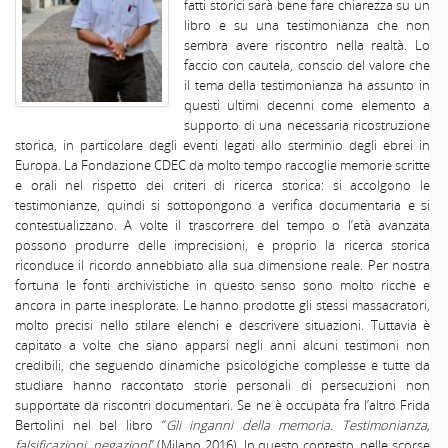
fatti storici sarà bene fare chiarezza su un
libro e su una testimonianza che non
sembra avere riscontro nella realtà. Lo
faccio con cautela, conscio del valore che
il tema della testimonianza ha assunto in
questi ultimi decenni come elemento a
supporto di una necessaria ricostruzione
storica, in particolare degli eventi legati allo sterminio degli ebrei in
Europa. La Fondazione CDEC da molto tempo raccoglie memorie scritte
e orali nel rispetto dei criteri di ricerca storica: si accolgono le
testimonianze, quindi si sottopongono a verifica documentaria e si
contestualizzano. A volte il trascorrere del tempo o l’età avanzata
possono produrre delle imprecisioni, e proprio la ricerca storica
riconduce il ricordo annebbiato alla sua dimensione reale. Per nostra
fortuna le fonti archivistiche in questo senso sono molto ricche e
ancora in parte inesplorate. Le hanno prodotte gli stessi massacratori,
molto precisi nello stilare elenchi e descrivere situazioni. Tuttavia è
capitato a volte che siano apparsi negli anni alcuni testimoni non
credibili, che seguendo dinamiche psicologiche complesse e tutte da
studiare hanno raccontato storie personali di persecuzioni non
supportate da riscontri documentari. Se ne è occupata fra l’altro Frida
Bertolini nel bel libro “
Gli inganni della memoria. Testimonianza,
falsificazioni, negazioni
” (Milano 2016). In questo contesto, nelle scorse