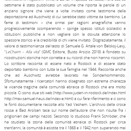
settimane è stato pubblicato un volume che riporta le parole di un
anziano signore che viene a volte invitato come testimone della
deportazione ad Auschwitz di cui sarebbe stato vittima da bambino. La
fame di testimoni – che ormai per ragioni anagrafiche vanno
progressivamente scomparendo – spinge spesso istituti scolastici e
istituzioni pubbliche a non vagliare con la dovuta attenzione lo
spessore storico e la credibilità di chi viene invitato. Disgraziatamente, il
valore di testimonianza del testo di Samuele G. Artale von Belskoj-Levy,
“
LeChaim – Alla vita
” (GMC Editore, Busto Arsizio 2018) è fondato su
ricostruzioni storiche non corrette e su ricordi che non hanno riscontri.
Lo scrittore racconta di essere nato a Rostock e di essere stato
deportato bambino con tutta la sua famiglia nel 1944. Racconta anche
che ad Auschwitz avrebbe lavorato nei Sonderkommando.
Sfortunatamente i ricercatori hanno disegnato con estrema chiarezza
le vicende tragiche della comunità ebraica di Rostock che era molto
piccola. Ci sono due siti web (http://www.juden-in-rostock.de/index.html
http://max-samuel-haus.de/index-e.html) a cui fare riferimento e ci sono
le fonti documentarie raccolte allo Yad Vashem. L’archivio della croce
rossa a Bad Arolsen tace sul nome dell’autore che non risulta fra i
prigionieri dei campi nazisti. Secondo lo studioso Frank Schröder, che
ha studiato la storia della comunità ebraica di Rostock per circa
trent’anni, la comunità è esistita tra il 1868 e il 1942 non superando mai