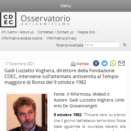
Menu
/
/
/
Chi siamo / About us
Contattaci / Contact us
Mappa Sito
/
Informativa estesa cookie
Informativa privacy
Ricerca Avanzata
17 Dicembre 2021
Stampa
Gadi Luzzatto Voghera, direttore della Fondazione
CDEC, interviene sull’attentato antisemita al Tempio
maggiore di Roma del 9 ottobre 1982
Fonte:
Il Riformista, Moked.it
Autore:
Gadi Luzzatto Voghera, Umb
erto De Giovannangeli
9 ottobre 1982.
“Trovare nero su bianco
che il giorno dell’attacco terroristico fosse
stata sguarnita la sicurezza davanti alla