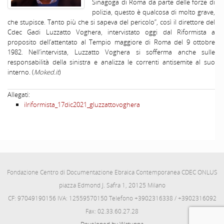
Sinagoga di Roma da parte delle forze di
polizia, questo è qualcosa di molto grave,
che stupisce. Tanto più che si sapeva del pericolo”, così il direttore del
Cdec Gadi Luzzatto Voghera, intervistato oggi dal Riformista a
proposito dell’attentato al Tempio maggiore di Roma del 9 ottobre
1982. Nell’intervista, Luzzatto Voghera si sofferma anche sulle
responsabilità della sinistra e analizza le correnti antisemite al suo
interno. (
Moked.it
)
Allegati:
ilriformista_17dic2021_gluzzattovoghera
Fondazione Centro di Documentazione Ebraica Contemporanea CDEC ONLUS
piazza Edmond J. Safra 1, 20125 Milano
CF: 97049190156 IVA: 12559570150 Telefono +3902316338 / +3902316092
Fax: 02.33.60.27.28