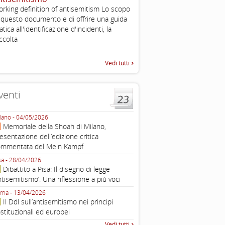
2003
rking definition of antisemitism Lo scopo
Tratto da: EUMC-Manifestati
 questo documento e di offrire una guida
Antisemitism in the EU 2002
atica all'identificazione d'incidenti, la
225-241 2.1.2 DEFINIZIONI,
ccolta
TEORIE INTRODUZIONE Poic
Vedi tutti
venti
lano - 04/05/2026
Roma - 16/03/2026
Memoriale della Shoah di Milano,
Roma, webinar “Il DDL ant
esentazione dell’edizione critica
e ombre
ommentata del Mein Kampf
Fondazione Castagneto Banca 1910
Livorno - 04/03/2026
sa - 28/04/2026
Livorno, conferenza sull’a
Dibattito a Pisa: Il disegno di legge
con Gadi Luzzatto Voghera, di
ntisemitismo’. Una riflessione a più voci
Fondazione CDEC
ma - 13/04/2026
Roma, Via della Dogana Vecchia 2
Il Ddl sull’antisemitismo nei principi
Giustiniani, Sala Zuccari - 03/03/
stituzionali ed europei
Roma, Senato, presentazi
Vedi tutti