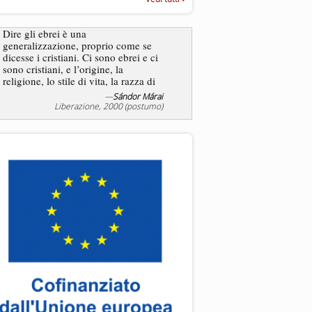
“Rapporto annuale sull’antisem
2025”
Dire gli ebrei è una
generalizzazione, proprio come se
L’antisemitismo non è un
dicesse i cristiani. Ci sono ebrei e ci
degli ebrei bensì degli ant
sono cristiani, e l’origine, la
religione, lo stile di vita, la razza di
sicuro comportano tanti tratti...
—
Sándor Márai
—
Jea
Liberazione, 2000 (postumo)