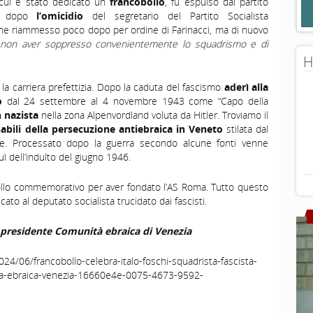
cui è stato dedicato un
francobollo
, fu espulso dal partito
mo dopo
l’omicidio
del segretario del Partito Socialista
nne riammesso poco dopo per ordine di Farinacci, ma di nuovo
“
non aver soppresso convenientemente lo squadrismo e di
H
 la carriera prefettizia. Dopo la caduta del fascismo
aderì alla
no
dal 24 settembre al 4 novembre 1943 come “Capo della
 nazista
nella zona Alpenvordland voluta da Hitler. Troviamo il
abili della persecuzione antiebraica in Veneto
stilata dal
e. Processato dopo la guerra secondo alcune fonti venne
ì dell’indulto del giugno 1946.
obollo commemorativo per aver fondato l’AS Roma. Tutto questo
cato al deputato socialista trucidato dai fascisti.
 presidente Comunità ebraica di Venezia
024/06/francobollo-celebra-italo-foschi-squadrista-fascista-
ta-ebraica-venezia-16660e4e-0075-4673-9592-