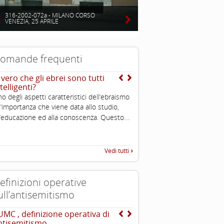
316-2002-072a - MILANO CORSO
VENEZIA, 25 APRILE
omande frequenti
 vero che gli ebrei sono tutti
Ma perché ce l’han tutti
telligenti?
loro? Qualche colpa l’a
pure avuta…
o degli aspetti caratteristici dell’ebraismo
Come abbiamo visto, il popolo
l’importanza che viene data allo studio,
popolo della diaspora, che d
...
l’educazione ed alla conoscenza. Questo
...
sparso per il mondo,
Vedi tutti
efinizioni operative
ull’antisemitismo
UMC , definizione operativa di
EUMC-Manifestations of
ntisemitismo
Antisemitism in the EU 