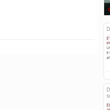
D
E’
in
Un
è 
al
D
s
E
a