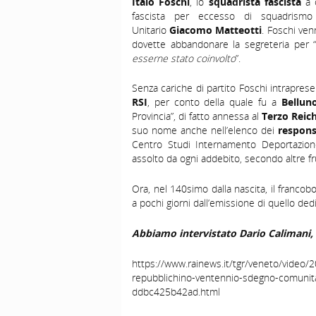
Italo Foschi
, lo
squadrista fascista
a 
fascista per eccesso di squadris
Unitario
Giacomo Matteotti
. Foschi ve
dovette abbandonare la segreteria per 
esserne stato coinvolto
”.
Senza cariche di partito Foschi intraprese
RSI
, per conto della quale fu a
Bellu
Provincia”, di fatto annessa al
Terzo Reich
suo nome anche nell’elenco dei
respons
Centro Studi Internamento Deportazion
assolto da ogni addebito, secondo altre fru
Ora, nel 140simo dalla nascita, il franc
a pochi giorni dall’emissione di quello dedi
Abbiamo intervistato Dario Calimani,
https://www.rainews.it/tgr/veneto/video/2
repubblichino-ventennio-sdegno-comuni
ddbc425b42ad.html