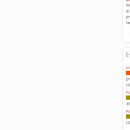
Wo
di
pr
ra
E
Mi
pr
c
Pi
‘a
Ro
co