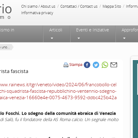
/
/
/
Chi siamo / About us
Contattaci / Contact us
Mappa Sito
Inform
Informativa privacy
tismo in
Articoli
Eventi e Iniziative
Approfo
 uno...
Stampa
sta fascista
www.rainews.it/tgr/veneto/video/2024/06/francobollo-cel
schi-squadrista-fascista-repubblichino-ventennio-sdegno-
raica-venezia-16660e4e-0075-4673-9592-ddbc425b42a
alo Foschi. Lo sdegno della comunità ebraica di Venezia
di Salò, fu il fondatore della AS Roma calcio. Un segnale molto