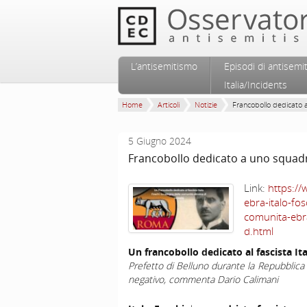
Vai al contenuto principale
Vai al contenuto secondario
L’antisemitismo
Episodi di antisemi
Menu principale
Italia/Incidents
Home
Articoli
Notizie
Francobollo dedicato a
5 Giugno 2024
Francobollo dedicato a uno squadri
Link:
https://
ebra-italo-fo
comunita-eb
d.html
Un francobollo dedicato al fascista It
Prefetto di Belluno durante la Repubblica 
negativo, commenta Dario Calimani