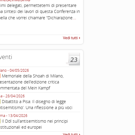
, definizione operativa d
imi delegati, permettetemi di presentare
antisemitismo
a sintesi dei lavori di questa Conferenza in
IHRA Plenary Meetings Buchar
...
ella che vorrei chiamare “Dichiarazione
corso della sua assemblea ple
Vedi tutti
venti
lano - 04/05/2026
Roma - 16/03/2026
Memoriale della Shoah di Milano,
Roma, webinar “Il DDL ant
esentazione dell’edizione critica
e ombre
ommentata del Mein Kampf
Fondazione Castagneto Banca 1910
Livorno - 04/03/2026
sa - 28/04/2026
Livorno, conferenza sull’a
Dibattito a Pisa: Il disegno di legge
con Gadi Luzzatto Voghera, di
ntisemitismo’. Una riflessione a più voci
Fondazione CDEC
ma - 13/04/2026
Roma, Via della Dogana Vecchia 2
Il Ddl sull’antisemitismo nei principi
Giustiniani, Sala Zuccari - 03/03/
stituzionali ed europei
Roma, Senato, presentazi
Vedi tutti