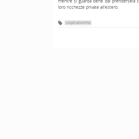
mentre si guarda bene dal prendersela co
loro ricchezze private all’estero.
cospirativismo