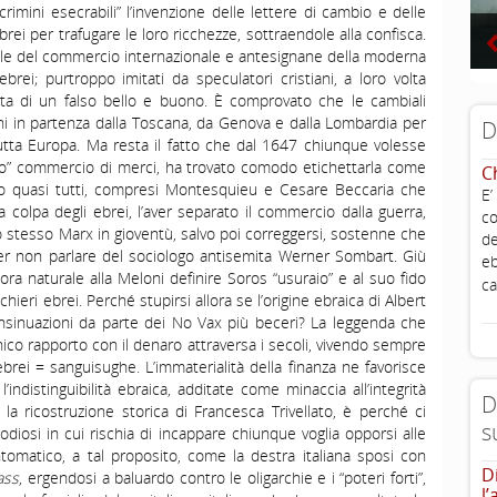
 crimini esecrabili” l’invenzione delle lettere di cambio e delle
brei per trafugare le loro ricchezze, sottraendole alla confisca.
le del commercio internazionale e antesignane della moderna
brei; purtroppo imitati da speculatori cristiani, a loro volta
atta di un falso bello e buono. È comprovato che le cambiali
oni in partenza dalla Toscana, da Genova e dalla Lombardia per
D
in tutta Europa. Ma resta il fatto che dal 1647 chiunque volesse
sano” commercio di merci, ha trovato comodo etichettarla come
C
uto quasi tutti, compresi Montesquieu e Cesare Beccaria che
E’
colpa degli ebrei, l’aver separato il commercio dalla guerra,
co
 stesso Marx in gioventù, salvo poi correggersi, sostenne che
de
 Per non parlare del sociologo antisemita Werner Sombart. Giù
eb
cora naturale alla Meloni definire Soros “usuraio” e al suo fido
ca
chieri ebrei. Perché stupirsi allora se l’origine ebraica di Albert
 insinuazioni da parte dei No Vax più beceri? La leggenda che
nico rapporto con il denaro attraversa i secoli, vivendo sempre
brei = sanguisughe. L’immaterialità della finanza ne favorisce
l’indistinguibilità ebraica, additate come minaccia all’integrità
D
 la ricostruzione storica di Francesca Trivellato, è perché ci
s
 odiosi in cui rischia di incappare chiunque voglia opporsi alle
intomatico, a tal proposito, come la destra italiana sposi con
D
ass
, ergendosi a baluardo contro le oligarchie e i “poteri forti”,
l