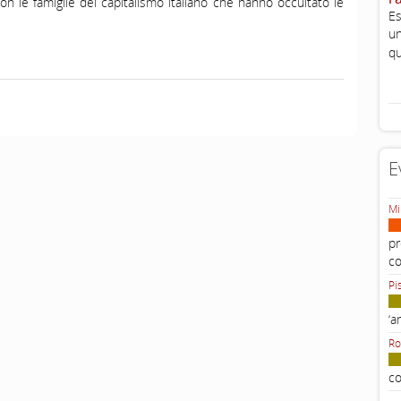
n le famiglie del capitalismo italiano che hanno occultato le
Es
un
qu
E
Mi
pr
c
Pi
‘a
Ro
co