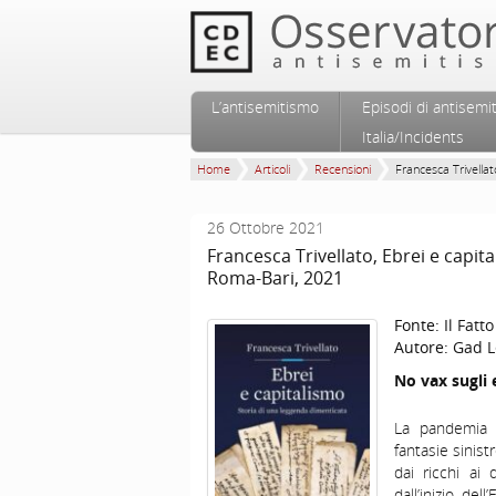
Vai al contenuto principale
Vai al contenuto secondario
L’antisemitismo
Episodi di antisemi
Menu principale
Italia/Incidents
Home
Articoli
Recensioni
Francesca Trivellato
26 Ottobre 2021
Francesca Trivellato, Ebrei e capit
Roma-Bari, 2021
Fonte:
Il Fatt
Autore:
Gad L
No vax sugli 
La pandemia 
fantasie sinist
dai ricchi ai
dall’inizio de