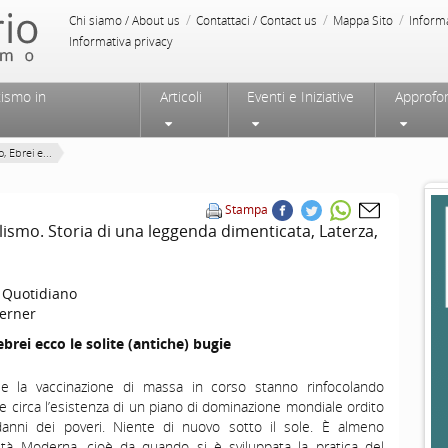
/
/
/
Chi siamo / About us
Contattaci / Contact us
Mappa Sito
Inform
Informativa privacy
tismo in
Articoli
Eventi e Iniziative
Approfo
, Ebrei e...
Stampa
alismo. Storia di una leggenda dimenticata, Laterza,
o Quotidiano
erner
ebrei ecco le solite (antiche) bugie
e la vaccinazione di massa in corso stanno rinfocolando
re circa l’esistenza di un piano di dominazione mondiale ordito
 danni dei poveri. Niente di nuovo sotto il sole. È almeno
ll’Età Moderna, cioè da quando si è sviluppata la pratica del