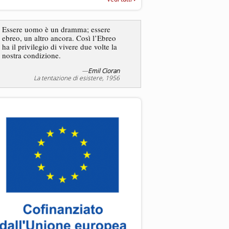
“Rapporto annuale sull’antisem
2025”
Essere uomo è un dramma; essere
ebreo, un altro ancora. Così l’Ebreo
L’antisemitismo non è un
ha il privilegio di vivere due volte la
degli ebrei bensì degli ant
nostra condizione.
—
Emil Cioran
—
Jea
La tentazione di esistere, 1956