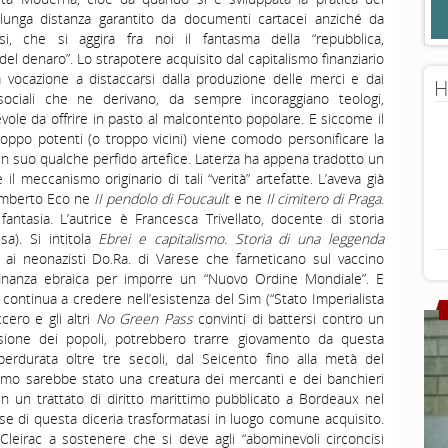
unga distanza garantito da documenti cartacei anziché da
osi, che si aggira fra noi il fantasma della “repubblica,
del denaro”. Lo strapotere acquisito dal capitalismo finanziario
a vocazione a distaccarsi dalla produzione delle merci e dai
H
ie sociali che ne derivano, da sempre incoraggiano teologi,
olpevole da offrire in pasto al malcontento popolare. E siccome il
roppo potenti (o troppo vicini) viene comodo personificare la
 un suo qualche perfido artefice. Laterza ha appena tradotto un
 il meccanismo originario di tali “verità” artefatte. L’aveva già
 Umberto Eco ne
II pendolo di Foucault
e ne
Il cimitero di Praga
.
antasia. L’autrice è Francesca Trivellato, docente di storia
sa). Si intitola
Ebrei e capitalismo. Storia di una leggenda
 ai neonazisti Do.Ra. di Varese che farneticano sul vaccino
finanza ebraica per imporre un “Nuovo Ordine Mondiale”. E
 continua a credere nell’esistenza del Sim (“Stato Imperialista
cero e gli altri
No Green Pass
convinti di battersi contro un
issione dei popoli, potrebbero trarre giovamento da questa
erdurata oltre tre secoli, dal Seicento fino alla metà del
smo sarebbe stato una creatura dei mercanti e dei banchieri
 in un trattato di diritto marittimo pubblicato a Bordeaux nel
ase di questa diceria trasformatasi in luogo comune acquisito.
leirac a sostenere che si deve agli “abominevoli circoncisi