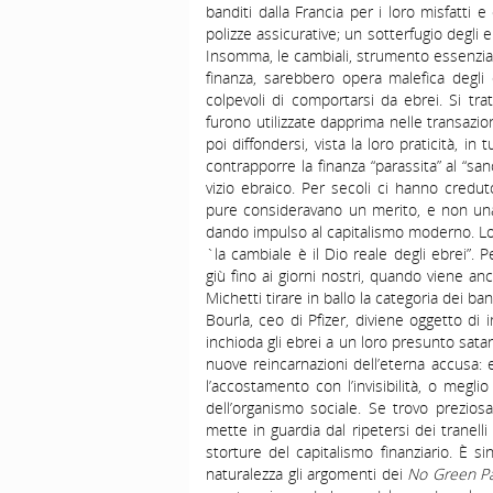
banditi dalla Francia per i loro misfatti e
polizze assicurative; un sotterfugio degli e
Insomma, le cambiali, strumento essenzia
finanza, sarebbero opera malefica degli e
colpevoli di comportarsi da ebrei. Si tr
furono utilizzate dapprima nelle transazi
poi diffondersi, vista la loro praticità, 
contrapporre la finanza “parassita” al “
vizio ebraico. Per secoli ci hanno cred
pure consideravano un merito, e non una 
dando impulso al capitalismo moderno. Lo
`la cambiale è il Dio reale degli ebrei”.
giù fino ai giorni nostri, quando viene an
Michetti tirare in ballo la categoria dei ban
Bourla, ceo di Pfizer, diviene oggetto di
inchioda gli ebrei a un loro presunto sata
nuove reincarnazioni dell’eterna accusa: e
l’accostamento con l’invisibilità, o meglio 
dell’organismo sociale. Se trovo preziosa
mette in guardia dal ripetersi dei tranelli
storture del capitalismo finanziario. È s
naturalezza gli argomenti dei
No Green P