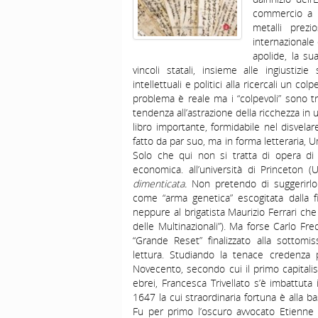
commercio a l
metalli prezi
internazionale 
apolide, la su
vincoli statali, insieme alle ingiustiz
intellettuali e politici alla ricercali un c
problema è reale ma i “colpevoli” sono t
tendenza all’astrazione della ricchezza in
libro importante, formidabile nel disvelare
fatto da par suo, ma in forma letteraria,
Solo che qui non si tratta di opera di f
economica. all’università di Princeton (U
dimenticata.
Non pretendo di suggerirlo
come “arma genetica” escogitata dalla 
neppure al brigatista Maurizio Ferrari che
delle Multinazionali”). Ma forse Carlo Frec
“Grande Reset” finalizzato alla sottom
lettura. Studiando la tenace credenza p
Novecento, secondo cui il primo capitali
ebrei, Francesca Trivellato s’è imbattuta
1647 la cui straordinaria fortuna è alla b
Fu per primo l’oscuro avvocato Etienne C