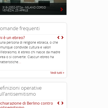
316-2002-072a - MILANO CORSO
VENEZIA, 25 APRILE
omande frequenti
hi è un ebreo?
E’ vero che gli ebrei sono
intelligenti?
 una persona di religione ebraica, o che
Uno degli aspetti caratteristi
munque condivide cultura e valori
è l’importanza che viene data 
ll’ebraismo; è ebreo chi nasce da madre
all’educazione ed alla conos
rea o si converte. Ciascun ebreo ha
...
ratteristiche
Vedi tutti
efinizioni operative
ull’antisemitismo
ichiarazione di Berlino contro
INTERNATIONAL HOLOC
’antisemitismo
REMEMBRANCE ALLIANCE