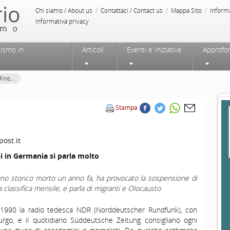
/
/
/
Chi siamo / About us
Contattaci / Contact us
Mappa Sito
Inform
Informativa privacy
tismo in
Articoli
Eventi e Iniziative
Approfo
Finis...
Stampa
ost.it
ui in Germania si parla molto
uno storico morto un anno fa, ha provocato la sospensione di
 classifica mensile, e parla di migranti e Olocausto
l 1990 la radio tedesca NDR (Norddeutscher Rundfunk), con
go, e il quotidiano Süddeutsche Zeitung consigliano ogni