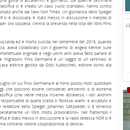
na giuria di accademici e giornalisti. Da qualche settimana
lassifica si è creato un caso («uno scandalo», hanno scritto
contato anche dal New York Times. Un giornalista dello Spiegel
DR si è dissociata, è stato messo in discussione il metodo di
 per ora sospesa: c’entra la presenza nella lista del libro Finis
H
Stoccarda ed è morto suicida nel settembre del 2016, quando
ta, aveva collaborato con il governo di Angela Merkel sulle
tellettuale originale e negli ultimi anni aveva fatto parlare di
e migrazioni. Finis Germania è un saggio di un centinaio di
sa editrice gestita da Götz Kubitschek, editore vicino alla
giugno (in cui Finis Germania è al nono posto) molti quotidiani
ggi che possono essere considerati antisemiti o di estrema
classifica (che viene messa insieme attraverso i voti anonimi
 responsabile di quella scelta si facesse avanti: è accaduto e
 un redattore dello Spiegel, Johannes Saltzwedel, si è dimesso
iberatamente un libro molto provocatorio». Nel frattempo il
ifica è stato messo in discussione e la radio tedesca NDR si è
nia contiene «teorie cospirazioniste di destra».