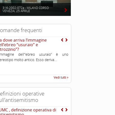
316-2002-072a - MILANO CORSO
VENEZIA, 25 APRILE
omande frequenti
a dove arriva l’immagine
Nel mondo ci sono stati
ell’ebreo “usuraio” e
moltissimi stermini e il
strozzino”?
ebraico non è l’unico ad
subito una grande perdi
’immagine dell’“ebreo usuraio” è uno
colpa di una gratuita e
...
ereotipo molto antico. Esso deriva
irrazionale violenza altr
allora si parla moltissim
Shoah mentre altre stra
non vengono commemo
Vedi tutti
Non è che gli ebrei son
vittimisti?
efinizioni operative
ull’antisemitismo
UMC , definizione operativa di
Dichiarazione di Berlino
ntisemitismo
l’antisemitismo