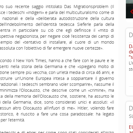
ro suo recente saggio intitolato Das Migrationsproblem (Il
isce i tedeschi «indigeni» e parla del multiculturalismo come di
nazionali e della «deliberata autodistruzione della cultura
l’indebolimento dell’identità tedesca Sieferle parla della
ntra in particolare su ciò che egli definisce il «mito di
D
ettiva negazionista, per negare cioè l’esistenza dei campi di
mpio del «tentativo di installare, al cuore di un mondo
D
assoluta con l’obiettivo di far emergere nuove certezze».
d
“
secondo il New York Times, hanno a che fare con le paure e le
L
senti nella storia della Germania e che «spiegano molto di
st
zione sempre più vecchia, con un’età media di circa 46 anni, e
ostruire un’Unione Europea intesa a soppiantare il governo
dizionali. I tedeschi sembrano voler scomparire», riassume il
inimizza l’Olocausto, che descrive come un «crimine», ma
ica della memoria dell’Olocausto che, sostiene, ha assunto le
i della Germania, dice, sono considerati unici e assoluti: «Il
D
un altro Olocausto all’infuori di me». Hitler, volendo fare
 storico, è riuscito a fare una cosa paradossale: ha legato
s
per l’eternità.
E
a
i tedeschi e gli ebrei per come sono stati considerati all’inizio