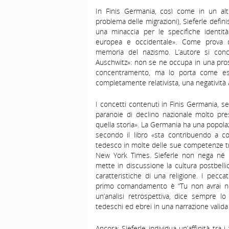
In Finis Germania, così come in un alt
problema delle migrazioni), Sieferle defin
una minaccia per le specifiche identità 
europea e occidentale». Come prova del
memoria del nazismo. L’autore si conce
Auschwitz»: non se ne occupa in una prosp
concentramento, ma lo porta come ese
completamente relativista, una negatività 
I concetti contenuti in Finis Germania, 
paranoie di declino nazionale molto pre
quella storia». La Germania ha una popola
secondo il libro «sta contribuendo a c
tedesco in molte delle sue competenze tra
New York Times. Sieferle non nega né m
mette in discussione la cultura postbell
caratteristiche di una religione. I peccat
primo comandamento è “Tu non avrai ness
un’analisi retrospettiva, dice sempre lo
tedeschi ed ebrei in una narrazione valida 
Ancora: Sieferle individua un’affinità tra 