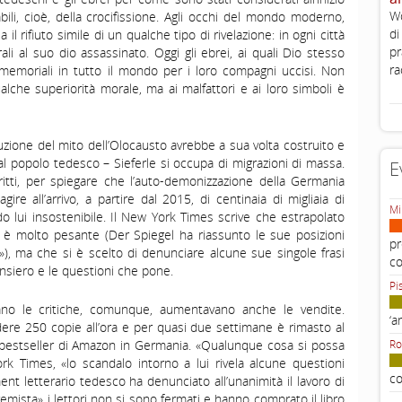
Wo
bili, cioè, della crocifissione. Agli occhi del mondo moderno,
di
 il rifiuto simile di un qualche tipo di rivelazione: in ogni città
pr
rali al suo dio assassinato. Oggi gli ebrei, ai quali Dio stesso
ra
memoriali in tutto il mondo per i loro compagni uccisi. Non
ualche superiorità morale, ma ai malfattori e ai loro simboli è
ruzione del mito dell’Olocausto avrebbe a sua volta costruito e
l popolo tedesco – Sieferle si occupa di migrazioni di massa.
E
critti, per spiegare che l’auto-demonizzazione della Germania
ire all’arrivo, a partire dal 2015, di centinaia di migliaia di
Mi
o lui insostenibile. Il New York Times scrive che estrapolato
e è molto pesante (Der Spiegel ha riassunto le sue posizioni
pr
i»), ma che si è scelto di denunciare alcune sue singole frasi
c
ensiero e le questioni che pone.
Pi
ano le critiche, comunque, aumentavano anche le vendite.
‘a
ndere 250 copie all’ora e per quasi due settimane è rimasto al
i bestseller di Amazon in Germania. «Qualunque cosa si possa
Ro
rk Times, «lo scandalo intorno a lui rivela alcune questioni
co
ent letterario tedesco ha denunciato all’unanimità il lavoro di
mista» i lettori non si sono fermati e hanno comprato il libro