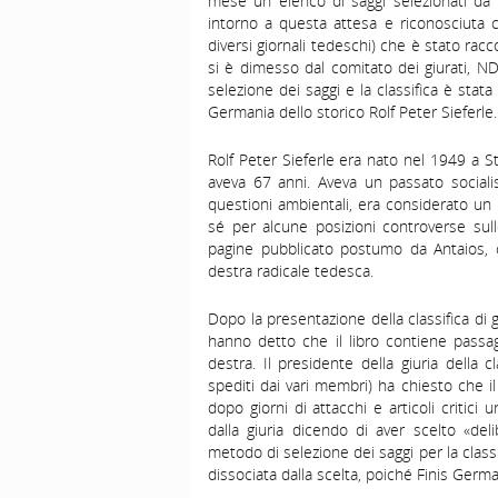
mese un elenco di saggi selezionati da u
intorno a questa attesa e riconosciuta c
diversi giornali tedeschi) che è stato rac
si è dimesso dal comitato dei giurati, N
selezione dei saggi e la classifica è stata
Germania dello storico Rolf Peter Sieferle.
Rolf Peter Sieferle era nato nel 1949 a 
aveva 67 anni. Aveva un passato socialis
questioni ambientali, era considerato un in
sé per alcune posizioni controverse sull
pagine pubblicato postumo da Antaios, ca
destra radicale tedesca.
Dopo la presentazione della classifica di 
hanno detto che il libro contiene passa
destra. Il presidente della giuria della 
spediti dai vari membri) ha chiesto che il
dopo giorni di attacchi e articoli critici
dalla giuria dicendo di aver scelto «del
metodo di selezione dei saggi per la class
dissociata dalla scelta, poiché Finis Germa