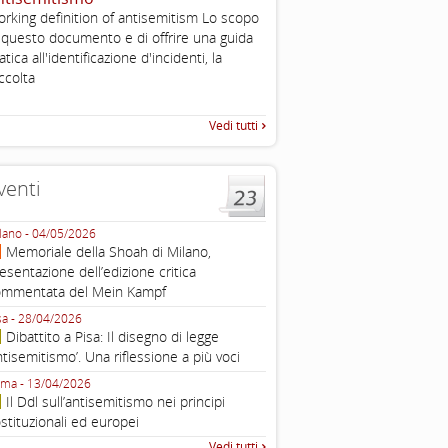
rking definition of antisemitism Lo scopo
Esimi delegati, permettetemi
 questo documento e di offrire una guida
una sintesi dei lavori di ques
atica all'identificazione d'incidenti, la
quella che vorrei chiamare “D
ccolta
Vedi tutti
venti
lano - 04/05/2026
Roma - 16/03/2026
Memoriale della Shoah di Milano,
Roma, webinar “Il DDL ant
esentazione dell’edizione critica
e ombre
ommentata del Mein Kampf
Fondazione Castagneto Banca 1910
Livorno - 04/03/2026
sa - 28/04/2026
Livorno, conferenza sull’a
Dibattito a Pisa: Il disegno di legge
con Gadi Luzzatto Voghera, di
ntisemitismo’. Una riflessione a più voci
Fondazione CDEC
ma - 13/04/2026
Roma, Via della Dogana Vecchia 2
Il Ddl sull’antisemitismo nei principi
Giustiniani, Sala Zuccari - 03/03/
stituzionali ed europei
Roma, Senato, presentazi
Vedi tutti