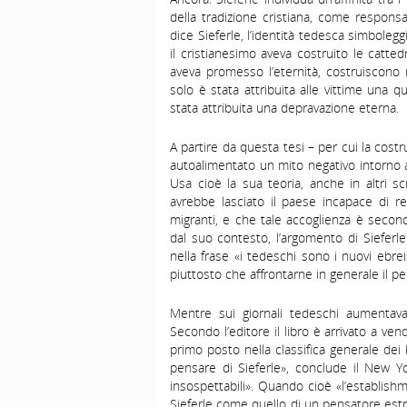
della tradizione cristiana, come responsa
dice Sieferle, l’identità tedesca simboleggia
il cristianesimo aveva costruito le catted
aveva promesso l’eternità, costruiscono 
solo è stata attribuita alle vittime una q
stata attribuita una depravazione eterna.
A partire da questa tesi – per cui la cost
autoalimentato un mito negativo intorno a
Usa cioè la sua teoria, anche in altri s
avrebbe lasciato il paese incapace di reag
migranti, e che tale accoglienza è second
dal suo contesto, l’argomento di Sieferl
nella frase «i tedeschi sono i nuovi ebre
piuttosto che affrontarne in generale il p
Mentre sui giornali tedeschi aumentav
Secondo l’editore il libro è arrivato a ve
primo posto nella classifica generale de
pensare di Sieferle», conclude il New Yo
insospettabili». Quando cioè «l’establishm
Sieferle come quello di un pensatore estre