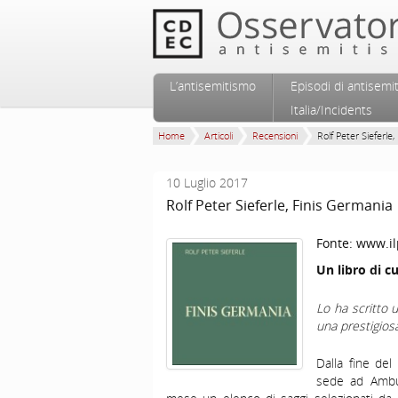
Vai al contenuto principale
Vai al contenuto secondario
L’antisemitismo
Episodi di antisemi
Menu principale
Italia/Incidents
Home
Articoli
Recensioni
Rolf Peter Sieferle, 
10 Luglio 2017
Rolf Peter Sieferle, Finis Germania
Fonte:
www.ilp
Un libro di c
Lo ha scritto 
una prestigiosa
Dalla fine de
sede ad Ambur