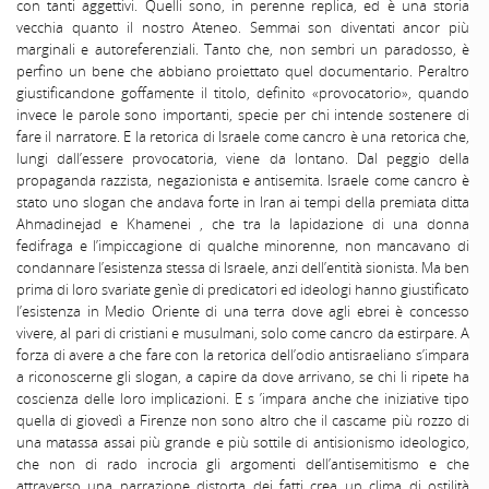
con tanti aggettivi. Quelli sono, in perenne replica, ed è una storia
vecchia quanto il nostro Ateneo. Semmai son diventati ancor più
marginali e autoreferenziali. Tanto che, non sembri un paradosso, è
perfino un bene che abbiano proiettato quel documentario. Peraltro
giustificandone goffamente il titolo, definito «provocatorio», quando
invece le parole sono importanti, specie per chi intende sostenere di
fare il narratore. E la retorica di Israele come cancro è una retorica che,
lungi dall’essere provocatoria, viene da lontano. Dal peggio della
propaganda razzista, negazionista e antisemita. Israele come cancro è
stato uno slogan che andava forte in Iran ai tempi della premiata ditta
Ahmadinejad e Khamenei , che tra la lapidazione di una donna
fedifraga e l’impiccagione di qualche minorenne, non mancavano di
condannare l’esistenza stessa di Israele, anzi dell’entità sionista. Ma ben
prima di loro svariate genìe di predicatori ed ideologi hanno giustificato
l’esistenza in Medio Oriente di una terra dove agli ebrei è concesso
vivere, al pari di cristiani e musulmani, solo come cancro da estirpare. A
forza di avere a che fare con la retorica dell’odio antisraeliano s’impara
a riconoscerne gli slogan, a capire da dove arrivano, se chi li ripete ha
coscienza delle loro implicazioni. E s ’impara anche che iniziative tipo
quella di giovedì a Firenze non sono altro che il cascame più rozzo di
una matassa assai più grande e più sottile di antisionismo ideologico,
che non di rado incrocia gli argomenti dell’antisemitismo e che
attraverso una narrazione distorta dei fatti crea un clima di ostilità