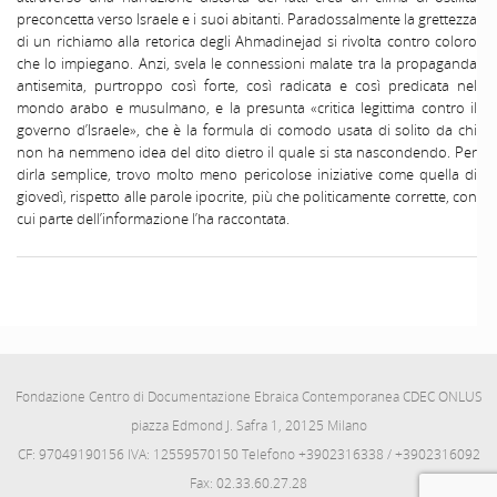
preconcetta verso Israele e i suoi abitanti. Paradossalmente la grettezza
di un richiamo alla retorica degli Ahmadinejad si rivolta contro coloro
che lo impiegano. Anzi, svela le connessioni malate tra la propaganda
antisemita, purtroppo così forte, così radicata e così predicata nel
mondo arabo e musulmano, e la presunta «critica legittima contro il
governo d’Israele», che è la formula di comodo usata di solito da chi
non ha nemmeno idea del dito dietro il quale si sta nascondendo. Per
dirla semplice, trovo molto meno pericolose iniziative come quella di
giovedì, rispetto alle parole ipocrite, più che politicamente corrette, con
cui parte dell’informazione l’ha raccontata.
Fondazione Centro di Documentazione Ebraica Contemporanea CDEC ONLUS
piazza Edmond J. Safra 1, 20125 Milano
CF: 97049190156 IVA: 12559570150 Telefono +3902316338 / +3902316092
Fax: 02.33.60.27.28