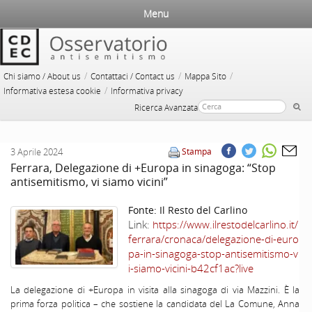
Menu
/
/
/
Chi siamo / About us
Contattaci / Contact us
Mappa Sito
/
Informativa estesa cookie
Informativa privacy
Ricerca Avanzata
3 Aprile 2024
Stampa
Ferrara, Delegazione di +Europa in sinagoga: “Stop
antisemitismo, vi siamo vicini”
Fonte:
Il Resto del Carlino
Link:
https://www.ilrestodelcarlino.it/
ferrara/cronaca/delegazione-di-euro
pa-in-sinagoga-stop-antisemitismo-v
i-siamo-vicini-b42cf1ac?live
La delegazione di +Europa in visita alla sinagoga di via Mazzini. È la
prima forza politica – che sostiene la candidata del La Comune, Anna