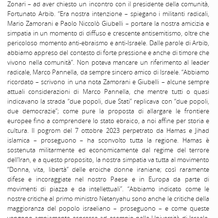
Zonari – ad aver chiesto un incontro con il presidente della comunità,
Fortunato Arbib. “Era nostra intenzione – spiegano i militanti radicali,
Mario Zamorani e Paolo Niccolò Giubelli – portare la nostra amicizia e
simpatia in un momento di diffuso e crescente antisemitismo, oltre che
pericoloso momento anti-ebraismo e anti-Israele. Dalle parole di Arbib,
abbiamo appreso del contesto di forte pressione e anche di timore che
vivono nella comunità”. Non poteva mancare un riferimento al leader
radicale, Marco Pannella, da sempre sincero amico di Israele. “Abbiamo
ricordato – scrivono in una nota Zamorani e Giubelli – alcune sempre
attuali considerazioni di Marco Pannella, che mentre tutti o quasi
indicavano la strada “due popoli, due Stati” replicava con “due popoli,
due democrazie”; come pure la proposta di allargare le frontiere
europee fino a comprendere lo stato ebraico, a noi affine per storia e
cultura. Il pogrom del 7 ottobre 2023 perpetrato da Hamas e Jihad
islamica – proseguono – ha sconvolto tutta la regione. Hamas è
sostenuta militarmente ed economicamente dal regime del terrore
dell’Iran, e a questo proposito, la nostra simpatia va tutta al movimento
“Donna, vita, libertà” delle eroiche donne iraniane; così raramente
difese e incoraggiate nel nostro Paese e in Europa da parte di
movimenti di piazza e da intellettuali”. “Abbiamo indicato come le
nostre critiche al primo ministro Netanyahu sono anche le critiche della
maggioranza del popolo israeliano – proseguono – e come queste