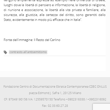
vengono ampiamente espresse ad esempio nelle Università di Israele,
luoghi dove la libertà di pensiero e informazione, la libertà di religione,
di riunione e associazione, la libertà alla vita privata e familiare, alla
sicurezza, alla giustizia, alla certezza del diritto, sono garantiti dallo
Stato, evidentemente in modo più efficace che in Italia”.
Fonte dell’immagine: Il Resto del Carlino
contrasto all'antisemitismo
Fondazione Centro di Documentazione Ebraica Contemporanea CDEC ONLUS
piazza Edmond J. Safra 1, 20125 Milano
CF: 97049190156 IVA: 12559570150 Telefono +3902316338 / +3902316092
Fax: 02.33.60.27.28