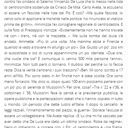
contro l’ex sindaco di Salerno Vincenzo De Luca che lo messo nella lista
di centrosinistra sostenuta da Ciriaco De Mita. Carlo Aveta, la accusano
di essere un fascista nelle liste del Pd. È così? «Ma quale fascista. Io
cerco solo di applicare la moralità nella politica: ho rinunciato al vitalizio
prima dei grillini», minimizza l’ex consigliere regionale di centrodestra. E
sulla foto di Predappio ironizza: «Evidentemente non ne hanno trovate
né con i trans, né con le mazzette…». Ma sulla tomba del duce c’è
andato. Ammette: «Più di una volta. Mia mamma abita a Firenze e
quando la vado a trovare mi allungo un po’». Già. Giusto un po’: zoo km
di autostrada o ioo di curve appenniniche un po. sterrate. «Due ore,
che vuole che sia? E comunque ci vanno 500 mila persone l’anno»,
minimizza. Non tutti però ci tornano. II dubbio del perché lui lo faccia
resta. Dica la verità c’entrano i suoi trascorsi? «Beh. Mi sono iscritto a 17
anni all’Msi. Poi sono stato in An finché non è stata sciolta. Ora sono
meno forcaiolo. Ma, dico io, dopo quasi 100 anni possiamo parlare con
un po’ più di serenità di Mussolini?» Per dire, cosa? «Tra il ’22 e il’36, e
sottolineo il ’36, Mussolini fece la sanità e la previdenza pubblica, le
opere pubbliche e le partecipazioni statali che ci hanno copiato in tutto
ü mondo. Un periodo che dette lustro all’Italia. II dopo lo cancello: le
leggi razziali, l’innamoramento del pazzo, la guerra». Storace l’accusa di
essere un voltagabbana: Ma Aveta replica: «E lui che mi ha cacciato per
aver detto che De Luca era stato un ottimo sindaco. Roba da regime».
Nessun imbarazzo a correre con il Pd: «II centrodestra è una fogna.