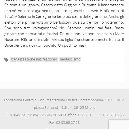
Caldom è un ignavo, Cesaro detto Giggino a Purpetta è imbarazzante
perché non coniuga nemmeno I congiuntivi (sul web è più noto di
Totò). A Salerno la Carfagna ha fatto più danni della grandine. Anche gli
elettori che prima votavano Berlusconi due su tre non lo voteranno.
Che sono tutti voltagabbana? No. Servono uomini del fare. Basta
giocare con comunisti e fascisti. Da due anni votano insieme su Mare
Nostrum, F35, unioni civili». Ma suo figlio l’ha chiamato anche Benito. II
Duce c’entra o no? «Un pochito. Un pochito mas».
banalizzazione nazifascismo
neofascismo
Fondazione Centro di Documentazione Ebraica Contemporanea CDEC ONLUS
piazza Edmond J. Safra 1, 20125 Milano
CF: 97049190156 IVA: 12559570150 Telefono +3902316338 / +3902316092
Fax: 02.33.60.27.28