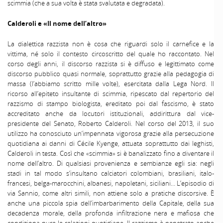
scimmia (che a sua volta è stata svalutata e degradata).
Calderoli e «Il nome dell’altro»
La dialettica razzista non è cosa che riguardi solo il carnefice e la
vittima, né solo il contesto circoscritto del quale ho raccontato. Nel
corso degli anni, il discorso razzista si è diffuso e legittimato come
discorso pubblico quasi normale, soprattutto grazie alla pedagogia di
massa (l’abbiamo scritto mille volte), esercitata dalla Lega Nord. Il
ricorso all’epiteto insultante di scimmia, ripescato dal repertorio del
razzismo di stampo biologista, ereditato poi dal fascismo, è stato
accreditato anche da locutori istituzionali, addirittura dal vice-
presidente del Senato, Roberto Calderoli. Nel corso del 2013, il suo
utilizzo ha conosciuto un’impennata vigorosa grazie alla persecuzione
quotidiana ai danni di Cécile Kyenge, attuata soprattutto dai leghisti,
Calderoli in testa. Così che «scimmia» si è banalizzato fino a diventare il
nome dell’altro. Di qualsiasi provenienza e sembianze egli sia: negli
stadi in tal modo s’insultano calciatori colombiani, brasiliani, italo-
francesi, belga-marocchini, albanesi, napoletani, siciliani… L’episodio di
via Sannio, come altri simili, non attiene solo a pratiche discorsive. È
anche una piccola spia dell’imbarbarimento della Capitale, della sua
decadenza morale, della profonda infiltrazione nera e mafiosa che