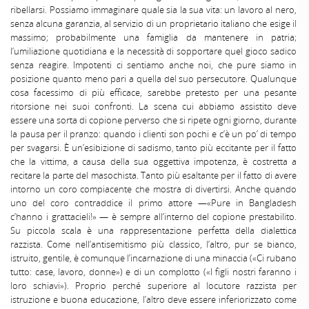
ribellarsi. Possiamo immaginare quale sia la sua vita: un lavoro al nero,
senza alcuna garanzia, al servizio di un proprietario italiano che esige il
massimo; probabilmente una famiglia da mantenere in patria;
l’umiliazione quotidiana e la necessità di sopportare quel gioco sadico
senza reagire. Impotenti ci sentiamo anche noi, che pure siamo in
posizione quanto meno pari a quella del suo persecutore. Qualunque
cosa facessimo di più efficace, sarebbe pretesto per una pesante
ritorsione nei suoi confronti. La scena cui abbiamo assistito deve
essere una sorta di copione perverso che si ripete ogni giorno, durante
la pausa per il pranzo: quando i clienti son pochi e c’è un po’ di tempo
per svagarsi. È un’esibizione di sadismo, tanto più eccitante per il fatto
che la vittima, a causa della sua oggettiva impotenza, è costretta a
recitare la parte del masochista. Tanto più esaltante per il fatto di avere
intorno un coro compiacente che mostra di divertirsi. Anche quando
uno del coro contraddice il primo attore —«Pure in Bangladesh
c’hanno i grattacieli!» — è sempre all’interno del copione prestabilito.
Su piccola scala è una rappresentazione perfetta della dialettica
razzista. Come nell’antisemitismo più classico, l’altro, pur se bianco,
istruito, gentile, è comunque l’incarnazione di una minaccia («Ci rubano
tutto: case, lavoro, donne») e di un complotto («I figli nostri faranno i
loro schiavi»). Proprio perché superiore al locutore razzista per
istruzione e buona educazione, l’altro deve essere inferiorizzato come