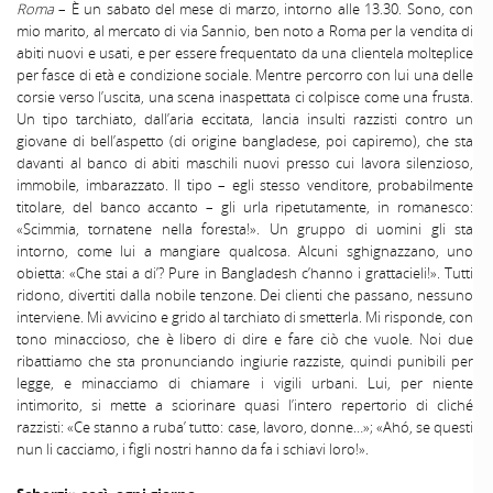
Roma
– È un sabato del mese di marzo, intorno alle 13.30. Sono, con
mio marito, al mercato di via Sannio, ben noto a Roma per la vendita di
abiti nuovi e usati, e per essere frequentato da una clientela molteplice
per fasce di età e condizione sociale. Mentre percorro con lui una delle
corsie verso l’uscita, una scena inaspettata ci colpisce come una frusta.
Un tipo tarchiato, dall’aria eccitata, lancia insulti razzisti contro un
giovane di bell’aspetto (di origine bangladese, poi capiremo), che sta
davanti al banco di abiti maschili nuovi presso cui lavora silenzioso,
immobile, imbarazzato. Il tipo – egli stesso venditore, probabilmente
titolare, del banco accanto – gli urla ripetutamente, in romanesco:
«Scimmia, tornatene nella foresta!». Un gruppo di uomini gli sta
intorno, come lui a mangiare qualcosa. Alcuni sghignazzano, uno
obietta: «Che stai a di’? Pure in Bangladesh c’hanno i grattacieli!». Tutti
ridono, divertiti dalla nobile tenzone. Dei clienti che passano, nessuno
interviene. Mi avvicino e grido al tarchiato di smetterla. Mi risponde, con
tono minaccioso, che è libero di dire e fare ciò che vuole. Noi due
ribattiamo che sta pronunciando ingiurie razziste, quindi punibili per
legge, e minacciamo di chiamare i vigili urbani. Lui, per niente
intimorito, si mette a sciorinare quasi l’intero repertorio di cliché
razzisti: «Ce stanno a ruba’ tutto: case, lavoro, donne…»; «Ahó, se questi
nun li cacciamo, i figli nostri hanno da fa i schiavi loro!».