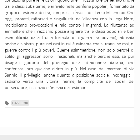
condiziona pure le relazioni quotidiane. Il razzismo è penetrato anche
tra le classi subalterne, è arrivato nelle periferie popolari, fomentato da
gruppi di estrema destra, compresi i «fascisti del Terzo Millennio». Che
oggi, protetti, rafforzati e ringalluzziti dall’alleanza con la Lega Nord,
moltiplicano provocazioni e raid contro i migranti. La riluttanza ad
ammettere che il razzismo possa allignare tra le classi popolari è ben
esemplificata dalla frusta formula di «guerra tra poveri»), abusata
anche a sinistra, pure nei casi in cui è evidente che si tratta, se mai, di
guerre contro i più poveri. Guerre asimmetriche, non solo perché di
solito gli aggressori sono i nazionali, ma anche perché essi, se pur
disagiati, godono del privilegio della cittadinanza italiana, che
conferisce loro qualche diritto in più. Nel caso del mercato di via
Sannio, il privilegio, anche quanto a posizione sociale, incoraggia il
sadismo verso una vittima inerme, la complicità dei sodali del
persecutore, il silenzio e l’inerzia dei testimoni.
razzismo