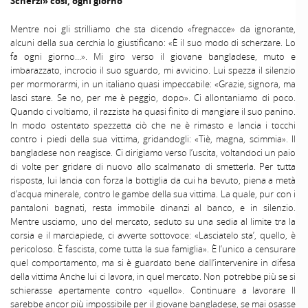
Scherzi» così, ogni giorno
Mentre noi gli strilliamo che sta dicendo «fregnacce» da ignorante,
alcuni della sua cerchia lo giustificano: «È il suo modo di scherzare. Lo
fa ogni giorno…». Mi giro verso il giovane bangladese, muto e
imbarazzato, incrocio il suo sguardo, mi avvicino. Lui spezza il silenzio
per mormorarmi, in un italiano quasi impeccabile: «Grazie, signora, ma
lasci stare. Se no, per me è peggio, dopo». Ci allontaniamo di poco.
Quando ci voltiamo, il razzista ha quasi finito di mangiare il suo panino.
In modo ostentato spezzetta ciò che ne è rimasto e lancia i tocchi
contro i piedi della sua vittima, gridandogli: «Tiè, magna, scimmia». Il
bangladese non reagisce. Ci dirigiamo verso l’uscita, voltandoci un paio
di volte per gridare di nuovo allo scalmanato di smetterla. Per tutta
risposta, lui lancia con forza la bottiglia da cui ha bevuto, piena a metà
d’acqua minerale, contro le gambe della sua vittima. La quale, pur con i
pantaloni bagnati, resta immobile dinanzi al banco, e in silenzio.
Mentre usciamo, uno del mercato, seduto su una sedia al limite tra la
corsia e il marciapiede, ci avverte sottovoce: «Lasciatelo sta’, quello, è
pericoloso. È fascista, come tutta la sua famiglia». È l’unico a censurare
quel comportamento, ma si è guardato bene dall’intervenire in difesa
della vittima Anche lui ci lavora, in quel mercato. Non potrebbe più se si
schierasse apertamente contro «quello». Continuare a lavorare ll
sarebbe ancor più impossibile per il giovane bangladese, se mai osasse