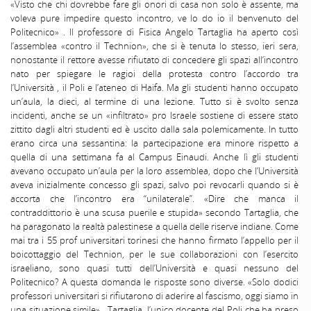
«Visto che chi dovrebbe fare gli onori di casa non solo è assente, ma
voleva pure impedire questo incontro, ve lo do io il benvenuto del
Politecnico» . Il professore di Fisica Angelo Tartaglia ha aperto così
l’assemblea «contro il Technion», che si è tenuta lo stesso, ieri sera,
nonostante il rettore avesse rifiutato di concedere gli spazi all’incontro
nato per spiegare le ragioi della protesta contro l’accordo tra
l’Università , il Poli e l’ateneo di Haifa. Ma gli studenti hanno occupato
un’aula, la dieci, al termine di una lezione. Tutto si è svolto senza
incidenti, anche se un «infiltrato» pro Israele sostiene di essere stato
zittito dagli altri studenti ed è uscito dalla sala polemicamente. In tutto
erano circa una sessantina: la partecipazione era minore rispetto a
quella di una settimana fa al Campus Einaudi. Anche lì gli studenti
avevano occupato un’aula per la loro assemblea, dopo che l’Università
aveva inizialmente concesso gli spazi, salvo poi revocarli quando si è
accorta che l’incontro era “unilaterale”. «Dire che manca il
contraddittorio è una scusa puerile e stupida» secondo Tartaglia, che
ha paragonato la realtà palestinese a quella delle riserve indiane. Come
mai tra i 55 prof universitari torinesi che hanno firmato l’appello per il
boicottaggio del Technion, per le sue collaborazioni con l’esercito
israeliano, sono quasi tutti dell’Università e quasi nessuno del
Politecnico? A questa domanda le risposte sono diverse. «Solo dodici
professori universitari si rifiutarono di aderire al fascismo, oggi siamo in
una situazione simile» . Tartaglia, l’unico docente del Poli che ha preso