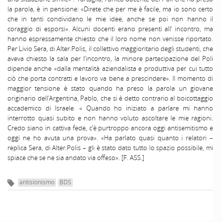
la parola, è in pensione: «Direte che per me è facile, ma io sono certo
che in tanti condividano le mie idee, anche se poi non hanno il
coraggio di esporsi». Alcuni docenti erano presenti all’ incontro, ma
hanno espressamente chiesto che il loro nome non venisse riportato.
Per Livio Sera, di Alter.Polis, il collettivo maggioritario degli studenti, che
aveva chiesto la sala per l’incontro, la minore partecipazione del Poli
dipende anche «dalla mentalità aziendalista e produttiva per cui tutto
ciò che porta contratti e lavoro va bene a prescindere». Il momento di
maggior tensione è stato quando ha preso la parola un giovane
originario dell’Argentina, Pablo, che si è detto contrario al boicottaggio
accademico di Israele. « Quando ho iniziato a parlare mi hanno
interrotto quasi subito e non hanno voluto ascoltare le mie ragioni.
Credo siano in cattiva fede, c’è purtroppo ancora oggi antisemitismo e
oggi ne ho avuta una prova». «Ha parlato quasi quanto i relatori –
replica Sera, di Alter.Polis – gli è stato dato tutto lo spazio possibile, mi
spiace che se ne sia andato via offeso». [F. ASS.]
antisionismo
BDS