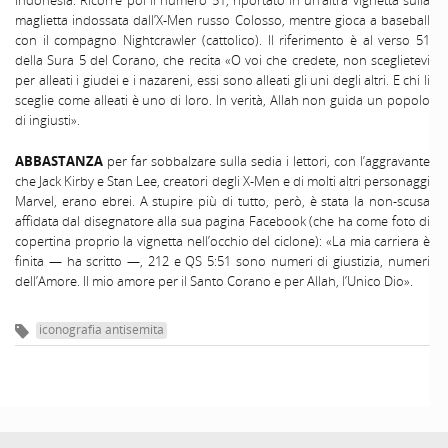
maglietta indossata dall’X-Men russo Colosso, mentre gioca a baseball
con il compagno Nightcrawler (cattolico). Il riferimento è al verso 51
della Sura 5 del Corano, che recita «O voi che credete, non sceglietevi
per alleati i giudei e i nazareni, essi sono alleati gli uni degli altri. E chi li
sceglie come alleati è uno di loro. In verità, Allah non guida un popolo
di ingiusti».
ABBASTANZA
per far sobbalzare sulla sedia i lettori, con l’aggravante
che Jack Kirby e Stan Lee, creatori degli X-Men e di molti altri personaggi
Marvel, erano ebrei. A stupire più di tutto, però, è stata la non-scusa
affidata dal disegnatore alla sua pagina Facebook (che ha come foto di
copertina proprio la vignetta nell’occhio del ciclone): «La mia carriera è
finita — ha scritto —, 212 e QS 5:51 sono numeri di giustizia, numeri
dell’Amore. Il mio amore per il Santo Corano e per Allah, l’Unico Dio».
iconografia antisemita