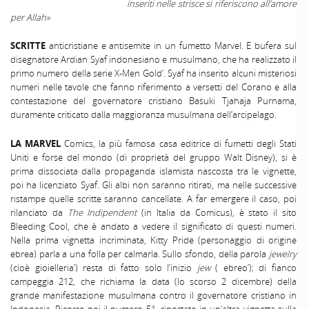
inseriti nelle strisce si riferiscono all’amore
per Allah»
SCRITTE
anticristiane e antisemite in un fumetto Marvel. E bufera sul
disegnatore Ardian Syaf indonesiano e musulmano, che ha realizzato il
primo numero della serie X-Men Gold’. Syaf ha inserito alcuni misteriosi
numeri nelle tavole che fanno riferimento a versetti del Corano e alla
contestazione del governatore cristiano Basuki Tjahaja Purnama,
duramente criticato dalla maggioranza musulmana dell’arcipelago.
LA MARVEL
Comics, la più famosa casa editrice di fumetti degli Stati
Uniti e forse del mondo (di proprietà del gruppo Walt Disney), si è
prima dissociata dalla propaganda islamista nascosta tra le vignette,
poi ha licenziato Syaf. Gli albi non saranno ritirati, ma nelle successive
ristampe quelle scritte saranno cancellate. A far emergere il caso, poi
rilanciato da
The Indipendent
(in Italia da Comicus), è stato il sito
Bleeding Cool, che è andato a vedere il significato di questi numeri.
Nella prima vignetta incriminata, Kitty Pride (personaggio di origine
ebrea) parla a una folla per calmarla. Sullo sfondo, della parola
jewelry
(cioè gioielleria’) resta di fatto solo l’inizio
jew
( ebreo’); di fianco
campeggia 212, che richiama la data (lo scorso 2 dicembre) della
grande manifestazione musulmana contro il governatore cristiano in
Indonesia. Ricorre poi il numero 51, riportato in un’altra vignetta sulla