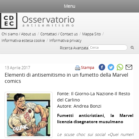
Menu
/
/
/
Chi siamo / About us
Contattaci / Contact us
Mappa Sito
/
Informativa estesa cookie
Informativa privacy
Ricerca Avanzata
13 Aprile 2017
Stampa
Elementi di antisemitismo in un fumetto della Marvel
comics
Fonte:
Il Giorno-La Nazione-Il Resto
del Carlino
Autore:
Andrea Bonzi
Fumetti anticristiani, la Marvel
licenzia disegnatore musulmano
Le scuse choc sui social «Quei numeri