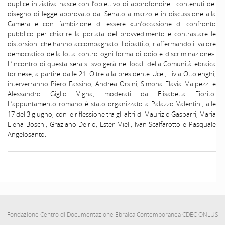
duplice iniziativa nasce con l’obiettivo di approfondire i contenuti del
disegno di legge approvato dal Senato a marzo e in discussione alla
Camera e con l’ambizione di essere «un’occasione di confronto
pubblico per chiarire la portata del provvedimento e contrastare le
distorsioni che hanno accompagnato il dibattito, riaffermando il valore
democratico della lotta contro ogni forma di odio e discriminazione».
L’incontro di questa sera si svolgerà nei locali della Comunità ebraica
torinese, a partire dalle 21. Oltre alla presidente Ucei, Livia Ottolenghi,
interverranno Piero Fassino, Andrea Orsini, Simona Flavia Malpezzi e
Alessandro Giglio Vigna, moderati da Elisabetta Fiorito.
L’appuntamento romano è stato organizzato a Palazzo Valentini, alle
17 del 3 giugno, con le riflessione tra gli altri di Maurizio Gasparri, Maria
Elena Boschi, Graziano Delrio, Ester Mieli, Ivan Scalfarotto e Pasquale
Angelosanto.
Fondazione Centro di Documentazione Ebraica Contemporanea CDEC ONLUS