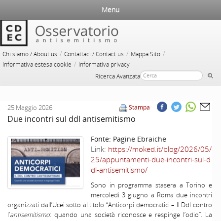
Menu
/
/
/
Chi siamo / About us
Contattaci / Contact us
Mappa Sito
/
Informativa estesa cookie
Informativa privacy
Ricerca Avanzata
25 Maggio 2026
Stampa
Due incontri sul ddl antisemitismo
Fonte:
Pagine Ebraiche
Link:
https://moked.it/blog/2026/05/
25/appuntamenti-due-incontri-sul-d
dl-antisemitismo/
Sono in programma stasera a Torino e
mercoledì 3 giugno a Roma due incontri
organizzati dall’Ucei sotto al titolo “Anticorpi democratici – Il Ddl contro
l’
antisemitismo
: quando una società riconosce e respinge l’odio”. La