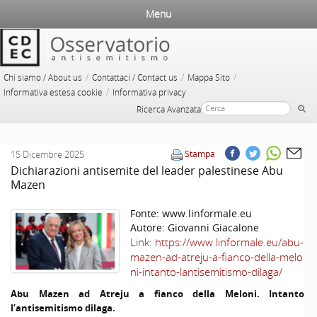
Menu
/
/
/
Chi siamo / About us
Contattaci / Contact us
Mappa Sito
/
Informativa estesa cookie
Informativa privacy
Ricerca Avanzata
15 Dicembre 2025
Stampa
Dichiarazioni antisemite del leader palestinese Abu
Mazen
Fonte:
www.linformale.eu
Autore:
Giovanni Giacalone
Link:
https://www.linformale.eu/abu-
mazen-ad-atreju-a-fianco-della-melo
ni-intanto-lantisemitismo-dilaga/
Abu Mazen ad
Atreju
a fianco della Meloni. Intanto
l’antisemitismo dilaga.