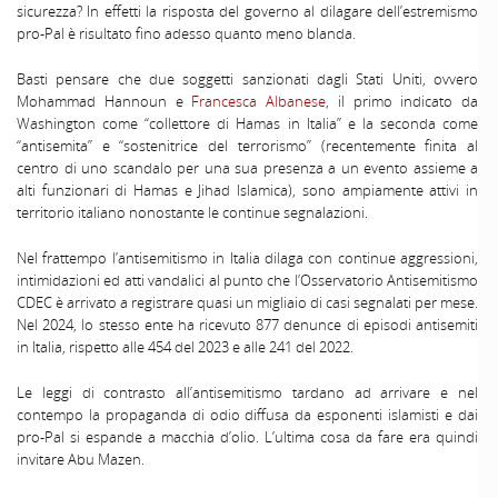
sicurezza? In effetti la risposta del governo al dilagare dell’estremismo
pro-Pal è risultato fino adesso quanto meno blanda.
Basti pensare che due soggetti sanzionati dagli Stati Uniti, ovvero
Mohammad Hannoun e
Francesca Albanese
, il primo indicato da
Washington come “collettore di Hamas in Italia” e la seconda come
“antisemita” e “sostenitrice del terrorismo” (recentemente finita al
centro di uno scandalo per una sua presenza a un evento assieme a
alti funzionari di Hamas e Jihad Islamica), sono ampiamente attivi in
territorio italiano nonostante le continue segnalazioni.
Nel frattempo l’antisemitismo in Italia dilaga con continue aggressioni,
intimidazioni ed atti vandalici al punto che l’Osservatorio Antisemitismo
CDEC è arrivato a registrare quasi un migliaio di casi segnalati per mese.
Nel 2024, lo stesso ente ha ricevuto 877 denunce di episodi antisemiti
in Italia, rispetto alle 454 del 2023 e alle 241 del 2022.
Le leggi di contrasto all’antisemitismo tardano ad arrivare e nel
contempo la propaganda di odio diffusa da esponenti islamisti e dai
pro-Pal si espande a macchia d’olio. L’ultima cosa da fare era quindi
invitare Abu Mazen.