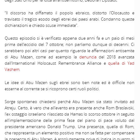
degli Stati Uniti per la lotta all’antisemitismo, Deborah Lipstadt:
“Il discorso ha diffamato il popolo ebraico, distorto l’Olocausto e
travisato il tragico esodo degli ebrei dai paesi arabi. Condanno queste
dichiarazioni e chiedo scuse immediate”.
Questo episodio si è verificato appena due anni fa e un paio di mesi
prima dell’eccidio del 7 ottobre; non parliamo dunque di decenni. Ci
sarebbero poi altri casi per quanto riguarda le affermazioni antisemite
di Abu Mazen, come ad esempio la
denuncia
del 2018 avanzata
dall’International Holocaust Remembrance Alliance e
quella di Yad
Vashem
.
Le idee di Abu Mazen sugli ebrei sono ben note ed è difficile non
esserne al corrente se si ricoprono certi ruoli politici.
Sorge spontaneo chiedersi perché Abu Mazen sia stato invitato ad
Atreju. Certo, è vero che all’evento era presente anche Rom Braslavski,
l’ex ostaggio israeliano rilasciato da Hamas lo scorso ottobre in seguito
all’implementazione della prima fase del piano di pace voluto dal
presidente americano Donald Trump. Una presenza, quella di Rom,
che rappresenta un elemento positivo ma non se fatta per compensare
la presenza di Abu Mazen, è assolutamente priva di logica in quanto si