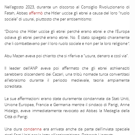
Nell’agosto 2023, durante un discorso al Consiglio Rivoluzionario di
Fatah, Abbas
affermò
che Hitler uccise gli ebrei a causa del loro “ruolo
sociale” di usurai, piuttosto che per antisemitismo:
“Dicono che Hitler uccise gli ebrei perché erano ebrei e che l’Europa
odiava gli ebrei perché erano ebrei. No. È stato spiegato chiaramente
che li combattevano per il loro ruolo sociale e non per la loro religione
“.
Abu Mazen aveva poi chiarito che si riferiva a “usura, denaro e così via”.
Il leader dell’ANP aveva poi affermato che gli ebrei ashkenaziti
sarebbero discendenti dei Cazari, una tribù nomade turca convertitasi
all’ebraismo durante il periodo medievale, teoria ampiamente
screditata.
Le sue affermazioni erano state duramente condannate da Stati Uniti,
Unione Europea, Francia e Germania mentre il sindaco di Parigi, Anne
Hidalgo, aveva immediatamente revocato ad Abbas la Medaglia della
Città di Parigi.
Una dura
condanna
era arrivata anche da parte dell’inviata speciale