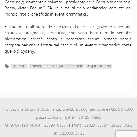
Come ha giustamente dichiarato il presidente della Comunità ebraica di
Roma, Victor Fadlun:” C’è un clima di odio antiebraico coltivato dal
mondo ProPal che sfocia in eventi drammatici”.
E’ stato detto all’inizio e lo ripetiamo: da parte del governo serve una
chiarezza pragmatica, operativa, che vada ben oltre le semplici
dichiarazioni perchè, senza le necessarie misure, restano parole
campate per aria a fronte del rischio di un evento drammatico come
quello di Sydeny.
7ottobre
antisemitismo legato ad Israele
cospirativismo
Fondazione Centro di Documentazione Ebraica Contemporanea CDEC ONLUS
piazza Edmond J. Safra 1, 20125 Milano
CF: 97049190156 IVA: 12559570150 Telefono +3902316338 / +3902316092
Fax: 02.33.60.27.28