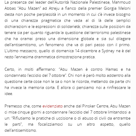
La presenza del leader dell’Autorità Nazionale Palestinese, Mahmoud
Abbas “Abu Mazen” ad Atreju a fianco della premier Giorgia Meloni
desta non poche perplessità in un momento in cui c’è invece bisogno
di una chiarezza pragmatica che vada al di là delle semplici
dichiarazioni e le espressioni di solidarietà; chiarezza sulle posizioni da
tenere sia per quanto riguarda la questione del terrorismo palestinese
che ha oramai preso una dimensione globale e sia sul dilagare
dell’antisemitismo, un fenomeno che va di pari passo con il primo.
L’ultimo massacro, quello di domenica 14 dicembre a Sydney ne è del
resto l’ennesima drammatica dimostrazione pratica.
Certo, in molti affermano: “Abu Mazen è contro Hamas e ha
condannato l’eccidio del 7 ottobre”. Chi non è però molto addentro alla
questione certe cose non le sa o non le ricorda, mettendo da parte chi
ha invece la memoria corta. E allora ci pensiamo noi a rinfrescare le
idee.
Premesso che, come
evidenziato
anche dal Pinsker Centre, Abu Mazen
ci mise cinque giorni a condannare l’eccidio del 7 ottobre limitandosi a
un: “Rifiutiamo le pratiche di uccisione o di abuso di civili da entrambe
le parti”, ma focalizziamoci su un altro aspetto, quello
dell’antisemitismo.