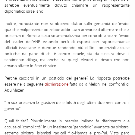
sarebbe eventualmente dovuto chiamare un rappresentante
diplomatico israeliano.
Inoltre, nonostante non si abbiano dubbi sulla genuinità dell’invito,
qualche malpensante potrebbe addirittura arrivare ad affermare che la
presenza di Rom sia stata strumentalizzata per controbilanciare l’invito
del leader dell’ANP evitando però di esporsi con rappresentanze
ufficiali israeliane e dunque rendendo più difficili potenziali accuse
politiche da parte di chi è contro Israele, sia da sinistra dove il
sentimento dilaga, ma anche tra quegli elettori di destra che non
amano affatto lo Stao ebraico.
Perché cacciarsi in un pasticcio del genere? La risposta potrebbe
essere nella seguente
dichiarazione
fatta dalla Meloni nei confronti di
Abu Mazen:
“La sua presenza fa giustizia delle falsità degli ultimi due anni contro il
governo”.
Quali falsità? Plausibilmente la premier italiana fa riferimento alle
accuse di “complicità” in un inesistente “genocidio” avanzate da sinistra,
estrema sinistra, islamisti radicali filo-Hamas e pro-Pal. Vista però