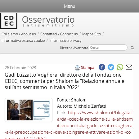
Menu
/
/
/
Chi siamo / About us
Contattaci / Contact us
Mappa Sito
/
Informativa estesa cookie
Informativa privacy
Ricerca Avanzata
26 Febbraio 2023
Stampa
Gadi Luzzatto Voghera, direttore della Fondazione
CDEC, commenta per Shalom la “Relazione annuale
sull’antisemitismo in Italia 2022”
Fonte:
Shalom
Autore:
Michele Zarfatti
Link:
https://www.shalom.it/blog/itali
a/dal-cdec-la-relazione-sulla-antisem
itismo-in-italia-gadi-luzzatto-voghera
-a-la-preoccupazione-ci-deve-spingere-a-attivare-azioni-di-co
ntrastoa-b1127951