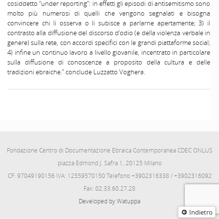
cosiddetto “under reporting”: in effetti gli episodi di antisemitismo sono
molto più numerosi di quelli che vengono segnalati e bisogna
convincere chi li osserva o li subisce a parlarne apertamente; 3) il
contrasto alla diffusione del discorso d’odio (e della violenza verbale in
genere) sulla rete, con accordi specifici con le grandi piattaforme social;
4) infine un continuo lavoro a livello giovanile, incentrato in particolare
sulla diffusione di conoscenze a proposito della cultura e delle
tradizioni ebraiche.” conclude Luzzatto Voghera.
Fondazione Centro di Documentazione Ebraica Contemporanea CDEC ONLUS
piazza Edmond J. Safra 1, 20125 Milano
CF: 97049190156 IVA: 12559570150 Telefono +3902316338 / +3902316092
Fax: 02.33.60.27.28
Developed by Watuppa
Indietro