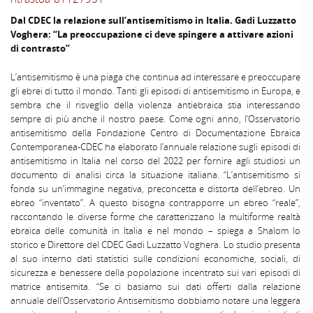
Dal CDEC la relazione sull’antisemitismo in Italia. Gadi Luzzatto
Voghera: “La preoccupazione ci deve spingere a attivare azioni
di contrasto”
L’antisemitismo è una piaga che continua ad interessare e preoccupare
gli ebrei di tutto il mondo. Tanti gli episodi di antisemitismo in Europa, e
sembra che il risveglio della violenza antiebraica stia interessando
sempre di più anche il nostro paese. Come ogni anno, l’Osservatorio
antisemitismo della Fondazione Centro di Documentazione Ebraica
Contemporanea-CDEC ha elaborato l’annuale relazione sugli episodi di
antisemitismo in Italia nel corso del 2022 per fornire agli studiosi un
documento di analisi circa la situazione italiana. “L’antisemitismo si
fonda su un’immagine negativa, preconcetta e distorta dell’ebreo. Un
ebreo “inventato”. A questo bisogna contrapporre un ebreo “reale”,
raccontando le diverse forme che caratterizzano la multiforme realtà
ebraica delle comunità in Italia e nel mondo – spiega a Shalom lo
storico e Direttore del CDEC Gadi Luzzatto Voghera. Lo studio presenta
al suo interno dati statistici sulle condizioni economiche, sociali, di
sicurezza e benessere della popolazione incentrato sui vari episodi di
matrice antisemita. “Se ci basiamo sui dati offerti dalla relazione
annuale dell’Osservatorio Antisemitismo dobbiamo notare una leggera