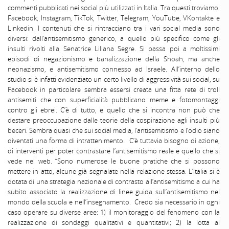
commenti pubblicati nei social più utilizzati in Italia. Tra questi troviamo:
Facebook, Instagram, TikTok, Twitter, Telegram, YouTube, VKontakte e
Linkedin. I contenuti che si rintracciano tra i vari social media sono
diversi: dall’antisemitismo generico, a quello più specifico come gli
insulti rivolti alla Senatrice Liliana Segre. Si passa poi a moltissimi
episodi di negazionismo e banalizzazione della Shoah, ma anche
neonazismo, e antisemitismo connesso ad Israele. All’interno dello
studio si è infatti evidenziato un certo livello di aggressività sui social, su
Facebook in particolare sembra essersi creata una fitta rete di troll
antisemiti che con superficialità pubblicano meme e fotomontaggi
contro gli ebrei. C’è di tutto, e quello che si incontra non può che
destare preoccupazione dalle teorie della cospirazione agli insulti più
beceri. Sembra quasi che sui social media, l’antisemitismo e l’odio siano
diventati una forma di intrattenimento. C’è tuttavia bisogno di azione,
di interventi per poter contrastare l’antisemitismo reale e quello che si
vede nel web. “Sono numerose le buone pratiche che si possono
mettere in atto, alcune già segnalate nella relazione stessa. L’Italia si è
dotata di una strategia nazionale di contrasto all’antisemitismo a cui ha
subito associato la realizzazione di linee guida sull’antisemitismo nel
mondo della scuola e nell’insegnamento. Credo sia necessario in ogni
caso operare su diverse aree: 1) il monitoraggio del fenomeno con la
realizzazione di sondaggi qualitativi e quantitativi; 2) la lotta al