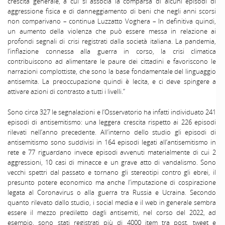
crescita generale, a cui si associa la comparsa di alcuni episodi di
aggressione fisica e di danneggiamento di beni che negli anni scorsi
non comparivano – continua Luzzatto Voghera – In definitiva quindi,
un aumento della violenza che può essere messa in relazione ai
profondi segnali di crisi registrati dalla società italiana. La pandemia,
l’inflazione connessa alla guerra in corso, la crisi climatica
contribuiscono ad alimentare le paure dei cittadini e favoriscono le
narrazioni complottiste, che sono la base fondamentale del linguaggio
antisemita. La preoccupazione quindi è lecita, e ci deve spingere a
attivare azioni di contrasto a tutti i livelli.”
Sono circa 327 le segnalazioni e l’Osservatorio ha infatti individuato 241
episodi di antisemitismo: una leggera crescita rispetto ai 226 episodi
rilevati nell’anno precedente. All’interno dello studio gli episodi di
antisemitismo sono suddivisi in 164 episodi legati all’antisemitismo in
rete e 77 riguardano invece episodi avvenuti materialmente di cui 2
aggressioni, 10 casi di minacce e un grave atto di vandalismo. Sono
vecchi spettri dal passato e tornano gli stereotipi contro gli ebrei, il
presunto potere economico ma anche l’imputazione di cospirazione
legata al Coronavirus o alla guerra tra Russia e Ucraina. Secondo
quanto rilevato dallo studio, i social media e il web in generale sembra
essere il mezzo prediletto dagli antisemiti, nel corso del 2022, ad
esempio, sono stati registrati più di 4000 item tra post, tweet e