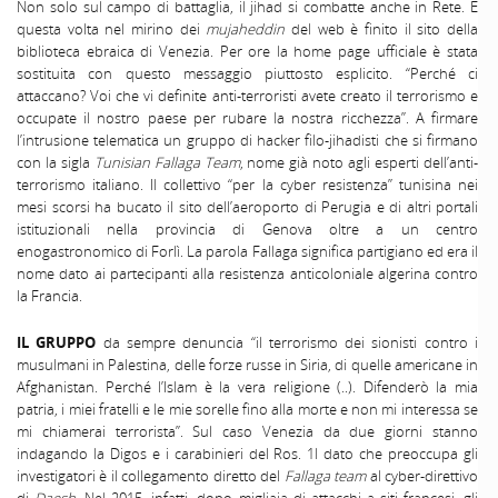
Non solo sul campo di battaglia, il jihad si combatte anche in Rete. E
questa volta nel mirino dei
mujaheddin
del web è finito il sito della
biblioteca ebraica di Venezia. Per ore la home page ufficiale è stata
sostituita con questo messaggio piuttosto esplicito. “Perché ci
attaccano? Voi che vi definite anti-terroristi avete creato il terrorismo e
occupate il nostro paese per rubare la nostra ricchezza”. A firmare
l’intrusione telematica un gruppo di hacker filo-jihadisti che si firmano
con la sigla
Tunisian Fallaga Team
, nome già noto agli esperti dell’anti-
terrorismo italiano. Il collettivo “per la cyber resistenza” tunisina nei
mesi scorsi ha bucato il sito dell’aeroporto di Perugia e di altri portali
istituzionali nella provincia di Genova oltre a un centro
enogastronomico di Forlì. La parola Fallaga significa partigiano ed era il
nome dato ai partecipanti alla resistenza anticoloniale algerina contro
la Francia.
IL GRUPPO
da sempre denuncia “il terrorismo dei sionisti contro i
musulmani in Palestina, delle forze russe in Siria, di quelle americane in
Afghanistan. Perché l’Islam è la vera religione (..). Difenderò la mia
patria, i miei fratelli e le mie sorelle fino alla morte e non mi interessa se
mi chiamerai terrorista”. Sul caso Venezia da due giorni stanno
indagando la Digos e i carabinieri del Ros. 1l dato che preoccupa gli
investigatori è il collegamento diretto del
Fallaga team
al cyber-direttivo
di
Daesh
. Nel 2015, infatti, dopo migliaia di attacchi a siti francesi, gli