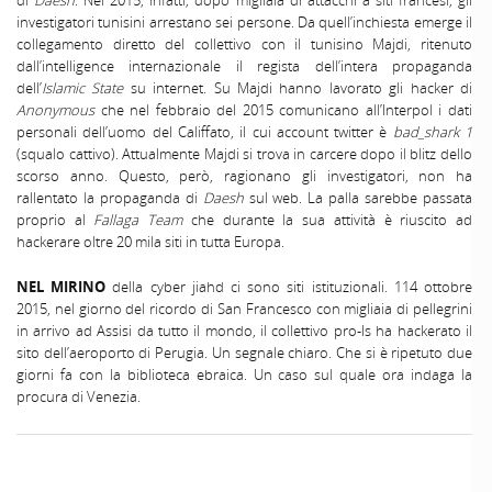
investigatori tunisini arrestano sei persone. Da quell’inchiesta emerge il
collegamento diretto del collettivo con il tunisino Majdi, ritenuto
dall’intelligence internazionale il regista dell’intera propaganda
dell’
Islamic State
su internet. Su Majdi hanno lavorato gli hacker di
Anonymous
che nel febbraio del 2015 comunicano all’Interpol i dati
personali dell’uomo del Califfato, il cui account twitter è
bad_shark 1
(squalo cattivo). Attualmente Majdi si trova in carcere dopo il blitz dello
scorso anno. Questo, però, ragionano gli investigatori, non ha
rallentato la propaganda di
Daesh
sul web. La palla sarebbe passata
proprio al
Fallaga Team
che durante la sua attività è riuscito ad
hackerare oltre 20 mila siti in tutta Europa.
NEL MIRINO
della cyber jiahd ci sono siti istituzionali. 114 ottobre
2015, nel giorno del ricordo di San Francesco con migliaia di pellegrini
in arrivo ad Assisi da tutto il mondo, il collettivo pro-Is ha hackerato il
sito dell’aeroporto di Perugia. Un segnale chiaro. Che si è ripetuto due
giorni fa con la biblioteca ebraica. Un caso sul quale ora indaga la
procura di Venezia.