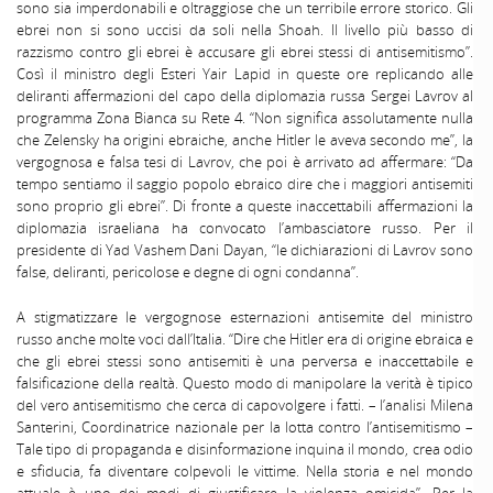
sono sia imperdonabili e oltraggiose che un terribile errore storico. Gli
ebrei non si sono uccisi da soli nella Shoah. Il livello più basso di
razzismo contro gli ebrei è accusare gli ebrei stessi di antisemitismo”.
Così il ministro degli Esteri Yair Lapid in queste ore replicando alle
deliranti affermazioni del capo della diplomazia russa Sergei Lavrov al
programma Zona Bianca su Rete 4. “Non significa assolutamente nulla
che Zelensky ha origini ebraiche, anche Hitler le aveva secondo me”, la
vergognosa e falsa tesi di Lavrov, che poi è arrivato ad affermare: “Da
tempo sentiamo il saggio popolo ebraico dire che i maggiori antisemiti
sono proprio gli ebrei”. Di fronte a queste inaccettabili affermazioni la
diplomazia israeliana ha convocato l’ambasciatore russo. Per il
presidente di Yad Vashem Dani Dayan, “le dichiarazioni di Lavrov sono
false, deliranti, pericolose e degne di ogni condanna”.
A stigmatizzare le vergognose esternazioni antisemite del ministro
russo anche molte voci dall’Italia. “Dire che Hitler era di origine ebraica e
che gli ebrei stessi sono antisemiti è una perversa e inaccettabile e
falsificazione della realtà. Questo modo di manipolare la verità è tipico
del vero antisemitismo che cerca di capovolgere i fatti. – l’analisi Milena
Santerini, Coordinatrice nazionale per la lotta contro l’antisemitismo –
Tale tipo di propaganda e disinformazione inquina il mondo, crea odio
e sfiducia, fa diventare colpevoli le vittime. Nella storia e nel mondo