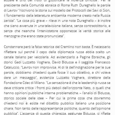
attuale è uno dei modi di giustificare la violenza omicida”. Per la
presidente della Comunità ebraica di Roma Ruth Dureghello le parole
di Lavrov “riscrivono la storia sul modello dei Protocolli dei Savi di Sion,
il fondamento della letteratura antisemita moderna creato nella Russia
zarista”. “La cosa più grave – rileva in una nota Dureghello – è inoltre
che siano avvenute in una televisione italiana, senza contraddittorio, e
senza che neanche l’intervistatore opponesse la verità storica alle
menzogne che erano state pronunciate”.
Condannare però la falsa retorica del Cremlino non basta. È necessario
riflettere sul perché il capo della diplomazia russa abbia scelto un
canale italiano per veicolarla. Ad evidenziarlo a Pagine Ebraiche, gli
storici Gadi Luzzatto Voghera, David Bidussa e il saggista Francesco
Cataluccio. “Lavrov non improvvisa. Al di là dell’indignazione per le sue
parole, dobbiamo chiederci quale fosse il suo obiettivo, a chi voleva
dare un messaggio”, evidenzia Luzzatto Voghera, direttore della
Fondazione Cdec di Milano. “La sensazione è che la leadership russa se
deve criticare critica i fronti più deboli dell’orizzonte Nato, o quelli che
hanno opinioni pubbliche interne problematiche. – l’analisi di Bidussa,
storico sociale delle idee – Per cui la prima cosa che dovremmo
chiederci noi è: esiste nel dibattito pubblico italiano una posizione
chiara. Non tanto delle rappresentanze politiche, quanto dell’opinione
pubblica”. L’assenza di questa chiarezza, aggiunge Bidussa, si riflette