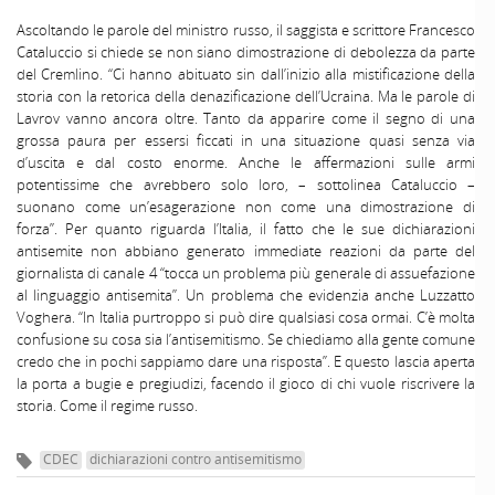
Ascoltando le parole del ministro russo, il saggista e scrittore Francesco
Cataluccio si chiede se non siano dimostrazione di debolezza da parte
del Cremlino. “Ci hanno abituato sin dall’inizio alla mistificazione della
storia con la retorica della denazificazione dell’Ucraina. Ma le parole di
Lavrov vanno ancora oltre. Tanto da apparire come il segno di una
grossa paura per essersi ficcati in una situazione quasi senza via
d’uscita e dal costo enorme. Anche le affermazioni sulle armi
potentissime che avrebbero solo loro, – sottolinea Cataluccio –
suonano come un’esagerazione non come una dimostrazione di
forza”. Per quanto riguarda l’Italia, il fatto che le sue dichiarazioni
antisemite non abbiano generato immediate reazioni da parte del
giornalista di canale 4 “tocca un problema più generale di assuefazione
al linguaggio antisemita”. Un problema che evidenzia anche Luzzatto
Voghera. “In Italia purtroppo si può dire qualsiasi cosa ormai. C’è molta
confusione su cosa sia l’antisemitismo. Se chiediamo alla gente comune
credo che in pochi sappiamo dare una risposta”. E questo lascia aperta
la porta a bugie e pregiudizi, facendo il gioco di chi vuole riscrivere la
storia. Come il regime russo.
CDEC
dichiarazioni contro antisemitismo