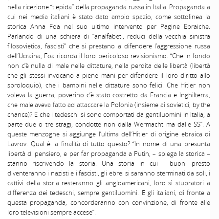
nella ricezione “tiepida” della propaganda russa in Italia. Propaganda a
cui nei media italiani è stato dato ampio spazio, come sottolinea la
storica Anna Foa nel suo ultimo intervento per Pagine Ebraiche.
Parlando di una schiera di “analfabeti, reduci della vecchia sinistra
filosovietica, fascisti” che si prestano a difendere l’aggressione russa
dell’Ucraina, Foa ricorda il loro pericoloso revisionismo: “Che in fondo
non c’è nulla di male nelle dittature, nella perdita delle libertà (libertà
che gli stessi invocano a piene mani per difendere il loro diritto allo
sproloquio), che i bambini nelle dittature sono felici. Che Hitler non
voleva la guerra, poverino c’è stato costretto da Francia e Inghilterra,
che male aveva fatto ad attaccare la Polonia (insieme ai sovietici, by the
chance)? E che i tedeschi si sono comportati da gentiluomini in Italia, a
parte due o tre stragi, condotte non dalla Wermacht ma dalle SS”. A
queste menzogne si aggiunge l’ultima dell’Hitler di origine ebraica di
Lavrov. Qual è la finalità di tutto questo? “In nome di una presunta
libertà di pensiero, e per far propaganda a Putin, – spiega la storica –
stanno riscrivendo la storia. Una storia in cui i buoni presto
diventeranno i nazisti e i fascisti, gli ebrei si saranno sterminati da soli, i
cattivi della storia resteranno gli angloamericani, loro sì stupratori a
differenza dei tedeschi, sempre gentiluomini. E gli italiani, di fronte a
questa propaganda, concorderanno con convinzione, di fronte alle
loro televisioni sempre accese”.