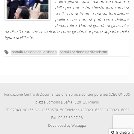
L’altro giorno stavo dando una mano a
delle persone e ho chiesto loro come si
sentissero di fronte a questa formazione
politica che non si può certo definire
democratica. Uno mi guarda negli occhi e
mi dice “credo che ci sentiamo come gli ebrei al primo apparire della
figura di Hitler”
».
banalizzazione della shoah
banalizzazione nazifascismo
Fondazione Centro di Documentazione Ebraica Contemporanea CDEC ONLUS
piazza Edmond J. Safra 1, 20125 Milano
CF: 97049190156 IVA: 12559570150 Telefono +3902316338 / +3902316092
Fax: 02.33.60.27.28
Developed by Watuppa
Indietro