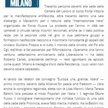
Trecento persone davanti alla sede della
Camera del Lavoro di corso Porta Vittoria
per la manifestazione antifascista, altre trecento dentro una sala
d’albergo a Maciachini per il raduno della “Internazionale nera”
organizzato da Forza Nuova. La protesta per l’arrivo in città dei
camerati si chiude senza incontri ravvicinati, anche se il dato politica
resta: per la seconda volta nel giro di due settimane gruppi e
formazioni neofasciste riescono a incontrarsi nonostante gli appelli del
sindaco Giuliano Pisapia e di tutto il mondo della sinistra, dal Pd alla
Cgil, dall’Anpi a Sel passando per Rifondazione. «Speriamo che l’anno
venturo, settantesimo anniversario della Liberazione — ha detto
Roberto Cenati, presidente dell’Anpi — resti sgombero da episodi
come questi. Milano è medaglia d’oro della Resistenza, i suoi valori non
devono essere calpestati».
Al tavolo dei relatori del convegno “Europa una, grande, libera” —
primo incontro italiano della Alliance for peace and freedom — c’era
anche la consigliera regionale, eletta con la Lista Maroni, Maria Teresa
Baldini (ora passata al misto Popolari per l’Italia ). Il leghista Ettore
Fusco, il consigliere metropolitano che richiese l’utilizzo di una sala
della sede della Provincia, aveva fatto marcia indietro, ma la Baldini no:
ha salutato i presenti attaccando Pisapia: «Ho sentito le sue parole