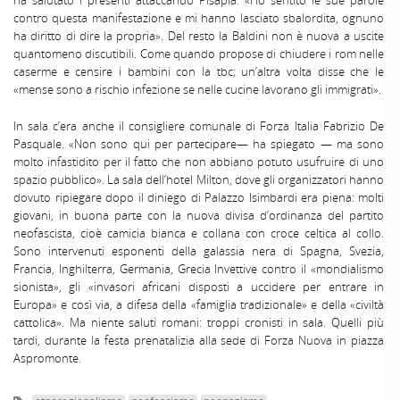
contro questa manifestazione e mi hanno lasciato sbalordita, ognuno
ha diritto di dire la propria». Del resto la Baldini non è nuova a uscite
quantomeno discutibili. Come quando propose di chiudere i rom nelle
caserme e censire i bambini con la tbc; un’altra volta disse che le
«mense sono a rischio infezione se nelle cucine lavorano gli immigrati».
In sala c’era anche il consigliere comunale di Forza Italia Fabrizio De
Pasquale. «Non sono qui per partecipare— ha spiegato — ma sono
molto infastidito per il fatto che non abbiano potuto usufruire di uno
spazio pubblico». La sala dell’hotel Milton, dove gli organizzatori hanno
dovuto ripiegare dopo il diniego di Palazzo Isimbardi era piena: molti
giovani, in buona parte con la nuova divisa d’ordinanza del partito
neofascista, cioè camicia bianca e collana con croce celtica al collo.
Sono intervenuti esponenti della galassia nera di Spagna, Svezia,
Francia, Inghilterra, Germania, Grecia Invettive contro il «mondialismo
sionista», gli «invasori africani disposti a uccidere per entrare in
Europa» e così via, a difesa della «famiglia tradizionale» e della «civiltà
cattolica». Ma niente saluti romani: troppi cronisti in sala. Quelli più
tardi, durante la festa prenatalizia alla sede di Forza Nuova in piazza
Aspromonte.